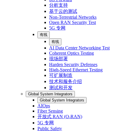
分析支持
基于云的测试
Non-Terrestrial Networks
Open RAN Security Test
5G 专网
有线
有线
AI Data Center Networking Test
Coherent Optics Testing
现场部署
Harden Security Defenses
High-Speed Ethernet Testing
可扩展制造
技术和服务介绍
测试和开发
Global System Integrators
Global System Integrators
AIOps
Fiber Sensing
开放式 RAN (O-RAN)
5G 专网
Public Safety