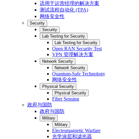
适用于运营经理的解决方案
测试流程自动化 (TPA)
网络安全性
Security
Security
Lab Testing for Security
Lab Testing for Security
Open RAN Security Test
VPN 管理解决方案
Network Security
Network Security
Quantum-Safe Technology
网络安全性
Physical Security
Physical Security
Fiber Sensing
政府与国防
政府与国防
Military
Military
Electromagnetic Warfare
光学涂层和滤光器