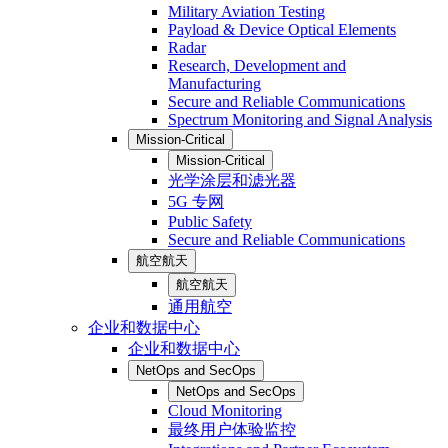
Military Aviation Testing
Payload & Device Optical Elements
Radar
Research, Development and
Manufacturing
Secure and Reliable Communications
Spectrum Monitoring and Signal Analysis
Mission-Critical
Mission-Critical
光学涂层和滤光器
5G 专网
Public Safety
Secure and Reliable Communications
航空航天
航空航天
通用航空
企业和数据中心
企业和数据中心
NetOps and SecOps
NetOps and SecOps
Cloud Monitoring
最终用户体验监控