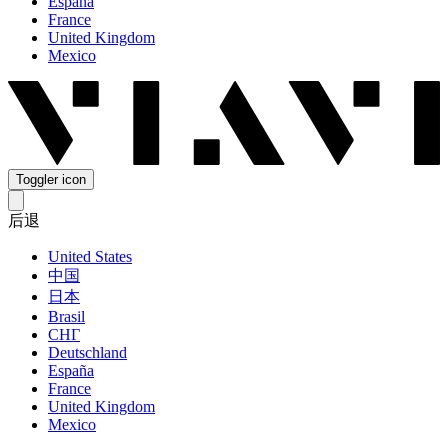
España
France
United Kingdom
Mexico
Toggler icon
后退
United States
中国
日本
Brasil
СНГ
Deutschland
España
France
United Kingdom
Mexico