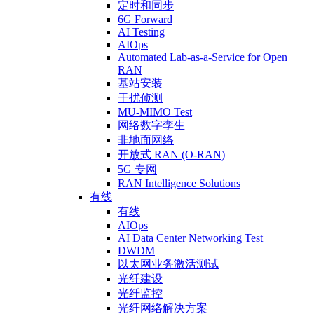
定时和同步
6G Forward
AI Testing
AIOps
Automated Lab-as-a-Service for Open
RAN
基站安装
干扰侦测
MU-MIMO Test
网络数字孪生
非地面网络
开放式 RAN (O-RAN)
5G 专网
RAN Intelligence Solutions
有线
有线
AIOps
AI Data Center Networking Test
DWDM
以太网业务激活测试
光纤建设
光纤监控
光纤网络解决方案