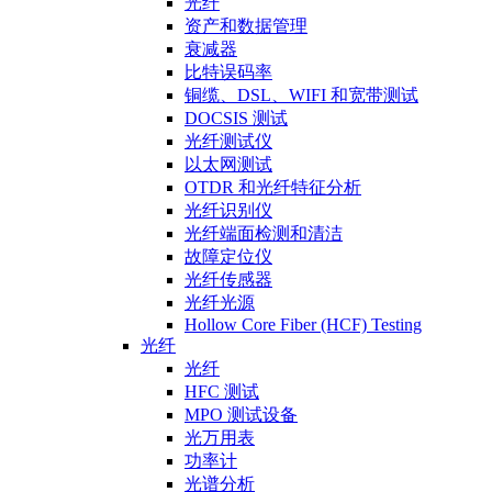
光纤
资产和数据管理
衰减器
比特误码率
铜缆、DSL、WIFI 和宽带测试
DOCSIS 测试
光纤测试仪
以太网测试
OTDR 和光纤特征分析
光纤识别仪
光纤端面检测和清洁
故障定位仪
光纤传感器
光纤光源
Hollow Core Fiber (HCF) Testing
光纤
光纤
HFC 测试
MPO 测试设备
光万用表
功率计
光谱分析