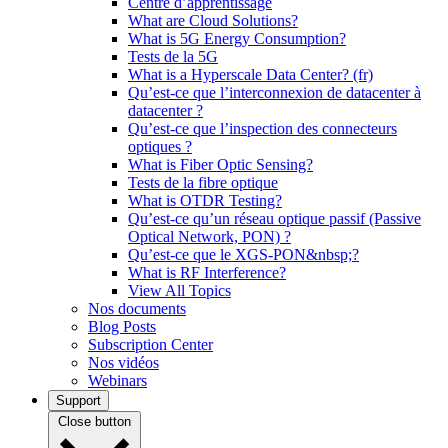
Centre d’apprentissage
What are Cloud Solutions?
What is 5G Energy Consumption?
Tests de la 5G
What is a Hyperscale Data Center? (fr)
Qu’est-ce que l’interconnexion de datacenter à
datacenter ?
Qu’est-ce que l’inspection des connecteurs
optiques ?
What is Fiber Optic Sensing?
Tests de la fibre optique
What is OTDR Testing?
Qu’est-ce qu’un réseau optique passif (Passive
Optical Network, PON) ?
Qu’est-ce que le XGS-PON&nbsp;?
What is RF Interference?
View All Topics
Nos documents
Blog Posts
Subscription Center
Nos vidéos
Webinars
Support
Close button