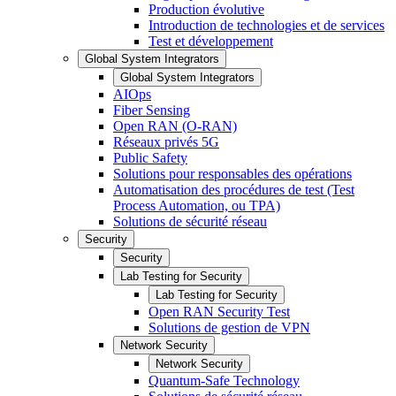
Production évolutive
Introduction de technologies et de services
Test et développement
Global System Integrators
Global System Integrators
AIOps
Fiber Sensing
Open RAN (O-RAN)
Réseaux privés 5G
Public Safety
Solutions pour responsables des opérations
Automatisation des procédures de test (Test
Process Automation, ou TPA)
Solutions de sécurité réseau
Security
Security
Lab Testing for Security
Lab Testing for Security
Open RAN Security Test
Solutions de gestion de VPN
Network Security
Network Security
Quantum-Safe Technology