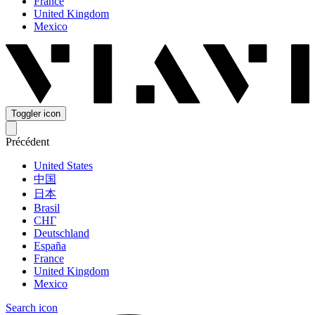
France
United Kingdom
Mexico
Toggler icon
Précédent
United States
中国
日本
Brasil
СНГ
Deutschland
España
France
United Kingdom
Mexico
Search icon