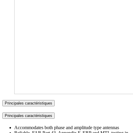
Principales caractéristiques
Principales caractéristiques
Accommodates both phase and amplitude type antennas
Reliable, FAR Part 43, Appendix F, ERP and MTL testing in