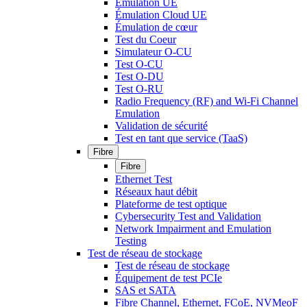
Émulation UE
Émulation Cloud UE
Émulation de cœur
Test du Coeur
Simulateur O-CU
Test O-CU
Test O-DU
Test O-RU
Radio Frequency (RF) and Wi-Fi Channel
Emulation
Validation de sécurité
Test en tant que service (TaaS)
Fibre
Fibre
Ethernet Test
Réseaux haut débit
Plateforme de test optique
Cybersecurity Test and Validation
Network Impairment and Emulation
Testing
Test de réseau de stockage
Test de réseau de stockage
Équipement de test PCIe
SAS et SATA
Fibre Channel, Ethernet, FCoE, NVMeoF