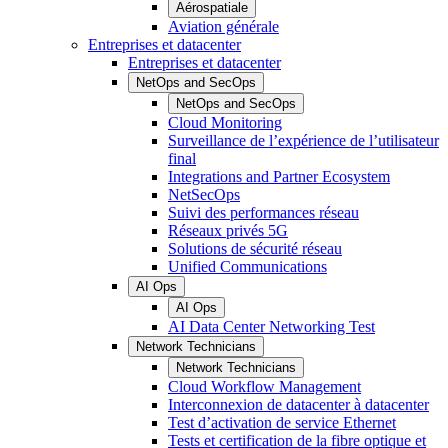
Aérospatiale
Aviation générale
Entreprises et datacenter
Entreprises et datacenter
NetOps and SecOps
NetOps and SecOps
Cloud Monitoring
Surveillance de l’expérience de l’utilisateur
final
Integrations and Partner Ecosystem
NetSecOps
Suivi des performances réseau
Réseaux privés 5G
Solutions de sécurité réseau
Unified Communications
AI Ops
AI Ops
AI Data Center Networking Test
Network Technicians
Network Technicians
Cloud Workflow Management
Interconnexion de datacenter à datacenter
Test d’activation de service Ethernet
Tests et certification de la fibre optique et