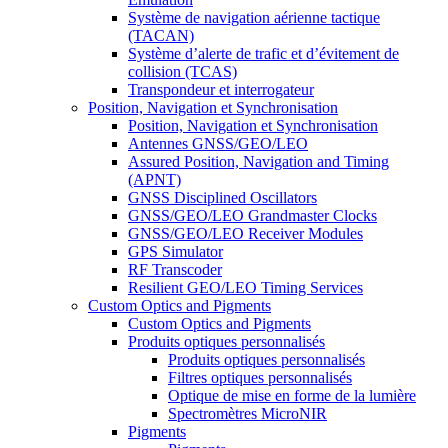
Système de navigation aérienne tactique
(TACAN)
Système d’alerte de trafic et d’évitement de
collision (TCAS)
Transpondeur et interrogateur
Position, Navigation et Synchronisation
Position, Navigation et Synchronisation
Antennes GNSS/GEO/LEO
Assured Position, Navigation and Timing
(APNT)
GNSS Disciplined Oscillators
GNSS/GEO/LEO Grandmaster Clocks
GNSS/GEO/LEO Receiver Modules
GPS Simulator
RF Transcoder
Resilient GEO/LEO Timing Services
Custom Optics and Pigments
Custom Optics and Pigments
Produits optiques personnalisés
Produits optiques personnalisés
Filtres optiques personnalisés
Optique de mise en forme de la lumière
Spectromètres MicroNIR
Pigments