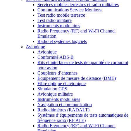
Services mobiles terrestres et radio militaires
Communications Service Monitors
Test radio mobile terrestre
Test radio militaire
Instruments modulaires
Radio Frequency (RF) and Wi-Fi Channel
Emulation
Radio et systèmes logiciels
Avionique
Avionique
Conformité ADS-B
Kits et interfaces de tests de quantité de carburant
pour avion
Coupleurs d’antennes
Équipement de mesure de distance (DME)
Fibre optique et avionique
Simulation GPS
Avionique militaire
Instruments modulaires
Navigation et communication
Radioaltimètres (RADALT)
Systèmes d’équipements de tests automatiques de
fréquence radio (RF ATE)
Radio Frequency (RF) and Wi-Fi Channel
Emulation