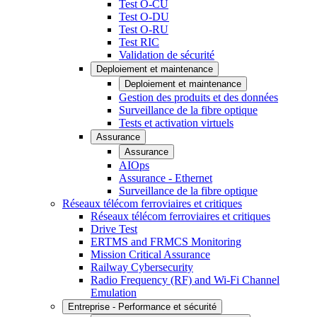
Test O-CU
Test O-DU
Test O-RU
Test RIC
Validation de sécurité
Deploiement et maintenance
Deploiement et maintenance
Gestion des produits et des données
Surveillance de la fibre optique
Tests et activation virtuels
Assurance
Assurance
AIOps
Assurance - Ethernet
Surveillance de la fibre optique
Réseaux télécom ferroviaires et critiques
Réseaux télécom ferroviaires et critiques
Drive Test
ERTMS and FRMCS Monitoring
Mission Critical Assurance
Railway Cybersecurity
Radio Frequency (RF) and Wi-Fi Channel
Emulation
Entreprise - Performance et sécurité