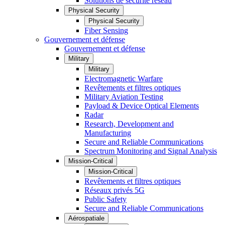
Solutions de sécurité réseau
Physical Security
Physical Security
Fiber Sensing
Gouvernement et défense
Gouvernement et défense
Military
Military
Electromagnetic Warfare
Revêtements et filtres optiques
Military Aviation Testing
Payload & Device Optical Elements
Radar
Research, Development and
Manufacturing
Secure and Reliable Communications
Spectrum Monitoring and Signal Analysis
Mission-Critical
Mission-Critical
Revêtements et filtres optiques
Réseaux privés 5G
Public Safety
Secure and Reliable Communications
Aérospatiale