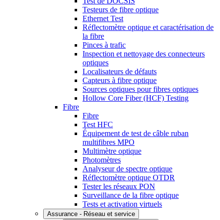
Test de DOCSIS
Testeurs de fibre optique
Ethernet Test
Réflectomètre optique et caractérisation de
la fibre
Pinces à trafic
Inspection et nettoyage des connecteurs
optiques
Localisateurs de défauts
Capteurs à fibre optique
Sources optiques pour fibres optiques
Hollow Core Fiber (HCF) Testing
Fibre
Fibre
Test HFC
Équipement de test de câble ruban
multifibres MPO
Multimètre optique
Photomètres
Analyseur de spectre optique
Réflectomètre optique OTDR
Tester les réseaux PON
Surveillance de la fibre optique
Tests et activation virtuels
Assurance - Réseau et service