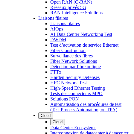
Open RAN (O-RAN)
Réseaux privés 5G
RAN Intelligence Solutions
Liaisons filaires
Liaisons filaires
AIOps
AI Data Center Networking Test
DWDM
Test d’activation de service Ethernet
Fiber Construction
Surveillance des fibres
Fiber Network Solutions
Détection par fibre optique
FTTx
Harden Security Defenses
HFC Network Test
High-Speed Ethernet Testing
Tests des connecteurs MPO
Solutions PON
Automatisation des procédures de test
(Test Process Automation, ou TPA)
Cloud
Cloud
Data Center Ecosystems
Interconnexion de datacenter à datacenter