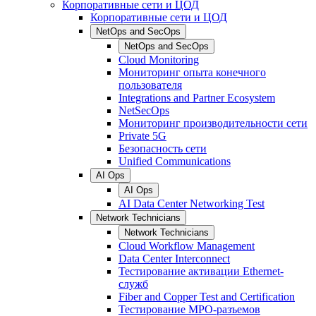
Корпоративные сети и ЦОД
Корпоративные сети и ЦОД
NetOps and SecOps
NetOps and SecOps
Cloud Monitoring
Мониторинг опыта конечного
пользователя
Integrations and Partner Ecosystem
NetSecOps
Мониторинг производительности сети
Private 5G
Безопасность сети
Unified Communications
AI Ops
AI Ops
AI Data Center Networking Test
Network Technicians
Network Technicians
Cloud Workflow Management
Data Center Interconnect
Тестирование активации Ethernet-
служб
Fiber and Copper Test and Certification
Тестирование МРО-разъемов