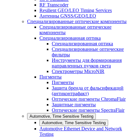
RF Transcoder
Resilient GEO/LEO Timing Services
Антенны GNSS/GEO/LEO
Специализированные оптические компоненты
Специализированные оптические
компоненты
Специализированная оптика
Специализированная оптика
Специализированные оптические
фильтры
Инструменты для формирования
направленных пучков света
Спектрометры MicroNIR
Пигменты
Пигменты
Защита бренда от фальсификаций
(антиконтрафакт)
Оптические пигменты ChromaFlair
Защитные пигменты
Оптические пигменты SpectraFlair
Automotive, Time Sensitive Testing
Automotive, Time Sensitive Testing
Automotive Ethernet Device and Network
Testing