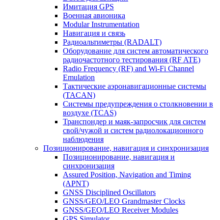
Имитация GPS
Военная авионика
Modular Instrumentation
Навигация и связь
Радиоальтиметры (RADALT)
Оборудование для систем автоматического
радиочастотного тестирования (RF ATE)
Radio Frequency (RF) and Wi-Fi Channel
Emulation
Тактические аэронавигационные системы
(TACAN)
Системы предупреждения о столкновении в
воздухе (TCAS)
Транспондер и маяк-запросчик для систем
свой/чужой и систем радиолокационного
наблюдения
Позиционирование, навигация и синхронизация
Позиционирование, навигация и
синхронизация
Assured Position, Navigation and Timing
(APNT)
GNSS Disciplined Oscillators
GNSS/GEO/LEO Grandmaster Clocks
GNSS/GEO/LEO Receiver Modules
GPS Simulator