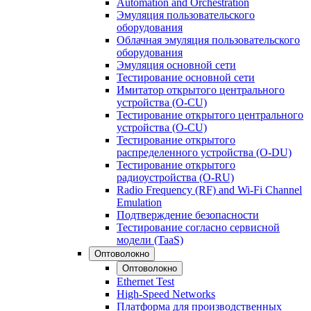
Automation and Orchestration
Эмуляция пользовательского
оборудования
Облачная эмуляция пользовательского
оборудования
Эмуляция основной сети
Тестирование основной сети
Имитатор открытого центрального
устройства (O-CU)
Тестирование открытого центрального
устройства (O-CU)
Тестирование открытого
распределенного устройства (O-DU)
Тестирование открытого
радиоустройства (O-RU)
Radio Frequency (RF) and Wi-Fi Channel
Emulation
Подтверждение безопасности
Тестирование согласно сервисной
модели (TaaS)
Оптоволокно
Оптоволокно
Ethernet Test
High-Speed Networks
Платформа для производственных