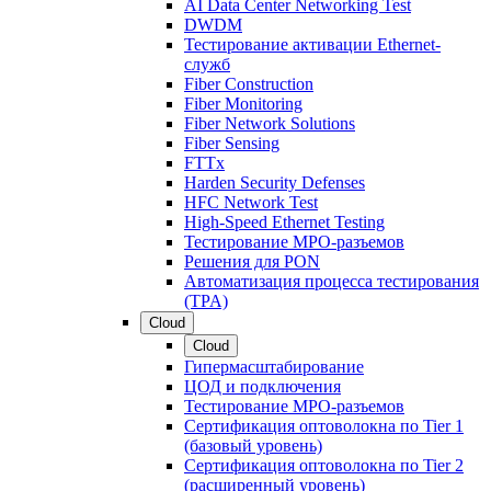
AI Data Center Networking Test
DWDM
Тестирование активации Ethernet-
служб
Fiber Construction
Fiber Monitoring
Fiber Network Solutions
Fiber Sensing
FTTx
Harden Security Defenses
HFC Network Test
High-Speed Ethernet Testing
Тестирование МРО-разъемов
Решения для PON
Автоматизация процесса тестирования
(TPA)
Cloud
Cloud
Гипермасштабирование
ЦОД и подключения
Тестирование МРО-разъемов
Сертификация оптоволокна по Tier 1
(базовый уровень)
Сертификация оптоволокна по Tier 2
(расширенный уровень)