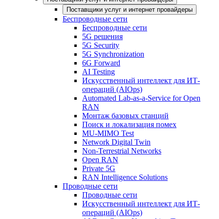
Поставщики услуг и интернет провайдеры
Беспроводные сети
Беспроводные сети
5G решения
5G Security
5G Synchronization
6G Forward
AI Testing
Искусственный интеллект для ИТ-
операций (AIOps)
Automated Lab-as-a-Service for Open
RAN
Монтаж базовых станций
Поиск и локализация помех
MU-MIMO Test
Network Digital Twin
Non-Terrestrial Networks
Open RAN
Private 5G
RAN Intelligence Solutions
Проводные сети
Проводные сети
Искусственный интеллект для ИТ-
операций (AIOps)