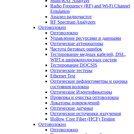
Multi-RAT Analyzer
Radio Frequency (RF) and Wi-Fi Channel
Emulation
Анализ радиочастот
RF Spectrum Analyzers
Оптоволокно
Оптоволокно
Управление ресурсами и данными
Оптические aттенюаторы
Частота битовых ошибок
Тестирование медных кабелей, DSL,
WIFI и широкополосных систем
Тестирование DOCSIS
Оптические тестеры
Ethernet Test
Оптические рефлектометры и оценка
состояния волокна
Оптические Идентификаторы
Проверка и очистка оптоволокна
Локаторы повреждений
Оптические датчики
Оптические источники излучения
Hollow Core Fiber (HCF) Testing
Оптоволокно
Оптоволокно