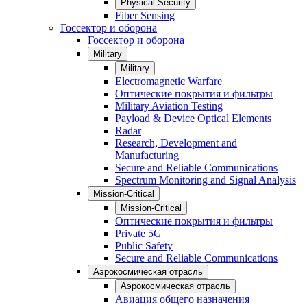
Physical Security
Fiber Sensing
Госсектор и оборона
Госсектор и оборона
Military
Military
Electromagnetic Warfare
Оптические покрытия и фильтры
Military Aviation Testing
Payload & Device Optical Elements
Radar
Research, Development and
Manufacturing
Secure and Reliable Communications
Spectrum Monitoring and Signal Analysis
Mission-Critical
Mission-Critical
Оптические покрытия и фильтры
Private 5G
Public Safety
Secure and Reliable Communications
Аэрокосмическая отрасль
Аэрокосмическая отрасль
Авиация общего назначения