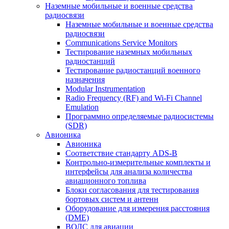
Наземные мобильные и военные средства
радиосвязи
Наземные мобильные и военные средства
радиосвязи
Communications Service Monitors
Тестирование наземных мобильных
радиостанций
Тестирование радиостанций военного
назначения
Modular Instrumentation
Radio Frequency (RF) and Wi-Fi Channel
Emulation
Программно определяемые радиосистемы
(SDR)
Авионика
Авионика
Соответствие стандарту ADS-B
Контрольно-измерительные комплекты и
интерфейсы для анализа количества
авиационного топлива
Блоки согласования для тестирования
бортовых систем и антенн
Оборудование для измерения расстояния
(DME)
ВОЛС для авиации