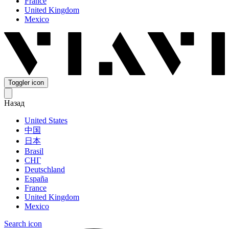
France
United Kingdom
Mexico
Toggler icon
Назад
United States
中国
日本
Brasil
СНГ
Deutschland
España
France
United Kingdom
Mexico
Search icon