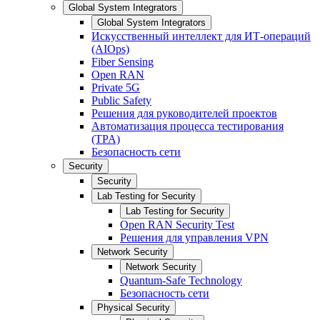
Global System Integrators
Global System Integrators
Искусственный интеллект для ИТ-операций
(AIOps)
Fiber Sensing
Open RAN
Private 5G
Public Safety
Решения для руководителей проектов
Автоматизация процесса тестирования
(TPA)
Безопасность сети
Security
Security
Lab Testing for Security
Lab Testing for Security
Open RAN Security Test
Решения для управления VPN
Network Security
Network Security
Quantum-Safe Technology
Безопасность сети
Physical Security