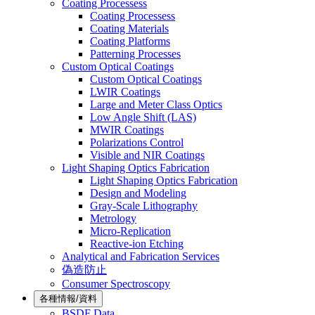
Coating Processess
Coating Processess
Coating Materials
Coating Platforms
Patterning Processes
Custom Optical Coatings
Custom Optical Coatings
LWIR Coatings
Large and Meter Class Optics
Low Angle Shift (LAS)
MWIR Coatings
Polarizations Control
Visible and NIR Coatings
Light Shaping Optics Fabrication
Light Shaping Optics Fabrication
Design and Modeling
Gray-Scale Lithography
Metrology
Micro-Replication
Reactive-ion Etching
Analytical and Fabrication Services
偽造防止
Consumer Spectroscopy
各種情報/資料
BSDF Data