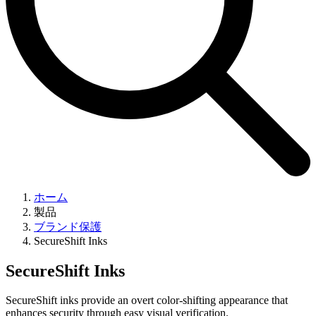
ホーム
製品
ブランド保護
SecureShift Inks
SecureShift Inks
SecureShift inks provide an overt color-shifting appearance that
enhances security through easy visual verification.