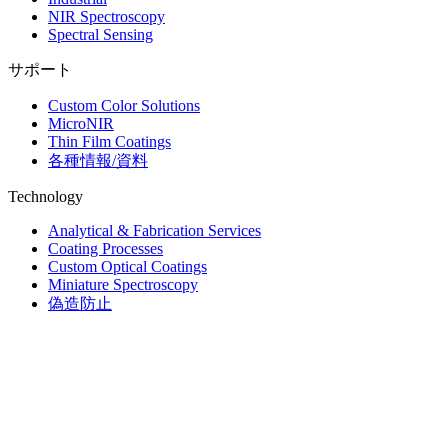
NIR Spectroscopy
Spectral Sensing
サポート
Custom Color Solutions
MicroNIR
Thin Film Coatings
各種情報/資料
Technology
Analytical & Fabrication Services
Coating Processes
Custom Optical Coatings
Miniature Spectroscopy
偽造防止