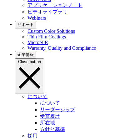
アプリケーションノート
ビデオライブラリ
Webinars
サポート
Custom Color Solutions
Thin Film Coatings
MicroNIR
Warranty, Quality and Compliance
企業情報
Close button
について
について
リーダーシップ
受賞履歴
所在地
方針と基準
採用