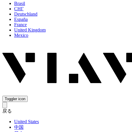
Brasil
СНГ
Deutschland
España
France
United Kingdom
Mexico
Toggler icon
戻る
United States
中国