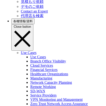
見積もり依頼
デモのご依頼
Contact an Expert
代理店を検索
各種情報/資料
Close button
Use Cases
Use Cases
Branch Office Visibility
Cloud Services
Financial Services
Healthcare Organizations
Manufacturing
Network Capacity Planning
Remote Working
SD-WAN
Service Providers
VPN Monitoring and Management
Zero Trust Network Access Assurance