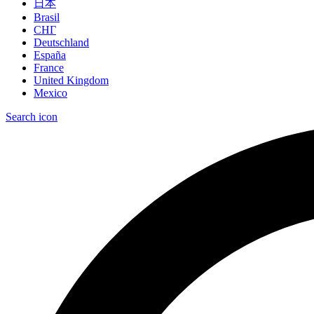
日本
Brasil
СНГ
Deutschland
España
France
United Kingdom
Mexico
Search icon