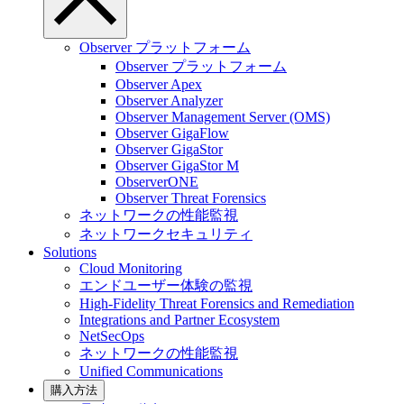
Observer プラットフォーム
Observer プラットフォーム
Observer Apex
Observer Analyzer
Observer Management Server (OMS)
Observer GigaFlow
Observer GigaStor
Observer GigaStor M
ObserverONE
Observer Threat Forensics
ネットワークの性能監視
ネットワークセキュリティ
Solutions
Cloud Monitoring
エンドユーザー体験の監視
High-Fidelity Threat Forensics and Remediation
Integrations and Partner Ecosystem
NetSecOps
ネットワークの性能監視
Unified Communications
購入方法