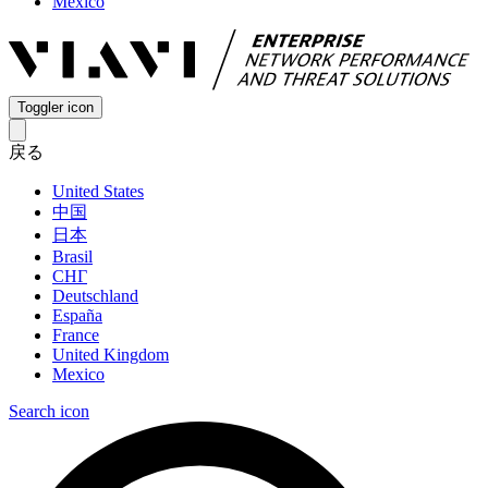
Mexico
Toggler icon
戻る
United States
中国
日本
Brasil
СНГ
Deutschland
España
France
United Kingdom
Mexico
Search icon