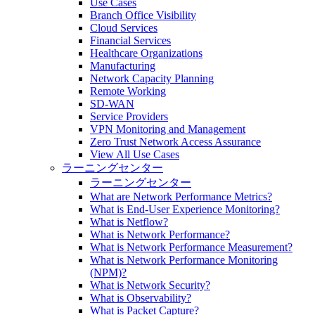
Use Cases
Branch Office Visibility
Cloud Services
Financial Services
Healthcare Organizations
Manufacturing
Network Capacity Planning
Remote Working
SD-WAN
Service Providers
VPN Monitoring and Management
Zero Trust Network Access Assurance
View All Use Cases
ラーニングセンター
ラーニングセンター
What are Network Performance Metrics?
What is End-User Experience Monitoring?
What is Netflow?
What is Network Performance?
What is Network Performance Measurement?
What is Network Performance Monitoring
(NPM)?
What is Network Security?
What is Observability?
What is Packet Capture?