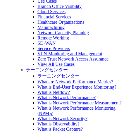
Use Cases
Branch Office Visibility
Cloud Services
Financial Services
Healthcare Organizations
Manufacturing
Network Capacity Planning
Remote Working
SD-WAN
Service Providers
VPN Monitoring and Management
Zero Trust Network Access Assurance
View All Use Cases
ラーニングセンター
ラーニングセンター
What are Network Performance Metrics?
What is End-User Experience Monitoring?
What is Netflow?
What is Network Performance?
What is Network Performance Measurement?
What is Network Performance Monitoring
(NPM)?
What is Network Security?
What is Observability?
What is Packet Capture?