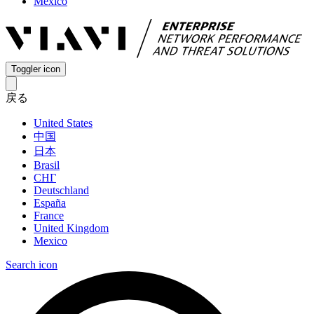
Mexico
Toggler icon
戻る
United States
中国
日本
Brasil
СНГ
Deutschland
España
France
United Kingdom
Mexico
Search icon