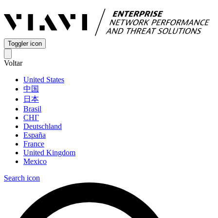
Toggler icon
Voltar
United States
中国
日本
Brasil
СНГ
Deutschland
España
France
United Kingdom
Mexico
Search icon