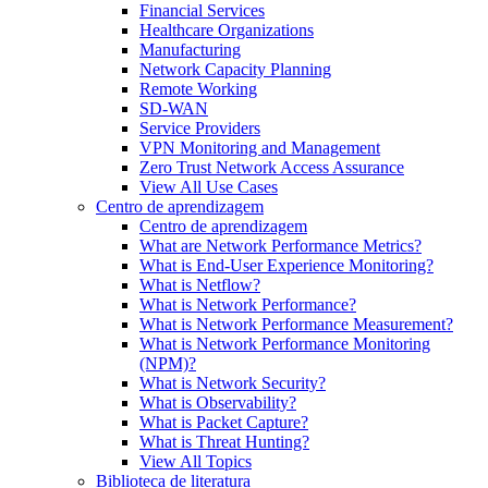
Financial Services
Healthcare Organizations
Manufacturing
Network Capacity Planning
Remote Working
SD-WAN
Service Providers
VPN Monitoring and Management
Zero Trust Network Access Assurance
View All Use Cases
Centro de aprendizagem
Centro de aprendizagem
What are Network Performance Metrics?
What is End-User Experience Monitoring?
What is Netflow?
What is Network Performance?
What is Network Performance Measurement?
What is Network Performance Monitoring
(NPM)?
What is Network Security?
What is Observability?
What is Packet Capture?
What is Threat Hunting?
View All Topics
Biblioteca de literatura