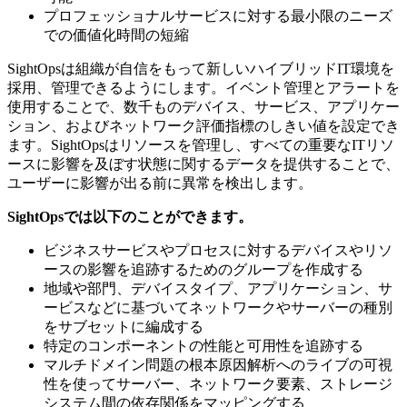
プロフェッショナルサービスに対する最小限のニーズ
での価値化時間の短縮
SightOpsは組織が自信をもって新しいハイブリッドIT環境を
採用、管理できるようにします。イベント管理とアラートを
使用することで、数千ものデバイス、サービス、アプリケー
ション、およびネットワーク評価指標のしきい値を設定でき
ます。SightOpsはリソースを管理し、すべての重要なITリソ
ースに影響を及ぼす状態に関するデータを提供することで、
ユーザーに影響が出る前に異常を検出します。
SightOpsでは以下のことができます。
ビジネスサービスやプロセスに対するデバイスやリソ
ースの影響を追跡するためのグループを作成する
地域や部門、デバイスタイプ、アプリケーション、サ
ービスなどに基づいてネットワークやサーバーの種別
をサブセットに編成する
特定のコンポーネントの性能と可用性を追跡する
マルチドメイン問題の根本原因解析へのライブの可視
性を使ってサーバー、ネットワーク要素、ストレージ
システム間の依存関係をマッピングする