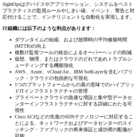
SightOpsはデバイスやアプリケーション、システムをベスト
プラクティスの監視ルールやしきい値、イベント、警告と対
応付けることで、インテリジェントな自動化を実現します。
IT組織には以下のような利点があります：
ダウンタイムの短縮、および故障時の平均修復時間
(MTTR)の向上
複数IT監視ツールの統合によるオーバーヘッドの削減
仮想、物理、またはクラウドのどれであれトラブルシ
ューティングする機能強化
AWS、Azure、vCloud Air、IBM SoftLayerを含むパブリ
ック・クラウドの包括的な可視化
1つのプラットフォームからの真の意味でのハイブリッ
ドITインフラストラクチャの管理
プライベートクラウドの急速な増設と集中型データセ
ンターインフラストラクチャに対する詳細にわたる可
視性
Cisco ACIなどの先進のSDNテクノロジーに対応するこ
とによる、ネットワークおよびデータセンターのスイ
ッチング・ファブリックの将来保証と成功裡の配備が
可能