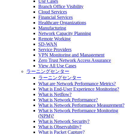
Use Cases
Branch Office Visibility
Cloud Services
Financial Services
Healthcare Organizations
Manufacturing
Network Capacity Planning
Remote Working
SD-WAN
Service Providers
VPN Monitoring and Management
Zero Trust Network Access Assurance
View All Use Cases
ラーニングセンター
ラーニングセンター
What are Network Performance Metrics?
What is End-User Experience Monitoring?
What is Netflow?
What is Network Performance?
What is Network Performance Measurement?
What is Network Performance Monitoring
(NPM)?
What is Network Security?
What is Observability?
What is Packet Capture?