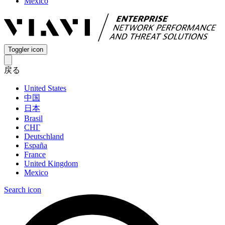
Mexico
Toggler icon
戻る
United States
中国
日本
Brasil
СНГ
Deutschland
España
France
United Kingdom
Mexico
Search icon