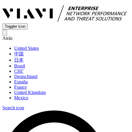
Toggler icon
Atrás
United States
中国
日本
Brasil
СНГ
Deutschland
España
France
United Kingdom
Mexico
Search icon