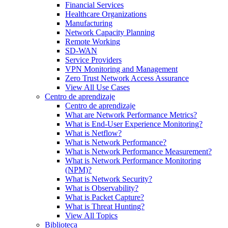
Financial Services
Healthcare Organizations
Manufacturing
Network Capacity Planning
Remote Working
SD-WAN
Service Providers
VPN Monitoring and Management
Zero Trust Network Access Assurance
View All Use Cases
Centro de aprendizaje
Centro de aprendizaje
What are Network Performance Metrics?
What is End-User Experience Monitoring?
What is Netflow?
What is Network Performance?
What is Network Performance Measurement?
What is Network Performance Monitoring
(NPM)?
What is Network Security?
What is Observability?
What is Packet Capture?
What is Threat Hunting?
View All Topics
Biblioteca