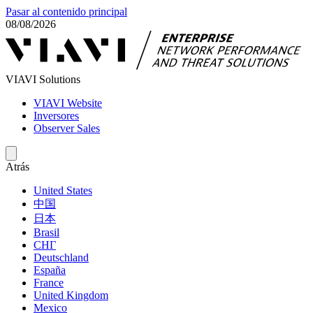
Pasar al contenido principal
08/08/2026
VIAVI Solutions
VIAVI Website
Inversores
Observer Sales
Atrás
United States
中国
日本
Brasil
СНГ
Deutschland
España
France
United Kingdom
Mexico