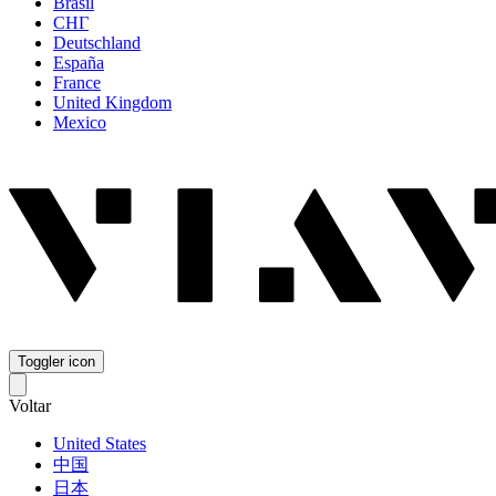
Brasil
СНГ
Deutschland
España
France
United Kingdom
Mexico
Toggler icon
Voltar
United States
中国
日本