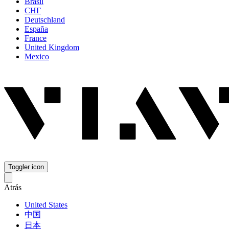
Brasil
СНГ
Deutschland
España
France
United Kingdom
Mexico
Toggler icon
Atrás
United States
中国
日本