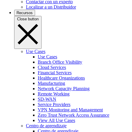
Contactar con un experto
Localizar a un Distribuidor
Recursos
Close button
Use Cases
Use Cases
Branch Office Visibility
Cloud Services
Financial Services
Healthcare Organizations
Manufacturing
Network Capacity Planning
Remote Working
SD-WAN
Service Providers
VPN Monitoring and Management
Zero Trust Network Access Assurance
View All Use Cases
Centro de aprendizaje
Centro de aprendizaje