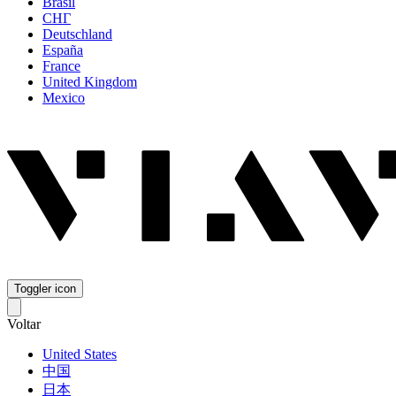
Brasil
СНГ
Deutschland
España
France
United Kingdom
Mexico
Toggler icon
Voltar
United States
中国
日本