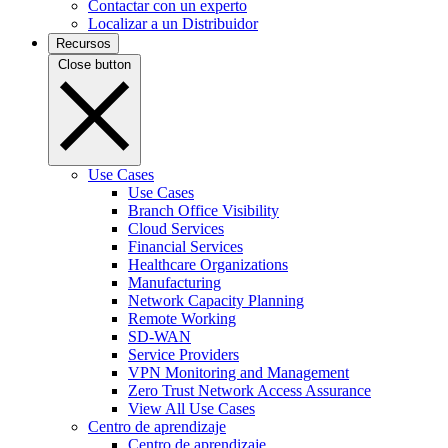
Contactar con un experto
Localizar a un Distribuidor
Recursos
Close button
Use Cases
Use Cases
Branch Office Visibility
Cloud Services
Financial Services
Healthcare Organizations
Manufacturing
Network Capacity Planning
Remote Working
SD-WAN
Service Providers
VPN Monitoring and Management
Zero Trust Network Access Assurance
View All Use Cases
Centro de aprendizaje
Centro de aprendizaje