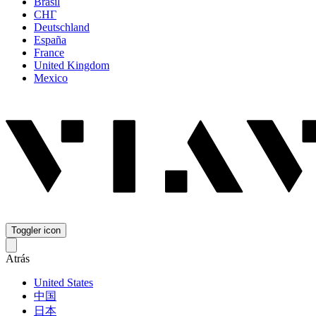
Brasil
СНГ
Deutschland
España
France
United Kingdom
Mexico
Toggler icon
Atrás
United States
中国
日本