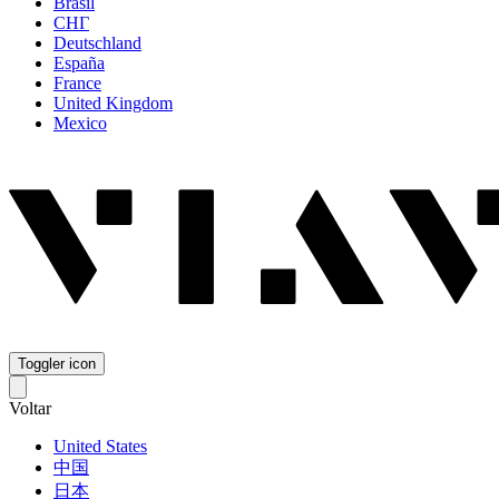
Brasil
СНГ
Deutschland
España
France
United Kingdom
Mexico
Toggler icon
Voltar
United States
中国
日本