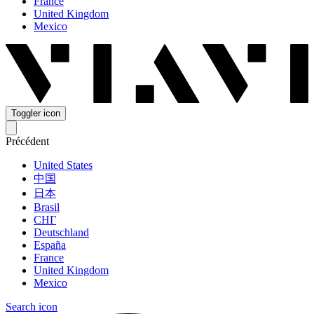
France
United Kingdom
Mexico
Toggler icon
Précédent
United States
中国
日本
Brasil
СНГ
Deutschland
España
France
United Kingdom
Mexico
Search icon