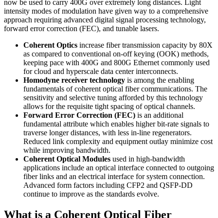
now be used to carry 400G over extremely long distances. Light
intensity modes of modulation have given way to a comprehensive
approach requiring advanced digital signal processing technology,
forward error correction (FEC), and tunable lasers.
Coherent Optics
increase fiber transmission capacity by 80X
as compared to conventional on-off keying (OOK) methods,
keeping pace with 400G and 800G Ethernet commonly used
for cloud and hyperscale data center interconnects.
Homodyne receiver technology
is among the enabling
fundamentals of coherent optical fiber communications. The
sensitivity and selective tuning afforded by this technology
allows for the requisite tight spacing of optical channels.
Forward Error Correction (FEC)
is an additional
fundamental attribute which enables higher bit-rate signals to
traverse longer distances, with less in-line regenerators.
Reduced link complexity and equipment outlay minimize cost
while improving bandwidth.
Coherent Optical Modules
used in high-bandwidth
applications include an optical interface connected to outgoing
fiber links and an electrical interface for system connection.
Advanced form factors including CFP2 and QSFP-DD
continue to improve as the standards evolve.
What is a Coherent Optical Fiber