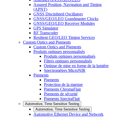
Assured Position, Navigation and Timing
(APNT)
GNSS Disciplined Oscillators
GNSS/GEO/LEO Grandmaster Clocks
GNSS/GEO/LEO Receiver Modules
GPS Simulator
RF Transcoder
Resilient GEO/LEO Timing Services
Custom Optics and Pigments
Custom Optics and Pigments
Produits optiques personnalisés
Produits optiques personnalisés
Filtres optiques personnalisés
Optique de mise en forme de la lumière
Spectromètres MicroNIR
Pigments
Pigments
Protection de la marque
Pigments ChromaFlair
Pigments de sécurité
Pigments SpectraFlair
Automotive, Time Sensitive Testing
Automotive, Time Sensitive Testing
Automotive Ethernet Device and Network