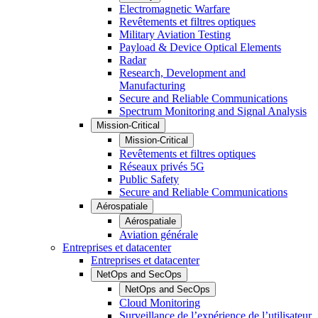
Electromagnetic Warfare
Revêtements et filtres optiques
Military Aviation Testing
Payload & Device Optical Elements
Radar
Research, Development and
Manufacturing
Secure and Reliable Communications
Spectrum Monitoring and Signal Analysis
Mission-Critical
Mission-Critical
Revêtements et filtres optiques
Réseaux privés 5G
Public Safety
Secure and Reliable Communications
Aérospatiale
Aérospatiale
Aviation générale
Entreprises et datacenter
Entreprises et datacenter
NetOps and SecOps
NetOps and SecOps
Cloud Monitoring
Surveillance de l’expérience de l’utilisateur