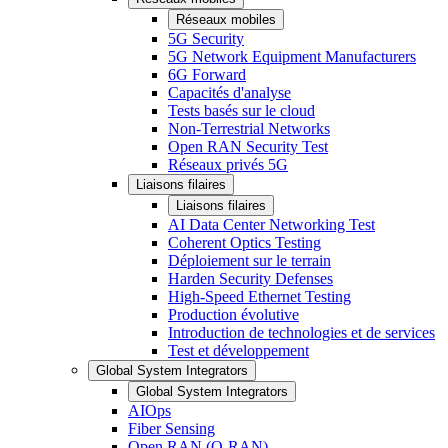
Réseaux mobiles
5G Security
5G Network Equipment Manufacturers
6G Forward
Capacités d'analyse
Tests basés sur le cloud
Non-Terrestrial Networks
Open RAN Security Test
Réseaux privés 5G
Liaisons filaires
Liaisons filaires
AI Data Center Networking Test
Coherent Optics Testing
Déploiement sur le terrain
Harden Security Defenses
High-Speed Ethernet Testing
Production évolutive
Introduction de technologies et de services
Test et développement
Global System Integrators
Global System Integrators
AIOps
Fiber Sensing
Open RAN (O-RAN)