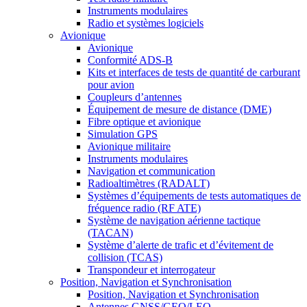
Instruments modulaires
Radio et systèmes logiciels
Avionique
Avionique
Conformité ADS-B
Kits et interfaces de tests de quantité de carburant
pour avion
Coupleurs d’antennes
Équipement de mesure de distance (DME)
Fibre optique et avionique
Simulation GPS
Avionique militaire
Instruments modulaires
Navigation et communication
Radioaltimètres (RADALT)
Systèmes d’équipements de tests automatiques de
fréquence radio (RF ATE)
Système de navigation aérienne tactique
(TACAN)
Système d’alerte de trafic et d’évitement de
collision (TCAS)
Transpondeur et interrogateur
Position, Navigation et Synchronisation
Position, Navigation et Synchronisation
Antennes GNSS/GEO/LEO