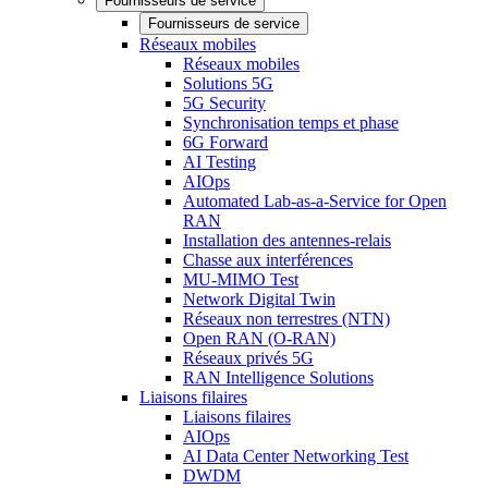
Fournisseurs de service
Fournisseurs de service
Réseaux mobiles
Réseaux mobiles
Solutions 5G
5G Security
Synchronisation temps et phase
6G Forward
AI Testing
AIOps
Automated Lab-as-a-Service for Open
RAN
Installation des antennes-relais
Chasse aux interférences
MU-MIMO Test
Network Digital Twin
Réseaux non terrestres (NTN)
Open RAN (O-RAN)
Réseaux privés 5G
RAN Intelligence Solutions
Liaisons filaires
Liaisons filaires
AIOps
AI Data Center Networking Test
DWDM