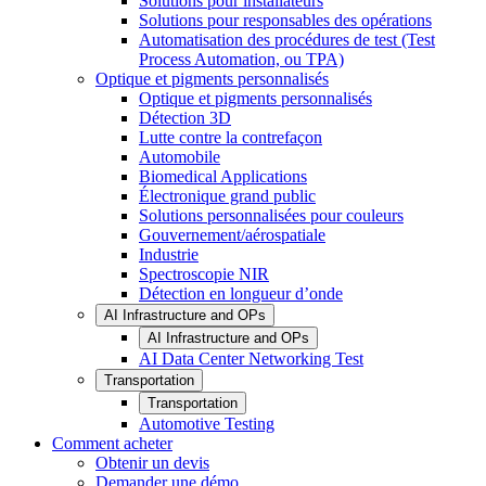
Solutions pour installateurs
Solutions pour responsables des opérations
Automatisation des procédures de test (Test
Process Automation, ou TPA)
Optique et pigments personnalisés
Optique et pigments personnalisés
Détection 3D
Lutte contre la contrefaçon
Automobile
Biomedical Applications
Électronique grand public
Solutions personnalisées pour couleurs
Gouvernement/aérospatiale
Industrie
Spectroscopie NIR
Détection en longueur d’onde
AI Infrastructure and OPs
AI Infrastructure and OPs
AI Data Center Networking Test
Transportation
Transportation
Automotive Testing
Comment acheter
Obtenir un devis
Demander une démo