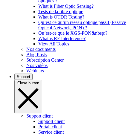
optiques ?
What is Fiber Optic Sensing?
Tests de la fibre optique
What is OTDR Testing?
Qu’est-ce qu’un réseau optique passif (Passive
Optical Network, PON) ?
Qu’est-ce que le XGS-PON&nbsp;?
What is RF Interference?
View All Topics
Nos documents
Blog Posts
Subscription Center
Nos vidéos
Webinars
Support
Close button
Support client
Support client
Portail client
Service client