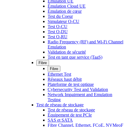
Émulation UE
Émulation Cloud UE
Émulation de cœur
Test du Coeur
Simulateur O-CU
Test O-CU
Test O-DU
Test O-RU
Radio Frequency (RF) and Wi-Fi Channel
Emulation
Validation de sécurité
Test en tant que service (TaaS)
Fibre
Fibre
Ethernet Test
Réseaux haut débit
Plateforme de test optique
Cybersecurity Test and Validation
Network Impairment and Emulation
Testing
Test de réseau de stockage
Test de réseau de stockage
Équipement de test PCIe
SAS et SATA
Fibre Channel, Ethernet, FCoE, NVMeoF