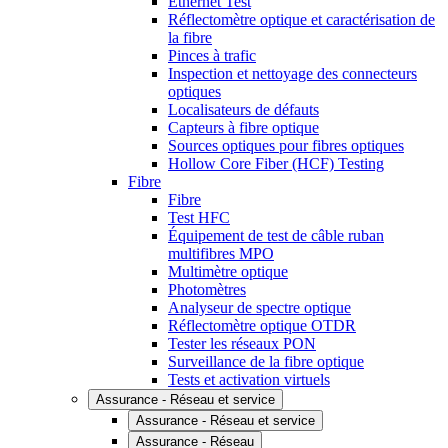
Ethernet Test
Réflectomètre optique et caractérisation de
la fibre
Pinces à trafic
Inspection et nettoyage des connecteurs
optiques
Localisateurs de défauts
Capteurs à fibre optique
Sources optiques pour fibres optiques
Hollow Core Fiber (HCF) Testing
Fibre
Fibre
Test HFC
Équipement de test de câble ruban
multifibres MPO
Multimètre optique
Photomètres
Analyseur de spectre optique
Réflectomètre optique OTDR
Tester les réseaux PON
Surveillance de la fibre optique
Tests et activation virtuels
Assurance - Réseau et service
Assurance - Réseau et service
Assurance - Réseau