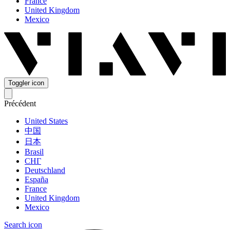
France
United Kingdom
Mexico
Toggler icon
Précédent
United States
中国
日本
Brasil
СНГ
Deutschland
España
France
United Kingdom
Mexico
Search icon