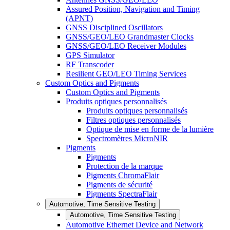
Assured Position, Navigation and Timing
(APNT)
GNSS Disciplined Oscillators
GNSS/GEO/LEO Grandmaster Clocks
GNSS/GEO/LEO Receiver Modules
GPS Simulator
RF Transcoder
Resilient GEO/LEO Timing Services
Custom Optics and Pigments
Custom Optics and Pigments
Produits optiques personnalisés
Produits optiques personnalisés
Filtres optiques personnalisés
Optique de mise en forme de la lumière
Spectromètres MicroNIR
Pigments
Pigments
Protection de la marque
Pigments ChromaFlair
Pigments de sécurité
Pigments SpectraFlair
Automotive, Time Sensitive Testing
Automotive, Time Sensitive Testing
Automotive Ethernet Device and Network