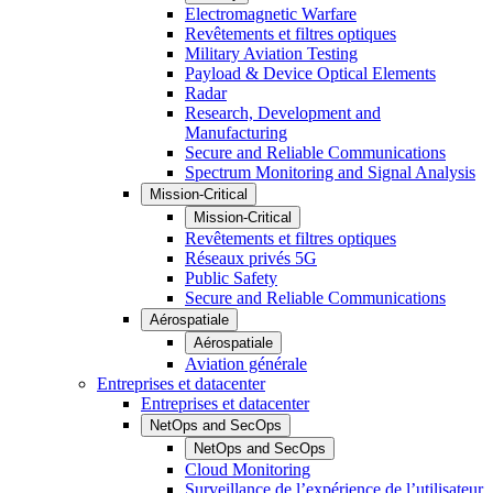
Electromagnetic Warfare
Revêtements et filtres optiques
Military Aviation Testing
Payload & Device Optical Elements
Radar
Research, Development and
Manufacturing
Secure and Reliable Communications
Spectrum Monitoring and Signal Analysis
Mission-Critical
Mission-Critical
Revêtements et filtres optiques
Réseaux privés 5G
Public Safety
Secure and Reliable Communications
Aérospatiale
Aérospatiale
Aviation générale
Entreprises et datacenter
Entreprises et datacenter
NetOps and SecOps
NetOps and SecOps
Cloud Monitoring
Surveillance de l’expérience de l’utilisateur