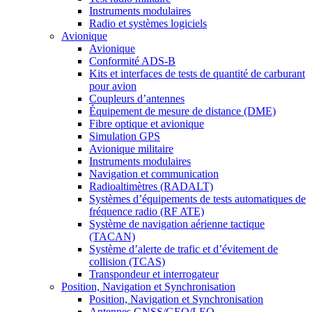
Instruments modulaires
Radio et systèmes logiciels
Avionique
Avionique
Conformité ADS-B
Kits et interfaces de tests de quantité de carburant
pour avion
Coupleurs d’antennes
Équipement de mesure de distance (DME)
Fibre optique et avionique
Simulation GPS
Avionique militaire
Instruments modulaires
Navigation et communication
Radioaltimètres (RADALT)
Systèmes d’équipements de tests automatiques de
fréquence radio (RF ATE)
Système de navigation aérienne tactique
(TACAN)
Système d’alerte de trafic et d’évitement de
collision (TCAS)
Transpondeur et interrogateur
Position, Navigation et Synchronisation
Position, Navigation et Synchronisation
Antennes GNSS/GEO/LEO