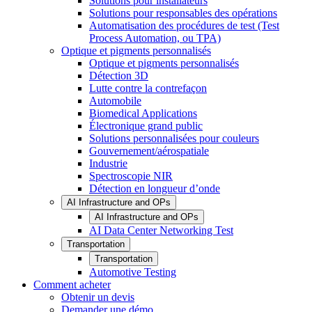
Solutions pour installateurs
Solutions pour responsables des opérations
Automatisation des procédures de test (Test
Process Automation, ou TPA)
Optique et pigments personnalisés
Optique et pigments personnalisés
Détection 3D
Lutte contre la contrefaçon
Automobile
Biomedical Applications
Électronique grand public
Solutions personnalisées pour couleurs
Gouvernement/aérospatiale
Industrie
Spectroscopie NIR
Détection en longueur d’onde
AI Infrastructure and OPs
AI Infrastructure and OPs
AI Data Center Networking Test
Transportation
Transportation
Automotive Testing
Comment acheter
Obtenir un devis
Demander une démo