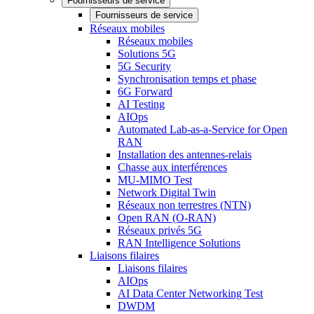
Fournisseurs de service
Fournisseurs de service
Réseaux mobiles
Réseaux mobiles
Solutions 5G
5G Security
Synchronisation temps et phase
6G Forward
AI Testing
AIOps
Automated Lab-as-a-Service for Open
RAN
Installation des antennes-relais
Chasse aux interférences
MU-MIMO Test
Network Digital Twin
Réseaux non terrestres (NTN)
Open RAN (O-RAN)
Réseaux privés 5G
RAN Intelligence Solutions
Liaisons filaires
Liaisons filaires
AIOps
AI Data Center Networking Test
DWDM