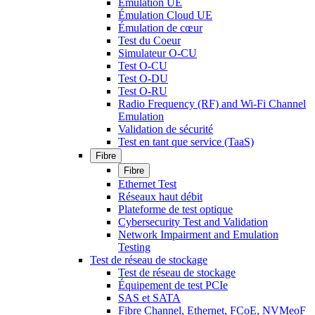
Émulation UE
Émulation Cloud UE
Émulation de cœur
Test du Coeur
Simulateur O-CU
Test O-CU
Test O-DU
Test O-RU
Radio Frequency (RF) and Wi-Fi Channel
Emulation
Validation de sécurité
Test en tant que service (TaaS)
Fibre
Fibre
Ethernet Test
Réseaux haut débit
Plateforme de test optique
Cybersecurity Test and Validation
Network Impairment and Emulation
Testing
Test de réseau de stockage
Test de réseau de stockage
Équipement de test PCIe
SAS et SATA
Fibre Channel, Ethernet, FCoE, NVMeoF