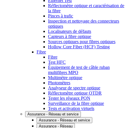
Ethernet Test
Réflectomètre optique et caractérisation de
la fibre
Pinces à trafic
Inspection et nettoyage des connecteurs
optiques
Localisateurs de défauts
Capteurs à fibre optique
Sources optiques pour fibres optiques
Hollow Core Fiber (HCF) Testing
Fibre
Fibre
Test HFC
Équipement de test de câble ruban
multifibres MPO
Multimètre optique
Photomètres
Analyseur de spectre optique
Réflectomètre optique OTDR
Tester les réseaux PON
Surveillance de la fibre optique
Tests et activation virtuels
Assurance - Réseau et service
Assurance - Réseau et service
Assurance - Réseau