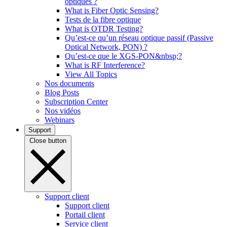
optiques ?
What is Fiber Optic Sensing?
Tests de la fibre optique
What is OTDR Testing?
Qu’est-ce qu’un réseau optique passif (Passive
Optical Network, PON) ?
Qu’est-ce que le XGS-PON&nbsp;?
What is RF Interference?
View All Topics
Nos documents
Blog Posts
Subscription Center
Nos vidéos
Webinars
Support
Close button
Support client
Support client
Portail client
Service client