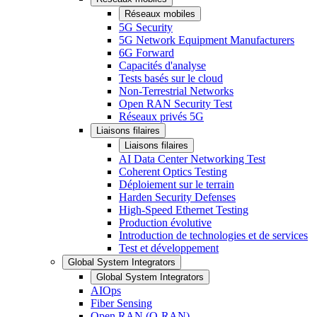
Réseaux mobiles
5G Security
5G Network Equipment Manufacturers
6G Forward
Capacités d'analyse
Tests basés sur le cloud
Non-Terrestrial Networks
Open RAN Security Test
Réseaux privés 5G
Liaisons filaires
Liaisons filaires
AI Data Center Networking Test
Coherent Optics Testing
Déploiement sur le terrain
Harden Security Defenses
High-Speed Ethernet Testing
Production évolutive
Introduction de technologies et de services
Test et développement
Global System Integrators
Global System Integrators
AIOps
Fiber Sensing
Open RAN (O-RAN)