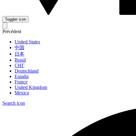
Toggler icon
Précédent
United States
中国
日本
Brasil
СНГ
Deutschland
España
France
United Kingdom
Mexico
Search icon