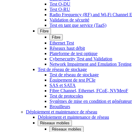
Test O-DU
Test O-RU
Radio Frequency (RF) and Wi-Fi Channel E
Validation de sécurité
Test en tant que service (TaaS)
Fibre
Fibre
Ethernet Test
Réseaux haut débit
Plateforme de test optique
Cybersecurity Test and Validation
Network Impairment and Emulation Testing
Test de réseau de stockage
Test de réseau de stockage
Équipement de test PCIe
SAS et SATA
Fibre Channel, Ethernet, FCoE, NVMeoF
Test de protocoles
Systèmes de mise en condition et générateur
Brouilleurs
Déploiement et maintenance de réseau
Déploiement et maintenance de réseau
Réseaux mobiles
Réseaux mobiles