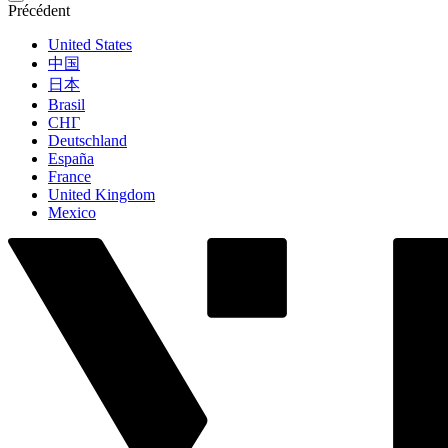
Précédent
United States
中国
日本
Brasil
СНГ
Deutschland
España
France
United Kingdom
Mexico