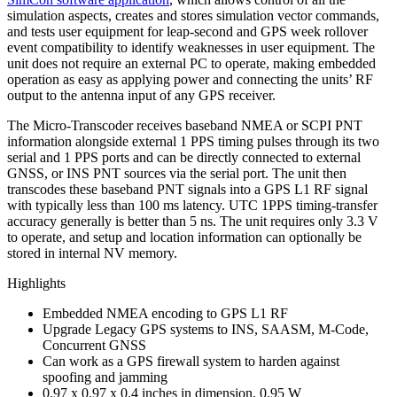
simulation aspects, creates and stores simulation vector commands,
and tests user equipment for leap-second and GPS week rollover
event compatibility to identify weaknesses in user equipment. The
unit does not require an external PC to operate, making embedded
operation as easy as applying power and connecting the units’ RF
output to the antenna input of any GPS receiver.
The Micro-Transcoder receives baseband NMEA or SCPI PNT
information alongside external 1 PPS timing pulses through its two
serial and 1 PPS ports and can be directly connected to external
GNSS, or INS PNT sources via the serial port. The unit then
transcodes these baseband PNT signals into a GPS L1 RF signal
with typically less than 100 ms latency. UTC 1PPS timing-transfer
accuracy generally is better than 5 ns. The unit requires only 3.3 V
to operate, and setup and location information can optionally be
stored in internal NV memory.
Highlights
Embedded NMEA encoding to GPS L1 RF
Upgrade Legacy GPS systems to INS, SAASM, M-Code,
Concurrent GNSS
Can work as a GPS firewall system to harden against
spoofing and jamming
0.97 x 0.97 x 0.4 inches in dimension, 0.95 W