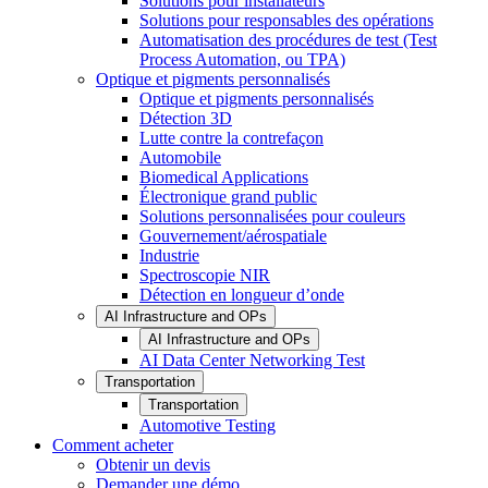
Solutions pour installateurs
Solutions pour responsables des opérations
Automatisation des procédures de test (Test
Process Automation, ou TPA)
Optique et pigments personnalisés
Optique et pigments personnalisés
Détection 3D
Lutte contre la contrefaçon
Automobile
Biomedical Applications
Électronique grand public
Solutions personnalisées pour couleurs
Gouvernement/aérospatiale
Industrie
Spectroscopie NIR
Détection en longueur d’onde
AI Infrastructure and OPs
AI Infrastructure and OPs
AI Data Center Networking Test
Transportation
Transportation
Automotive Testing
Comment acheter
Obtenir un devis
Demander une démo