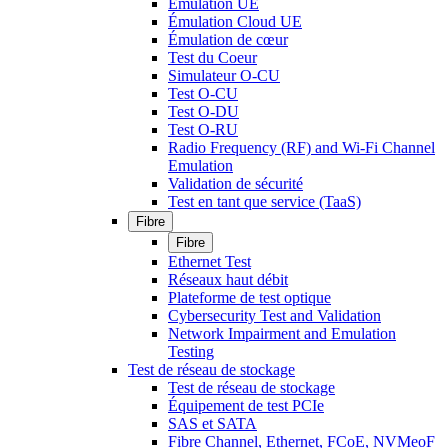
Émulation UE
Émulation Cloud UE
Émulation de cœur
Test du Coeur
Simulateur O-CU
Test O-CU
Test O-DU
Test O-RU
Radio Frequency (RF) and Wi-Fi Channel
Emulation
Validation de sécurité
Test en tant que service (TaaS)
Fibre
Fibre
Ethernet Test
Réseaux haut débit
Plateforme de test optique
Cybersecurity Test and Validation
Network Impairment and Emulation
Testing
Test de réseau de stockage
Test de réseau de stockage
Équipement de test PCIe
SAS et SATA
Fibre Channel, Ethernet, FCoE, NVMeoF