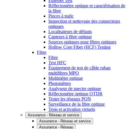
Ethernet Test
Réflectomètre optique et caractérisation de
la fibre
Pinces à trafic
Inspection et nettoyage des connecteurs
optiques
Localisateurs de défauts
Capteurs à fibre optique
Sources optiques pour fibres optiques
Hollow Core Fiber (HCF) Testing
Fibre
Fibre
Test HFC
Équipement de test de câble ruban
multifibres MPO
Multimètre optique
Photomètres
Analyseur de spectre optique
Réflectomètre optique OTDR
Tester les réseaux PON
Surveillance de la fibre optique
Tests et activation virtuels
Assurance - Réseau et service
Assurance - Réseau et service
Assurance - Réseau