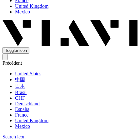
France
United Kingdom
Mexico
Toggler icon
Précédent
United States
中国
日本
Brasil
СНГ
Deutschland
España
France
United Kingdom
Mexico
Search icon