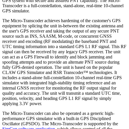
GPS system with secure and assured PNT capability. The Micro-
Transcoder is a full-constellation, stand-alone, real-time 10-channel
GPS simulator.
The Micro-Transcoder achieves hardening of the customer's GPS
equipment by splicing the unit in-between the existing antenna and
the user's GPS receiver and taking the output of any secure PNT
source such as INS, SAASM, M-code, or concurrent GNSS
receiver and encoding (RF modulating) the baseband PNT and
UTC timing information into a standard GPS L1 RF signal. This RF
signal can then be received by any legacy GPS receiver. The unit
can act as a GPS Firewall to identify and block jamming and
spoofing attempts and to provide an alternate PNT source during
fully GPS-denied operation. The unit is based on the popular
CLAW GPS Simulator and RSR Transcoder™ technologies. It
includes a stand-alone full-constellation 10-channel real-time GPS
simulator with integrated high-stability timing reference and an
internal GNSS receiver for monitoring the RF output signal for
quality and accuracy. The unit will transmit a standard UTC time,
position, velocity, and heading GPS L1 RF signal by simply
applying 3.3V power.
The Micro-Transcoder can also be operated as a generic high-
performance GPS simulator with a built-in GPS Disciplined
Oscillator (GPSDO). The Micro-Transcoder is supported by the
SimCon software application
, which allows control of all the