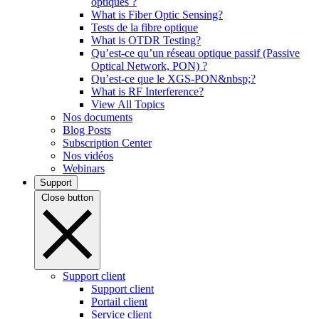
optiques ?
What is Fiber Optic Sensing?
Tests de la fibre optique
What is OTDR Testing?
Qu’est-ce qu’un réseau optique passif (Passive
Optical Network, PON) ?
Qu’est-ce que le XGS-PON&nbsp;?
What is RF Interference?
View All Topics
Nos documents
Blog Posts
Subscription Center
Nos vidéos
Webinars
Support
Close button
Support client
Support client
Portail client
Service client