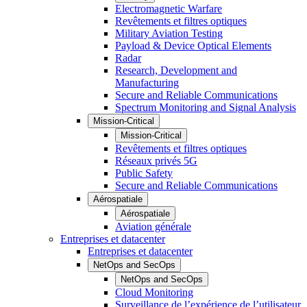
Electromagnetic Warfare
Revêtements et filtres optiques
Military Aviation Testing
Payload & Device Optical Elements
Radar
Research, Development and
Manufacturing
Secure and Reliable Communications
Spectrum Monitoring and Signal Analysis
Mission-Critical
Mission-Critical
Revêtements et filtres optiques
Réseaux privés 5G
Public Safety
Secure and Reliable Communications
Aérospatiale
Aérospatiale
Aviation générale
Entreprises et datacenter
Entreprises et datacenter
NetOps and SecOps
NetOps and SecOps
Cloud Monitoring
Surveillance de l’expérience de l’utilisateur