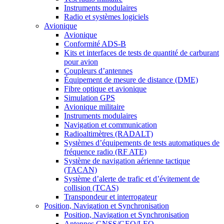
Instruments modulaires
Radio et systèmes logiciels
Avionique
Avionique
Conformité ADS-B
Kits et interfaces de tests de quantité de carburant
pour avion
Coupleurs d’antennes
Équipement de mesure de distance (DME)
Fibre optique et avionique
Simulation GPS
Avionique militaire
Instruments modulaires
Navigation et communication
Radioaltimètres (RADALT)
Systèmes d’équipements de tests automatiques de
fréquence radio (RF ATE)
Système de navigation aérienne tactique
(TACAN)
Système d’alerte de trafic et d’évitement de
collision (TCAS)
Transpondeur et interrogateur
Position, Navigation et Synchronisation
Position, Navigation et Synchronisation
Antennes GNSS/GEO/LEO