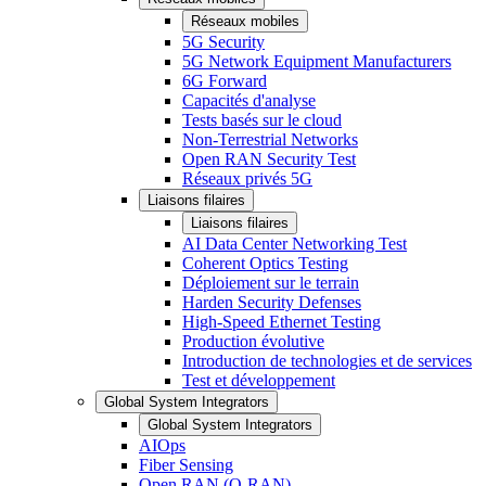
Réseaux mobiles
5G Security
5G Network Equipment Manufacturers
6G Forward
Capacités d'analyse
Tests basés sur le cloud
Non-Terrestrial Networks
Open RAN Security Test
Réseaux privés 5G
Liaisons filaires
Liaisons filaires
AI Data Center Networking Test
Coherent Optics Testing
Déploiement sur le terrain
Harden Security Defenses
High-Speed Ethernet Testing
Production évolutive
Introduction de technologies et de services
Test et développement
Global System Integrators
Global System Integrators
AIOps
Fiber Sensing
Open RAN (O-RAN)