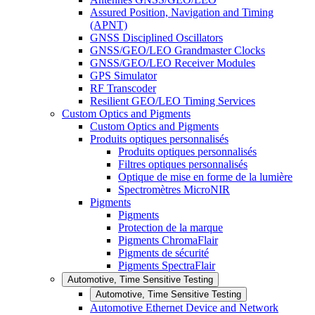
Assured Position, Navigation and Timing
(APNT)
GNSS Disciplined Oscillators
GNSS/GEO/LEO Grandmaster Clocks
GNSS/GEO/LEO Receiver Modules
GPS Simulator
RF Transcoder
Resilient GEO/LEO Timing Services
Custom Optics and Pigments
Custom Optics and Pigments
Produits optiques personnalisés
Produits optiques personnalisés
Filtres optiques personnalisés
Optique de mise en forme de la lumière
Spectromètres MicroNIR
Pigments
Pigments
Protection de la marque
Pigments ChromaFlair
Pigments de sécurité
Pigments SpectraFlair
Automotive, Time Sensitive Testing
Automotive, Time Sensitive Testing
Automotive Ethernet Device and Network