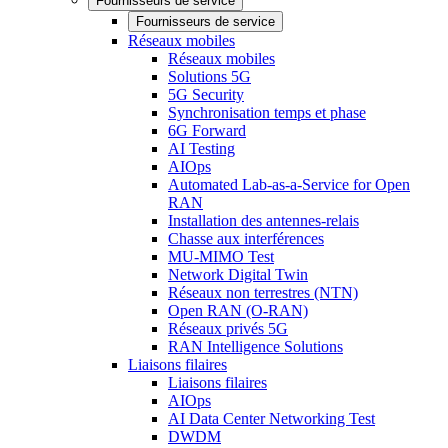
Fournisseurs de service
Fournisseurs de service
Réseaux mobiles
Réseaux mobiles
Solutions 5G
5G Security
Synchronisation temps et phase
6G Forward
AI Testing
AIOps
Automated Lab-as-a-Service for Open
RAN
Installation des antennes-relais
Chasse aux interférences
MU-MIMO Test
Network Digital Twin
Réseaux non terrestres (NTN)
Open RAN (O-RAN)
Réseaux privés 5G
RAN Intelligence Solutions
Liaisons filaires
Liaisons filaires
AIOps
AI Data Center Networking Test
DWDM