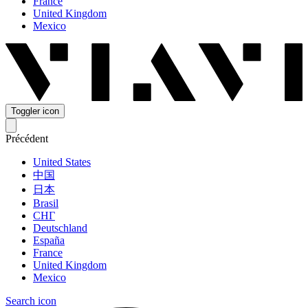
France
United Kingdom
Mexico
Toggler icon
Précédent
United States
中国
日本
Brasil
СНГ
Deutschland
España
France
United Kingdom
Mexico
Search icon