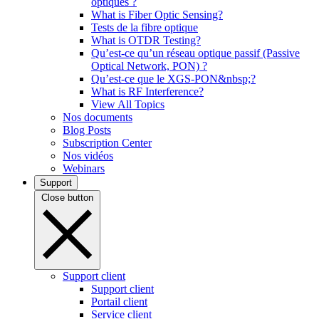
optiques ?
What is Fiber Optic Sensing?
Tests de la fibre optique
What is OTDR Testing?
Qu’est-ce qu’un réseau optique passif (Passive
Optical Network, PON) ?
Qu’est-ce que le XGS-PON&nbsp;?
What is RF Interference?
View All Topics
Nos documents
Blog Posts
Subscription Center
Nos vidéos
Webinars
Support
Close button
Support client
Support client
Portail client
Service client