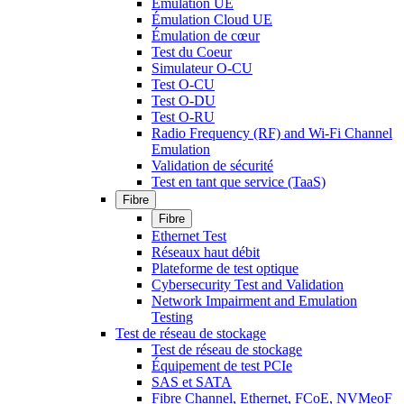
Émulation UE
Émulation Cloud UE
Émulation de cœur
Test du Coeur
Simulateur O-CU
Test O-CU
Test O-DU
Test O-RU
Radio Frequency (RF) and Wi-Fi Channel
Emulation
Validation de sécurité
Test en tant que service (TaaS)
Fibre
Fibre
Ethernet Test
Réseaux haut débit
Plateforme de test optique
Cybersecurity Test and Validation
Network Impairment and Emulation
Testing
Test de réseau de stockage
Test de réseau de stockage
Équipement de test PCIe
SAS et SATA
Fibre Channel, Ethernet, FCoE, NVMeoF