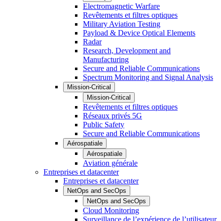
Electromagnetic Warfare
Revêtements et filtres optiques
Military Aviation Testing
Payload & Device Optical Elements
Radar
Research, Development and
Manufacturing
Secure and Reliable Communications
Spectrum Monitoring and Signal Analysis
Mission-Critical
Mission-Critical
Revêtements et filtres optiques
Réseaux privés 5G
Public Safety
Secure and Reliable Communications
Aérospatiale
Aérospatiale
Aviation générale
Entreprises et datacenter
Entreprises et datacenter
NetOps and SecOps
NetOps and SecOps
Cloud Monitoring
Surveillance de l’expérience de l’utilisateur