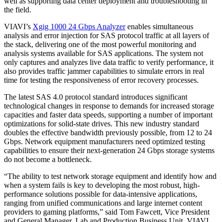
well as supporting data center deployment and troubleshooting in
the field.
VIAVI’s
Xgig 1000 24 Gbps Analyzer
enables simultaneous
analysis and error injection for SAS protocol traffic at all layers of
the stack, delivering one of the most powerful monitoring and
analysis systems available for SAS applications. The system not
only captures and analyzes live data traffic to verify performance, it
also provides traffic jammer capabilities to simulate errors in real
time for testing the responsiveness of error recovery processes.
The latest SAS 4.0 protocol standard introduces significant
technological changes in response to demands for increased storage
capacities and faster data speeds, supporting a number of important
optimizations for solid-state drives. This new industry standard
doubles the effective bandwidth previously possible, from 12 to 24
Gbps. Network equipment manufacturers need optimized testing
capabilities to ensure their next-generation 24 Gbps storage systems
do not become a bottleneck.
“The ability to test network storage equipment and identify how and
when a system fails is key to developing the most robust, high-
performance solutions possible for data-intensive applications,
ranging from unified communications and large internet content
providers to gaming platforms,” said Tom Fawcett, Vice President
and General Manager, Lab and Production Business Unit, VIAVI