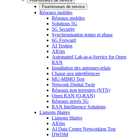
Fournisseurs de service
Fournisseurs de service
Réseaux mobiles
Réseaux mobiles
Solutions 5G
5G Security
Synchronisation temps et phase
6G Forward
AI Testing
AIOps
Automated Lab-as-a-Service for Open
RAN
Installation des antennes-relais
Chasse aux interférences
MU-MIMO Test
Network Digital Twin
Réseaux non terrestres (NTN)
Open RAN (O-RAN)
Réseaux privés 5G
RAN Intelligence Solutions
Liaisons filaires
Liaisons filaires
AIOps
AI Data Center Networking Test
DWDM