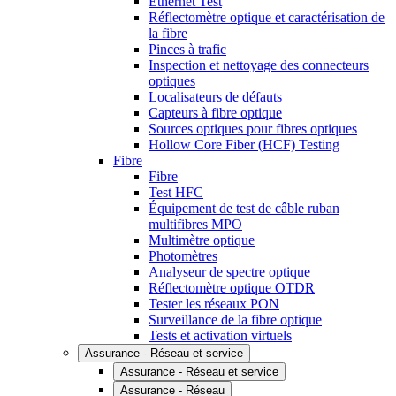
Ethernet Test
Réflectomètre optique et caractérisation de
la fibre
Pinces à trafic
Inspection et nettoyage des connecteurs
optiques
Localisateurs de défauts
Capteurs à fibre optique
Sources optiques pour fibres optiques
Hollow Core Fiber (HCF) Testing
Fibre
Fibre
Test HFC
Équipement de test de câble ruban
multifibres MPO
Multimètre optique
Photomètres
Analyseur de spectre optique
Réflectomètre optique OTDR
Tester les réseaux PON
Surveillance de la fibre optique
Tests et activation virtuels
Assurance - Réseau et service
Assurance - Réseau et service
Assurance - Réseau