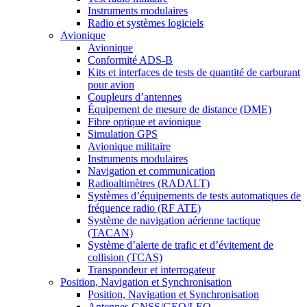
Instruments modulaires
Radio et systèmes logiciels
Avionique
Avionique
Conformité ADS-B
Kits et interfaces de tests de quantité de carburant
pour avion
Coupleurs d’antennes
Équipement de mesure de distance (DME)
Fibre optique et avionique
Simulation GPS
Avionique militaire
Instruments modulaires
Navigation et communication
Radioaltimètres (RADALT)
Systèmes d’équipements de tests automatiques de
fréquence radio (RF ATE)
Système de navigation aérienne tactique
(TACAN)
Système d’alerte de trafic et d’évitement de
collision (TCAS)
Transpondeur et interrogateur
Position, Navigation et Synchronisation
Position, Navigation et Synchronisation
Antennes GNSS/GEO/LEO