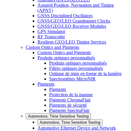
Assured Position, Navigation and Timing
(APNT)
GNSS Disciplined Oscillators
GNSS/GEO/LEO Grandmaster Clocks
GNSS/GEO/LEO Receiver Modules
GPS Simulator
RF Transcoder
Resilient GEO/LEO Timing Services
Custom Optics and Pigments
Custom Optics and Pigments
Produits optiques personnalisés
Produits optiques personnalisés
Filtres optiques personnalisés
Optique de mise en forme de la lumière
Spectromètres MicroNIR
Pigments
Pigments
Protection de la marque
Pigments ChromaFlair
Pigments de sécurité
Pigments SpectraFlair
Automotive, Time Sensitive Testing
Automotive, Time Sensitive Testing
Automotive Ethernet Device and Network