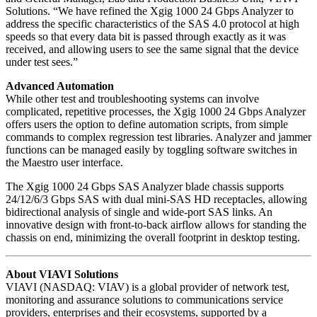
Solutions. “We have refined the Xgig 1000 24 Gbps Analyzer to
address the specific characteristics of the SAS 4.0 protocol at high
speeds so that every data bit is passed through exactly as it was
received, and allowing users to see the same signal that the device
under test sees.”
Advanced Automation
While other test and troubleshooting systems can involve
complicated, repetitive processes, the Xgig 1000 24 Gbps Analyzer
offers users the option to define automation scripts, from simple
commands to complex regression test libraries. Analyzer and jammer
functions can be managed easily by toggling software switches in
the Maestro user interface.
The Xgig 1000 24 Gbps SAS Analyzer blade chassis supports
24/12/6/3 Gbps SAS with dual mini-SAS HD receptacles, allowing
bidirectional analysis of single and wide-port SAS links. An
innovative design with front-to-back airflow allows for standing the
chassis on end, minimizing the overall footprint in desktop testing.
About VIAVI Solutions
VIAVI (NASDAQ: VIAV) is a global provider of network test,
monitoring and assurance solutions to communications service
providers, enterprises and their ecosystems, supported by a