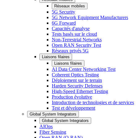
Réseaux mobiles
5G Security
5G Network Equipment Manufacturers
6G Forward
Capacités d'analyse
Tests basés sur le cloud
Non-Terrestrial Networks
Open RAN Security Test
Réseaux privés 5G
Liaisons filaires
Liaisons filaires
AI Data Center Networking Test
Coherent Optics Testing
Déploiement sur le terrain
Harden Security Defenses
High-Speed Ethernet Testing
Production évolutive
Introduction de technologies et de services
Test et développement
Global System Integrators
Global System Integrators
AIOps
Fiber Sensing
Open RAN (O-RAN)