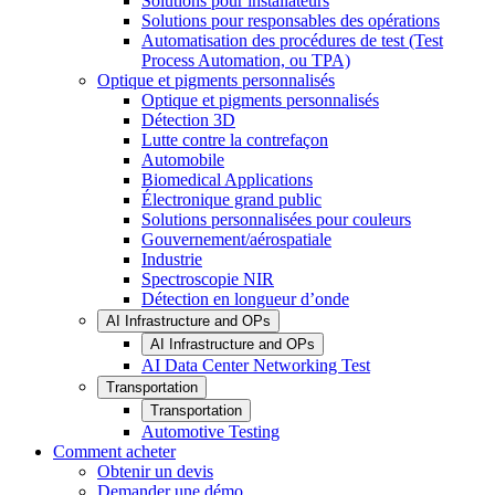
Solutions pour installateurs
Solutions pour responsables des opérations
Automatisation des procédures de test (Test
Process Automation, ou TPA)
Optique et pigments personnalisés
Optique et pigments personnalisés
Détection 3D
Lutte contre la contrefaçon
Automobile
Biomedical Applications
Électronique grand public
Solutions personnalisées pour couleurs
Gouvernement/aérospatiale
Industrie
Spectroscopie NIR
Détection en longueur d’onde
AI Infrastructure and OPs
AI Infrastructure and OPs
AI Data Center Networking Test
Transportation
Transportation
Automotive Testing
Comment acheter
Obtenir un devis
Demander une démo