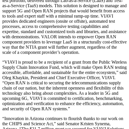
test portfolio, delivered through Lab-as-a-Service (LaaS) and Test-
as-a-Service (TaaS) models. This solution is designed to manage and
support 5G and Open RAN projects that would benefit from access
to tools and expert staff with a minimal ramp-up time. VIAVI
provides dedicated engineers (onsite or offsite), automated test
processes, access to comprehensive testing capabilities and
expertise, standard and customized tools and libraries, and assistance
with demonstrations. VALOR intends to empower Open RAN
component providers to leverage LaaS in a structurally cost-effective
way that the NTIA grant will further augment, regardless of the
scale of a component provider’s operation.
“VIAVI is proud to be a recipient of a grant from the Public Wireless
Supply Chain Innovation Fund, which will make Open RAN testing
accessible, affordable, and sustainable for the entire ecosystem,” said
Oleg Khaykin, President and Chief Executive Officer, VIAVI.
“Open RAN is critical to securing the telecommunications supply
chain of our nation, but the inherent openness and flexibility of this
technology also bring about complexities. As a leader in 5G and
upcoming 6G, VIAVI is committed to certification, benchmarking,
optimization and verification to enhance the efficiency, automation,
and security of Open RAN systems.”
“Innovation in Arizona continues to flourish thanks to our work on
the CHIPS and Science Act,” said Senator Kristen Synema,
Arizona. “The $21.7 million grant we secured for VIAVI Solutions