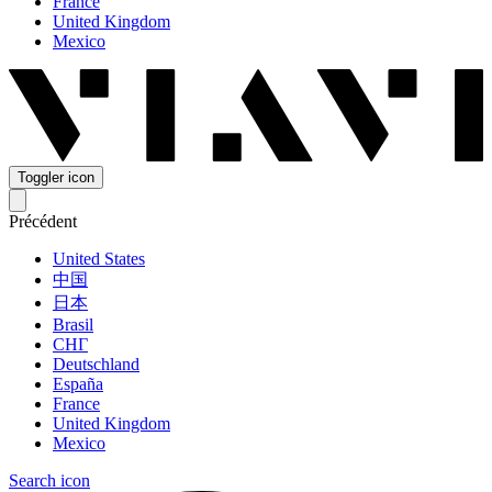
France
United Kingdom
Mexico
Toggler icon
Précédent
United States
中国
日本
Brasil
СНГ
Deutschland
España
France
United Kingdom
Mexico
Search icon