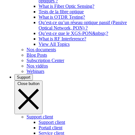
optiques ?
What is Fiber Optic Sensing?
Tests de la fibre optique
What is OTDR Testing?
Qu’est-ce qu’un réseau optique passif (Passive
Optical Network, PON) ?
Qu’est-ce que le XGS-PON&nbsp;?
What is RF Interference?
View All Topics
Nos documents
Blog Posts
Subscription Center
Nos vidéos
Webinars
Support
Close button
Support client
Support client
Portail client
Service client