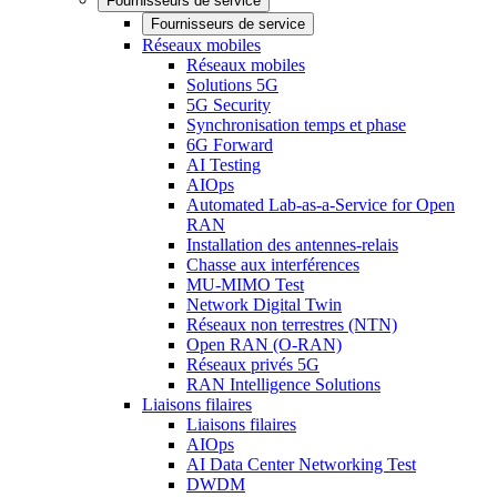
Fournisseurs de service
Fournisseurs de service
Réseaux mobiles
Réseaux mobiles
Solutions 5G
5G Security
Synchronisation temps et phase
6G Forward
AI Testing
AIOps
Automated Lab-as-a-Service for Open
RAN
Installation des antennes-relais
Chasse aux interférences
MU-MIMO Test
Network Digital Twin
Réseaux non terrestres (NTN)
Open RAN (O-RAN)
Réseaux privés 5G
RAN Intelligence Solutions
Liaisons filaires
Liaisons filaires
AIOps
AI Data Center Networking Test
DWDM