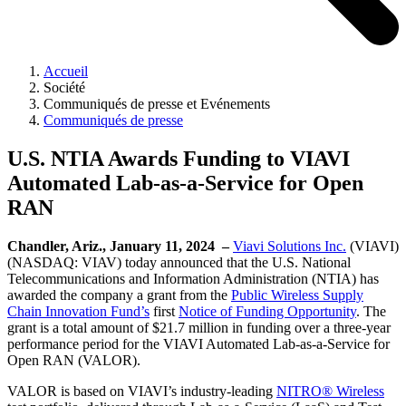
Accueil
Société
Communiqués de presse et Evénements
Communiqués de presse
U.S. NTIA Awards Funding to VIAVI
Automated Lab-as-a-Service for Open
RAN
Chandler, Ariz., January 11, 2024 –
Viavi Solutions Inc.
(VIAVI)
(NASDAQ: VIAV) today announced that the U.S. National
Telecommunications and Information Administration (NTIA) has
awarded the company a grant from the
Public Wireless Supply
Chain Innovation Fund’s
first
Notice of Funding Opportunity
. The
grant is a total amount of $21.7 million in funding over a three-year
performance period for the VIAVI Automated Lab-as-a-Service for
Open RAN (VALOR).
VALOR is based on VIAVI’s industry-leading
NITRO® Wireless