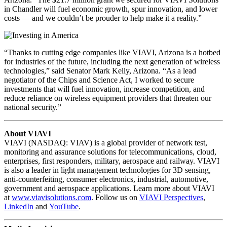
in Chandler will fuel economic growth, spur innovation, and lower
costs — and we couldn’t be prouder to help make it a reality.”
“Thanks to cutting edge companies like VIAVI, Arizona is a hotbed
for industries of the future, including the next generation of wireless
technologies,” said Senator Mark Kelly, Arizona. “As a lead
negotiator of the Chips and Science Act, I worked to secure
investments that will fuel innovation, increase competition, and
reduce reliance on wireless equipment providers that threaten our
national security.”
About VIAVI
VIAVI (NASDAQ: VIAV) is a global provider of network test,
monitoring and assurance solutions for telecommunications, cloud,
enterprises, first responders, military, aerospace and railway. VIAVI
is also a leader in light management technologies for 3D sensing,
anti-counterfeiting, consumer electronics, industrial, automotive,
government and aerospace applications. Learn more about VIAVI
at
www.viavisolutions.com
. Follow us on
VIAVI Perspectives
,
LinkedIn
and
YouTube
.