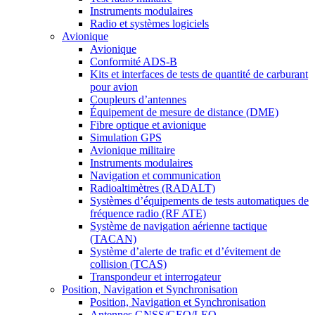
Instruments modulaires
Radio et systèmes logiciels
Avionique
Avionique
Conformité ADS-B
Kits et interfaces de tests de quantité de carburant
pour avion
Coupleurs d’antennes
Équipement de mesure de distance (DME)
Fibre optique et avionique
Simulation GPS
Avionique militaire
Instruments modulaires
Navigation et communication
Radioaltimètres (RADALT)
Systèmes d’équipements de tests automatiques de
fréquence radio (RF ATE)
Système de navigation aérienne tactique
(TACAN)
Système d’alerte de trafic et d’évitement de
collision (TCAS)
Transpondeur et interrogateur
Position, Navigation et Synchronisation
Position, Navigation et Synchronisation
Antennes GNSS/GEO/LEO