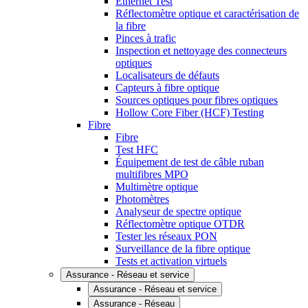
Ethernet Test
Réflectomètre optique et caractérisation de
la fibre
Pinces à trafic
Inspection et nettoyage des connecteurs
optiques
Localisateurs de défauts
Capteurs à fibre optique
Sources optiques pour fibres optiques
Hollow Core Fiber (HCF) Testing
Fibre
Fibre
Test HFC
Équipement de test de câble ruban
multifibres MPO
Multimètre optique
Photomètres
Analyseur de spectre optique
Réflectomètre optique OTDR
Tester les réseaux PON
Surveillance de la fibre optique
Tests et activation virtuels
Assurance - Réseau et service
Assurance - Réseau et service
Assurance - Réseau