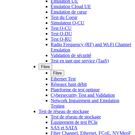
Émulation UE
Émulation Cloud UE
Émulation de cœur
Test du Coeur
Simulateur O-CU
Test O-CU
Test O-DU
Test O-RU
Radio Frequency (RF) and Wi-Fi Channel
Emulation
Validation de sécurité
Test en tant que service (TaaS)
Fibre
Fibre
Ethernet Test
Réseaux haut débit
Plateforme de test optique
Cybersecurity Test and Validation
Network Impairment and Emulation
Testing
Test de réseau de stockage
Test de réseau de stockage
Équipement de test PCIe
SAS et SATA
Fibre Channel, Ethernet, FCoE, NVMeoF