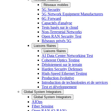
Réseaux mobiles
5G Security
5G Network Equipment Manufacturers
6G Forward
Capacités d'analyse
Tests basés sur le cloud
Non-Terrestrial Networks
Open RAN Security Test
Réseaux privés 5G
Liaisons filaires
Liaisons filaires
AI Data Center Networking Test
Coherent Optics Testing
Déploiement sur le terrain
Harden Security Defenses
High-Speed Ethernet Testing
Production évolutive
Introduction de technologies et de services
Test et développement
Global System Integrators
Global System Integrators
AIOps
Fiber Sensing
Open RAN (O-RAN)