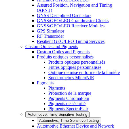
Assured Position, Navigation and Timing
(APNT)
GNSS Disciplined Oscillators
GNSS/GEO/LEO Grandmaster Clocks
GNSS/GEO/LEO Receiver Modules
GPS Simulator
RF Transcoder
Resilient GEO/LEO Timing Services
Custom Optics and Pigments
Custom Optics and Pigments
Produits optiques personnalisés
Produits optiques personnalisés
Filtres optiques personnalisés
Optique de mise en forme de la lumière
Spectromètres MicroNIR
Pigments
Pigments
Protection de la marque
Pigments ChromaFlair
Pigments de sécurité
Pigments SpectraFlair
Automotive, Time Sensitive Testing
Automotive, Time Sensitive Testing
Automotive Ethernet Device and Network