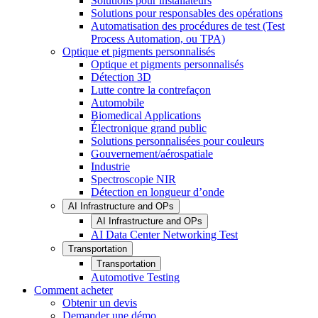
Solutions pour installateurs
Solutions pour responsables des opérations
Automatisation des procédures de test (Test
Process Automation, ou TPA)
Optique et pigments personnalisés
Optique et pigments personnalisés
Détection 3D
Lutte contre la contrefaçon
Automobile
Biomedical Applications
Électronique grand public
Solutions personnalisées pour couleurs
Gouvernement/aérospatiale
Industrie
Spectroscopie NIR
Détection en longueur d’onde
AI Infrastructure and OPs
AI Infrastructure and OPs
AI Data Center Networking Test
Transportation
Transportation
Automotive Testing
Comment acheter
Obtenir un devis
Demander une démo