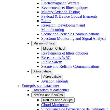
Electromagnetic Warfare
Revêtements et filtres optiques
Military Aviation Testing
Payload & Device Optical Elements
Radar
Research, Development and
Manufacturing
Secure and Reliable Communications
Spectrum Monitoring and Signal Analysis
Mission-Critical
Mission-Critical
Revêtements et filtres optiques
Réseaux privés 5G
Public Safety
Secure and Reliable Communications
Aérospatiale
Aérospatiale
Aviation générale
Entreprises et datacenter
Entreprises et datacenter
NetOps and SecOps
NetOps and SecOps
Cloud Monitoring
Surveillance de l’expérience de l’utilisateur