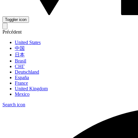
Toggler icon
Précédent
United States
中国
日本
Brasil
СНГ
Deutschland
España
France
United Kingdom
Mexico
Search icon