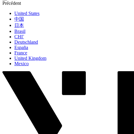
Précédent
United States
中国
日本
Brasil
СНГ
Deutschland
España
France
United Kingdom
Mexico