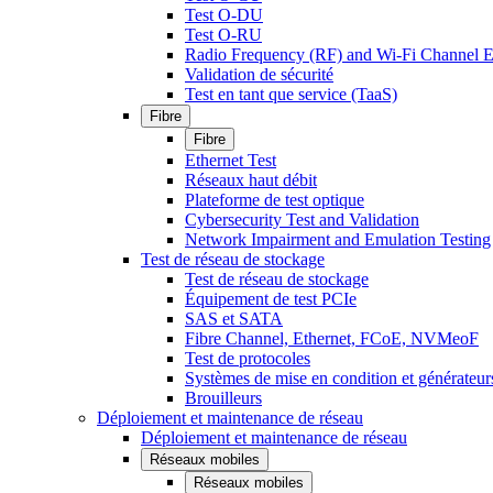
Test O-DU
Test O-RU
Radio Frequency (RF) and Wi-Fi Channel E
Validation de sécurité
Test en tant que service (TaaS)
Fibre
Fibre
Ethernet Test
Réseaux haut débit
Plateforme de test optique
Cybersecurity Test and Validation
Network Impairment and Emulation Testing
Test de réseau de stockage
Test de réseau de stockage
Équipement de test PCIe
SAS et SATA
Fibre Channel, Ethernet, FCoE, NVMeoF
Test de protocoles
Systèmes de mise en condition et générateur
Brouilleurs
Déploiement et maintenance de réseau
Déploiement et maintenance de réseau
Réseaux mobiles
Réseaux mobiles