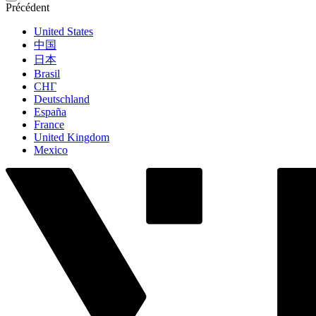
Précédent
United States
中国
日本
Brasil
СНГ
Deutschland
España
France
United Kingdom
Mexico