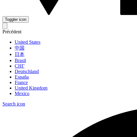
Toggler icon
Précédent
United States
中国
日本
Brasil
СНГ
Deutschland
España
France
United Kingdom
Mexico
Search icon