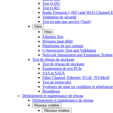
Test O-DU
Test O-RU
Radio Frequency (RF) and Wi-Fi Channel E
Validation de sécurité
Test en tant que service (TaaS)
Fibre
Fibre
Ethernet Test
Réseaux haut débit
Plateforme de test optique
Cybersecurity Test and Validation
Network Impairment and Emulation Testing
Test de réseau de stockage
Test de réseau de stockage
Équipement de test PCIe
SAS et SATA
Fibre Channel, Ethernet, FCoE, NVMeoF
Test de protocoles
Systèmes de mise en condition et générateur
Brouilleurs
Déploiement et maintenance de réseau
Déploiement et maintenance de réseau
Réseaux mobiles
Réseaux mobiles