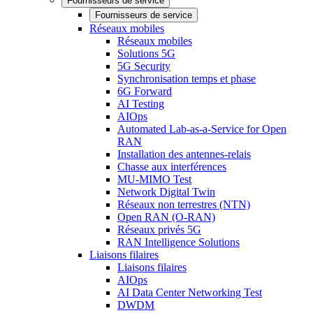
Fournisseurs de service
Fournisseurs de service
Réseaux mobiles
Réseaux mobiles
Solutions 5G
5G Security
Synchronisation temps et phase
6G Forward
AI Testing
AIOps
Automated Lab-as-a-Service for Open
RAN
Installation des antennes-relais
Chasse aux interférences
MU-MIMO Test
Network Digital Twin
Réseaux non terrestres (NTN)
Open RAN (O-RAN)
Réseaux privés 5G
RAN Intelligence Solutions
Liaisons filaires
Liaisons filaires
AIOps
AI Data Center Networking Test
DWDM