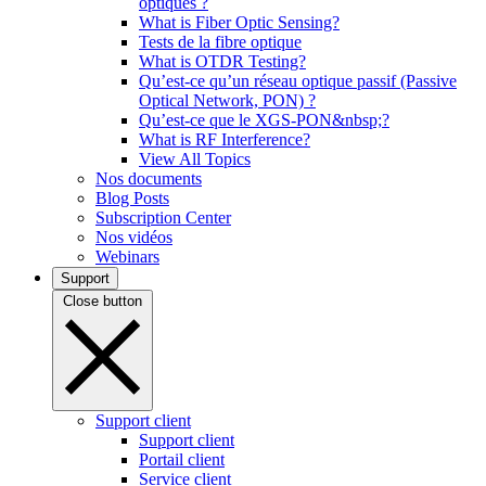
optiques ?
What is Fiber Optic Sensing?
Tests de la fibre optique
What is OTDR Testing?
Qu’est-ce qu’un réseau optique passif (Passive
Optical Network, PON) ?
Qu’est-ce que le XGS-PON&nbsp;?
What is RF Interference?
View All Topics
Nos documents
Blog Posts
Subscription Center
Nos vidéos
Webinars
Support
Close button
Support client
Support client
Portail client
Service client