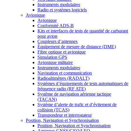
Instruments modulaires
Radio et systèmes logiciels
Avionique
Avionique
Conformité ADS-B
Kits et interfaces de tests de quantité de carburant
pour avion
Coupleurs d’antennes
Équipement de mesure de distance (DME)
Fibre optique et avionique
Simulation GPS
Avionique militaire
Instruments modulaires
Navigation et communication
Radioaltimètres (RADALT)
Systèmes d’équipements de tests automatiques de
fréquence radio (RF ATE)
Système de navigation aérienne tactique
(TACAN)
Système d’alerte de trafic et d’évitement de
collision (TCAS)
Transpondeur et interrogateur
Position, Navigation et Synchronisation
Position, Navigation et Synchronisation
Antennes GNSS/GEO/LEO