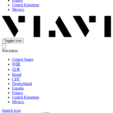
France
United Kingdom
Mexico
Toggler icon
Précédent
United States
中国
日本
Brasil
СНГ
Deutschland
España
France
United Kingdom
Mexico
Search icon