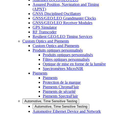
Assured Position, Navigation and Timing
(APNT)
GNSS Disciplined Oscillators
GNSS/GEO/LEO Grandmaster Clocks
GNSS/GEO/LEO Receiver Modules
GPS Simulator
RF Transcoder
Resilient GEO/LEO Timing Services
Custom Optics and Pigments
Custom Optics and Pigments
Produits optiques personnalisés
Produits optiques personnalisés
Filtres optiques personnalisés
Optique de mise en forme de la lumière
Spectromètres MicroNIR
Pigments
Pigments
Protection de la marque
Pigments ChromaFlair
Pigments de sécurité
Pigments SpectraFlair
Automotive, Time Sensitive Testing
Automotive, Time Sensitive Testing
Automotive Ethernet Device and Network