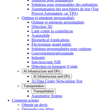
Solutions pour installateurs
Solutions pour responsables des opérations
Automatisation des procédures de test (Test
Process Automation, ou TPA)
Optique et pigments personnalisés
Optique et pigments personnalisés
Détection 3D
Lutte contre la contrefaçon
Automobile
Biomedical Applications
Électronique grand public
Solutions personnalisées pour couleurs
Gouvernement/aérospatiale
Industrie
Spectroscopie NIR
Détection en longueur d’onde
AI Infrastructure and OPs
AI Infrastructure and OPs
AI Data Center Networking Test
Transportation
Transportation
Automotive Testing
Comment acheter
Obtenir un devis
Demander une démo