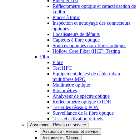
Ethernet Test
Réflectomètre optique et caractérisation de
la fibre
Pinces à trafic
Inspection et nettoyage des connecteurs
optiques
Localisateurs de défauts
Capteurs à fibre optique
Sources optiques pour fibres optiques
Hollow Core Fiber (HCF) Testing
Fibre
Fibre
Test HFC
Équipement de test de câble ruban
multifibres MPO
Multimètre optique
Photomètres
Analyseur de spectre optique
Réflectomètre optique OTDR
Tester les réseaux PON
Surveillance de la fibre optique
Tests et activation virtuels
Assurance - Réseau et service
Assurance - Réseau et service
Assurance - Réseau