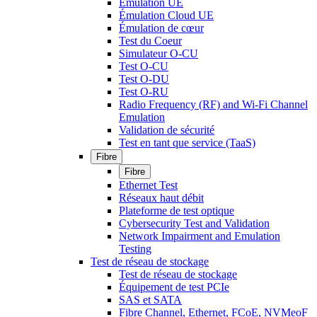
Émulation UE
Émulation Cloud UE
Émulation de cœur
Test du Coeur
Simulateur O-CU
Test O-CU
Test O-DU
Test O-RU
Radio Frequency (RF) and Wi-Fi Channel
Emulation
Validation de sécurité
Test en tant que service (TaaS)
Fibre
Fibre
Ethernet Test
Réseaux haut débit
Plateforme de test optique
Cybersecurity Test and Validation
Network Impairment and Emulation
Testing
Test de réseau de stockage
Test de réseau de stockage
Équipement de test PCIe
SAS et SATA
Fibre Channel, Ethernet, FCoE, NVMeoF