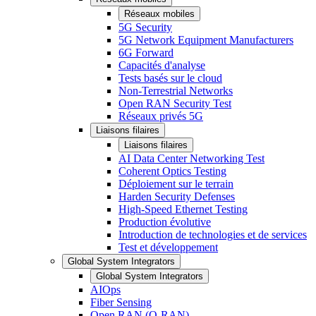
Réseaux mobiles
5G Security
5G Network Equipment Manufacturers
6G Forward
Capacités d'analyse
Tests basés sur le cloud
Non-Terrestrial Networks
Open RAN Security Test
Réseaux privés 5G
Liaisons filaires
Liaisons filaires
AI Data Center Networking Test
Coherent Optics Testing
Déploiement sur le terrain
Harden Security Defenses
High-Speed Ethernet Testing
Production évolutive
Introduction de technologies et de services
Test et développement
Global System Integrators
Global System Integrators
AIOps
Fiber Sensing
Open RAN (O-RAN)