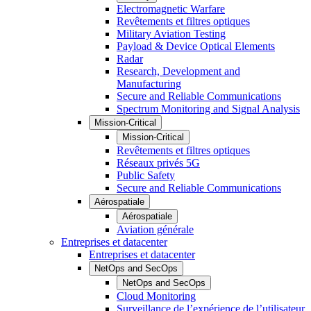
Electromagnetic Warfare
Revêtements et filtres optiques
Military Aviation Testing
Payload & Device Optical Elements
Radar
Research, Development and
Manufacturing
Secure and Reliable Communications
Spectrum Monitoring and Signal Analysis
Mission-Critical
Mission-Critical
Revêtements et filtres optiques
Réseaux privés 5G
Public Safety
Secure and Reliable Communications
Aérospatiale
Aérospatiale
Aviation générale
Entreprises et datacenter
Entreprises et datacenter
NetOps and SecOps
NetOps and SecOps
Cloud Monitoring
Surveillance de l’expérience de l’utilisateur