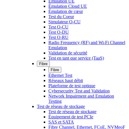
Émulation UE
Émulation Cloud UE
Émulation de cœur
Test du Coeur
Simulateur O-CU
Test O-CU
Test O-DU
Test O-RU
Radio Frequency (RF) and Wi-Fi Channel
Emulation
Validation de sécurité
Test en tant que service (TaaS)
Fibre
Fibre
Ethernet Test
Réseaux haut débit
Plateforme de test optique
Cybersecurity Test and Validation
Network Impairment and Emulation
Testing
Test de réseau de stockage
Test de réseau de stockage
Équipement de test PCIe
SAS et SATA
Fibre Channel, Ethernet, FCoE, NVMeoF