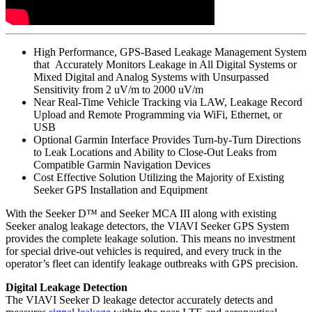
High Performance, GPS-Based Leakage Management System
that Accurately Monitors Leakage in All Digital Systems or
Mixed Digital and Analog Systems with Unsurpassed
Sensitivity from 2 uV/m to 2000 uV/m
Near Real-Time Vehicle Tracking via LAW, Leakage Record
Upload and Remote Programming via WiFi, Ethernet, or
USB
Optional Garmin Interface Provides Turn-by-Turn Directions
to Leak Locations and Ability to Close-Out Leaks from
Compatible Garmin Navigation Devices
Cost Effective Solution Utilizing the Majority of Existing
Seeker GPS Installation and Equipment
With the Seeker D™ and Seeker MCA III along with existing
Seeker analog leakage detectors, the VIAVI Seeker GPS System
provides the complete leakage solution. This means no investment
for special drive-out vehicles is required, and every truck in the
operator’s fleet can identify leakage outbreaks with GPS precision.
Digital Leakage Detection
The VIAVI Seeker D leakage detector accurately detects and