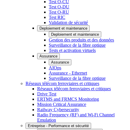
Test O-CU
Test O-DU
Test O-RU
Test RIC
Validation de sécurité
Deploiement et maintenance
Deploiement et maintenance
Gestion des produits et des données
Surveillance de la fibre optique
Tests et activation virtuels
Assurance
Assurance
AIOps
Assurance - Ethernet
Surveillance de la fibre optique
Réseaux télécom ferroviaires et critiques
Réseaux télécom ferroviaires et critiques
Drive Test
ERTMS and FRMCS Monitoring
Mission Critical Assurance
Railway Cybersecurity
Radio Frequency (RF) and Wi-Fi Channel
Emulation
Entreprise - Performance et sécurité