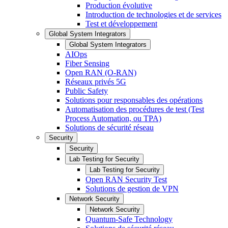
Production évolutive
Introduction de technologies et de services
Test et développement
Global System Integrators
Global System Integrators
AIOps
Fiber Sensing
Open RAN (O-RAN)
Réseaux privés 5G
Public Safety
Solutions pour responsables des opérations
Automatisation des procédures de test (Test
Process Automation, ou TPA)
Solutions de sécurité réseau
Security
Security
Lab Testing for Security
Lab Testing for Security
Open RAN Security Test
Solutions de gestion de VPN
Network Security
Network Security
Quantum-Safe Technology