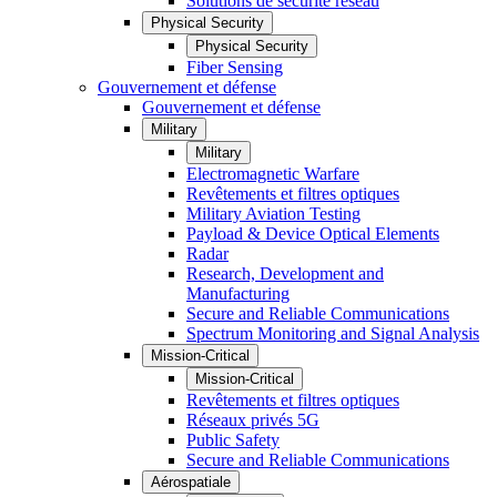
Solutions de sécurité réseau
Physical Security
Physical Security
Fiber Sensing
Gouvernement et défense
Gouvernement et défense
Military
Military
Electromagnetic Warfare
Revêtements et filtres optiques
Military Aviation Testing
Payload & Device Optical Elements
Radar
Research, Development and
Manufacturing
Secure and Reliable Communications
Spectrum Monitoring and Signal Analysis
Mission-Critical
Mission-Critical
Revêtements et filtres optiques
Réseaux privés 5G
Public Safety
Secure and Reliable Communications
Aérospatiale