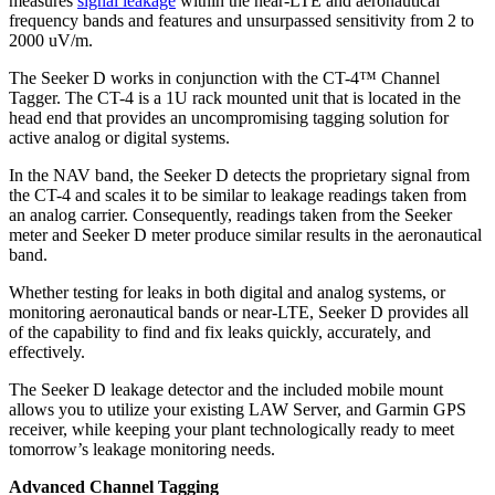
measures
signal leakage
within the near-LTE and aeronautical
frequency bands and features and unsurpassed sensitivity from 2 to
2000 uV/m.
The Seeker D works in conjunction with the CT-4™ Channel
Tagger. The CT-4 is a 1U rack mounted unit that is located in the
head end that provides an uncompromising tagging solution for
active analog or digital systems.
In the NAV band, the Seeker D detects the proprietary signal from
the CT-4 and scales it to be similar to leakage readings taken from
an analog carrier. Consequently, readings taken from the Seeker
meter and Seeker D meter produce similar results in the aeronautical
band.
Whether testing for leaks in both digital and analog systems, or
monitoring aeronautical bands or near-LTE, Seeker D provides all
of the capability to find and fix leaks quickly, accurately, and
effectively.
The Seeker D leakage detector and the included mobile mount
allows you to utilize your existing LAW Server, and Garmin GPS
receiver, while keeping your plant technologically ready to meet
tomorrow’s leakage monitoring needs.
Advanced Channel Tagging