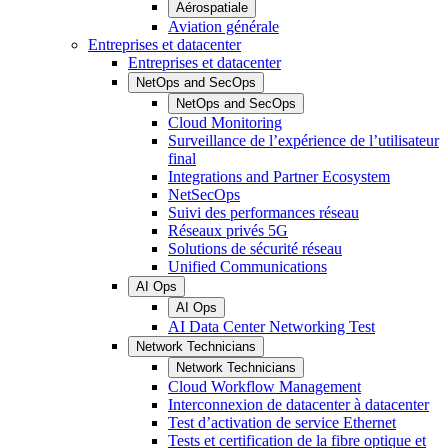
Aérospatiale
Aviation générale
Entreprises et datacenter
Entreprises et datacenter
NetOps and SecOps
NetOps and SecOps
Cloud Monitoring
Surveillance de l’expérience de l’utilisateur
final
Integrations and Partner Ecosystem
NetSecOps
Suivi des performances réseau
Réseaux privés 5G
Solutions de sécurité réseau
Unified Communications
AI Ops
AI Ops
AI Data Center Networking Test
Network Technicians
Network Technicians
Cloud Workflow Management
Interconnexion de datacenter à datacenter
Test d’activation de service Ethernet
Tests et certification de la fibre optique et