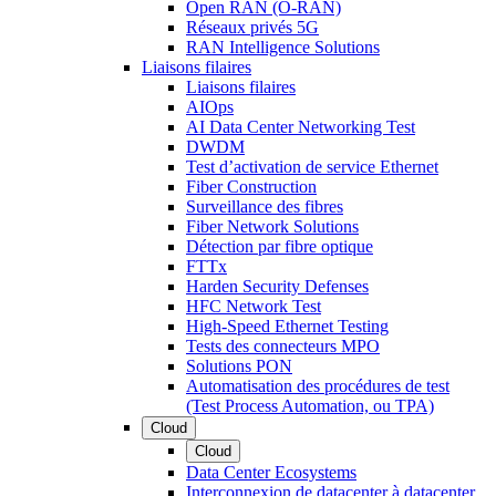
Open RAN (O-RAN)
Réseaux privés 5G
RAN Intelligence Solutions
Liaisons filaires
Liaisons filaires
AIOps
AI Data Center Networking Test
DWDM
Test d’activation de service Ethernet
Fiber Construction
Surveillance des fibres
Fiber Network Solutions
Détection par fibre optique
FTTx
Harden Security Defenses
HFC Network Test
High-Speed Ethernet Testing
Tests des connecteurs MPO
Solutions PON
Automatisation des procédures de test
(Test Process Automation, ou TPA)
Cloud
Cloud
Data Center Ecosystems
Interconnexion de datacenter à datacenter