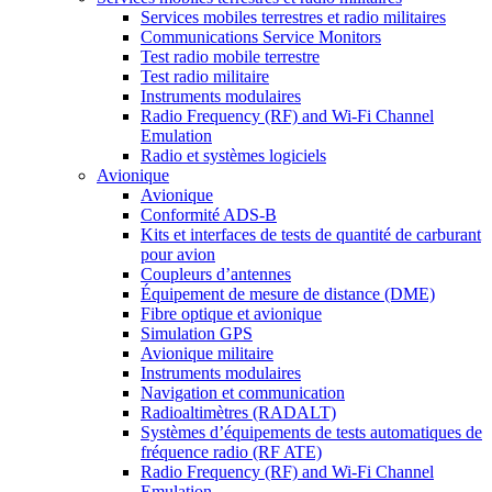
Services mobiles terrestres et radio militaires
Communications Service Monitors
Test radio mobile terrestre
Test radio militaire
Instruments modulaires
Radio Frequency (RF) and Wi-Fi Channel
Emulation
Radio et systèmes logiciels
Avionique
Avionique
Conformité ADS-B
Kits et interfaces de tests de quantité de carburant
pour avion
Coupleurs d’antennes
Équipement de mesure de distance (DME)
Fibre optique et avionique
Simulation GPS
Avionique militaire
Instruments modulaires
Navigation et communication
Radioaltimètres (RADALT)
Systèmes d’équipements de tests automatiques de
fréquence radio (RF ATE)
Radio Frequency (RF) and Wi-Fi Channel
Emulation