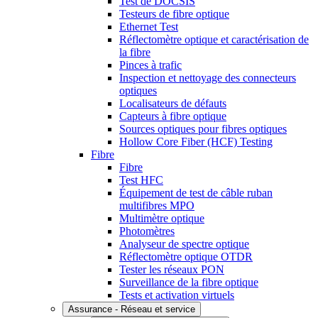
Test de DOCSIS
Testeurs de fibre optique
Ethernet Test
Réflectomètre optique et caractérisation de
la fibre
Pinces à trafic
Inspection et nettoyage des connecteurs
optiques
Localisateurs de défauts
Capteurs à fibre optique
Sources optiques pour fibres optiques
Hollow Core Fiber (HCF) Testing
Fibre
Fibre
Test HFC
Équipement de test de câble ruban
multifibres MPO
Multimètre optique
Photomètres
Analyseur de spectre optique
Réflectomètre optique OTDR
Tester les réseaux PON
Surveillance de la fibre optique
Tests et activation virtuels
Assurance - Réseau et service