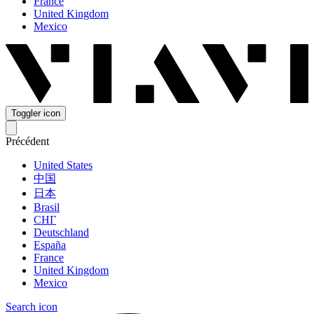
France
United Kingdom
Mexico
Toggler icon
Précédent
United States
中国
日本
Brasil
СНГ
Deutschland
España
France
United Kingdom
Mexico
Search icon