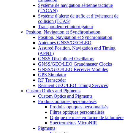
Système de navigation aérienne tactique
(TACAN)
Système d’alerte de trafic et d’évitement de
collision (TCAS)
Transpondeur et interrogateur
Position, Navigation et Synchronisation
Position, Navigation et Synchronisation
Antennes GNSS/GEO/LEO
Assured Position, Navigation and Timing
(APNT)
GNSS Disciplined Oscillators
GNSS/GEO/LEO Grandmaster Clocks
GNSS/GEO/LEO Receiver Modules
GPS Simulator
RF Transcoder
Resilient GEO/LEO Timing Services
Custom Optics and Pigments
Custom Optics and Pigments
Produits optiques personnalisés
Produits optiques personnalisés
Filtres optiques personnalisés
Optique de mise en forme de la lumière
Spectromètres MicroNIR
Pigments