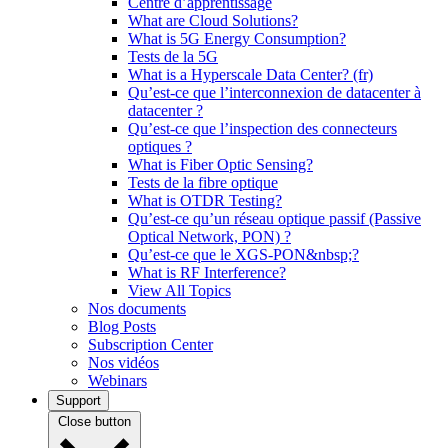
Centre d’apprentissage
What are Cloud Solutions?
What is 5G Energy Consumption?
Tests de la 5G
What is a Hyperscale Data Center? (fr)
Qu’est-ce que l’interconnexion de datacenter à
datacenter ?
Qu’est-ce que l’inspection des connecteurs
optiques ?
What is Fiber Optic Sensing?
Tests de la fibre optique
What is OTDR Testing?
Qu’est-ce qu’un réseau optique passif (Passive
Optical Network, PON) ?
Qu’est-ce que le XGS-PON&nbsp;?
What is RF Interference?
View All Topics
Nos documents
Blog Posts
Subscription Center
Nos vidéos
Webinars
Support
Close button