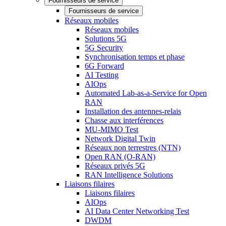
Fournisseurs de service
Fournisseurs de service
Réseaux mobiles
Réseaux mobiles
Solutions 5G
5G Security
Synchronisation temps et phase
6G Forward
AI Testing
AIOps
Automated Lab-as-a-Service for Open
RAN
Installation des antennes-relais
Chasse aux interférences
MU-MIMO Test
Network Digital Twin
Réseaux non terrestres (NTN)
Open RAN (O-RAN)
Réseaux privés 5G
RAN Intelligence Solutions
Liaisons filaires
Liaisons filaires
AIOps
AI Data Center Networking Test
DWDM