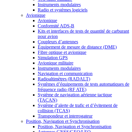
Instruments modulaires
Radio et systèmes logiciels
Avionique
Avionique
Conformité ADS-B
Kits et interfaces de tests de quantité de carburant
pour avion
Coupleurs d’antennes
Équipement de mesure de distance (DME)
Fibre optique et avionique
Simulation GPS
Avionique militaire
Instruments modulaires
Navigation et communication
Radioaltimètres (RADALT)
Systèmes d’équipements de tests automatiques de
fréquence radio (RF ATE)
Système de navigation aérienne tactique
(TACAN)
Système d’alerte de trafic et d’évitement de
collision (TCAS)
Transpondeur et interrogateur
Position, Navigation et Synchronisation
Position, Navigation et Synchronisation
Antennes GNSS/GEO/LEO