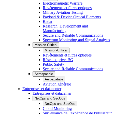
Electromagnetic Warfare
Revêtements et filtres optiques
Military Aviation Testing
Payload & Device Optical Elements
Radar
Research, Development and
Manufacturing
Secure and Reliable Communications
Spectrum Monitoring and Signal Analysis
Mission-Critical
Mission-Critical
Revêtements et filtres optiques
Réseaux privés 5G
Public Safety
Secure and Reliable Communications
Aérospatiale
Aérospatiale
Aviation générale
Entreprises et datacenter
Entreprises et datacenter
NetOps and SecOps
NetOps and SecOps
Cloud Monitoring
Surveillance de l’expérience de l’utilisateur