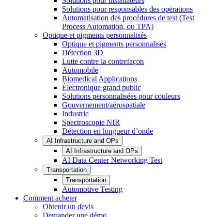
Solutions pour installateurs
Solutions pour responsables des opérations
Automatisation des procédures de test (Test
Process Automation, ou TPA)
Optique et pigments personnalisés
Optique et pigments personnalisés
Détection 3D
Lutte contre la contrefaçon
Automobile
Biomedical Applications
Électronique grand public
Solutions personnalisées pour couleurs
Gouvernement/aérospatiale
Industrie
Spectroscopie NIR
Détection en longueur d’onde
AI Infrastructure and OPs
AI Infrastructure and OPs
AI Data Center Networking Test
Transportation
Transportation
Automotive Testing
Comment acheter
Obtenir un devis
Demander une démo