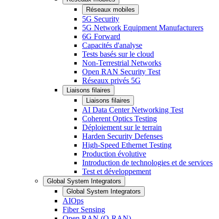
Réseaux mobiles
5G Security
5G Network Equipment Manufacturers
6G Forward
Capacités d'analyse
Tests basés sur le cloud
Non-Terrestrial Networks
Open RAN Security Test
Réseaux privés 5G
Liaisons filaires
Liaisons filaires
AI Data Center Networking Test
Coherent Optics Testing
Déploiement sur le terrain
Harden Security Defenses
High-Speed Ethernet Testing
Production évolutive
Introduction de technologies et de services
Test et développement
Global System Integrators
Global System Integrators
AIOps
Fiber Sensing
Open RAN (O-RAN)