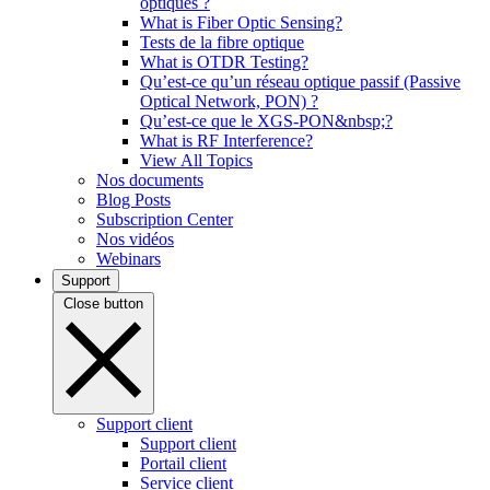
optiques ?
What is Fiber Optic Sensing?
Tests de la fibre optique
What is OTDR Testing?
Qu’est-ce qu’un réseau optique passif (Passive
Optical Network, PON) ?
Qu’est-ce que le XGS-PON&nbsp;?
What is RF Interference?
View All Topics
Nos documents
Blog Posts
Subscription Center
Nos vidéos
Webinars
Support
Close button
Support client
Support client
Portail client
Service client