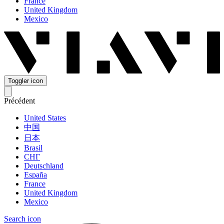
France
United Kingdom
Mexico
Toggler icon
Précédent
United States
中国
日本
Brasil
СНГ
Deutschland
España
France
United Kingdom
Mexico
Search icon