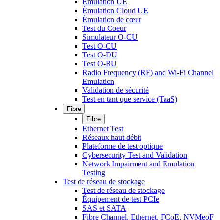
Émulation UE
Émulation Cloud UE
Émulation de cœur
Test du Coeur
Simulateur O-CU
Test O-CU
Test O-DU
Test O-RU
Radio Frequency (RF) and Wi-Fi Channel
Emulation
Validation de sécurité
Test en tant que service (TaaS)
Fibre
Fibre
Ethernet Test
Réseaux haut débit
Plateforme de test optique
Cybersecurity Test and Validation
Network Impairment and Emulation
Testing
Test de réseau de stockage
Test de réseau de stockage
Équipement de test PCIe
SAS et SATA
Fibre Channel, Ethernet, FCoE, NVMeoF