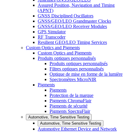
Assured Position, Navigation and Timing
(APNT)
GNSS Disciplined Oscillators
GNSS/GEO/LEO Grandmaster Clocks
GNSS/GEO/LEO Receiver Modules
GPS Simulator
RF Transcoder
Resilient GEO/LEO Timing Services
Custom Optics and Pigments
Custom Optics and Pigments
Produits optiques personnalisés
Produits optiques personnalisés
Filtres optiques personnalisés
Optique de mise en forme de la lumière
Spectromètres MicroNIR
Pigments
Pigments
Protection de la marque
Pigments ChromaFlair
Pigments de sécurité
Pigments SpectraFlair
Automotive, Time Sensitive Testing
Automotive, Time Sensitive Testing
Automotive Ethernet Device and Network