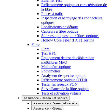
Ethernet Test
Réflectomètre optique et caractérisation de
la fibre
Pinces à trafic
Inspection et nettoyage des connecteurs
optiques
Localisateurs de défauts
Capteurs à fibre optique
Sources optiques pour fibres optiques
Hollow Core Fiber (HCF) Testing
Fibre
Fibre
Test HFC
Équipement de test de câble ruban
multifibres MPO
Multimètre optique
Photomètres
Analyseur de spectre optique
Réflectomètre optique OTDR
Tester les réseaux PON
Surveillance de la fibre optique
Tests et activation virtuels
Assurance - Réseau et service
Assurance - Réseau et service
Assurance - Réseau