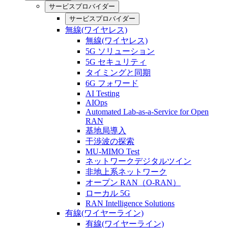
サービスプロバイダー
サービスプロバイダー
無線(ワイヤレス)
無線(ワイヤレス)
5G ソリューション
5G セキュリティ
タイミングと同期
6G フォワード
AI Testing
AIOps
Automated Lab-as-a-Service for Open
RAN
基地局導入
干渉波の探索
MU-MIMO Test
ネットワークデジタルツイン
非地上系ネットワーク
オープン RAN（O-RAN）
ローカル 5G
RAN Intelligence Solutions
有線(ワイヤーライン)
有線(ワイヤーライン)