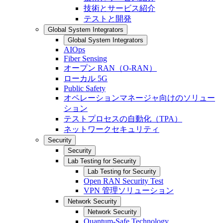
技術とサービス紹介
テストと開発
Global System Integrators
Global System Integrators
AIOps
Fiber Sensing
オープン RAN（O-RAN）
ローカル 5G
Public Safety
オペレーションマネージャ向けのソリュー
ション
テストプロセスの自動化（TPA）
ネットワークセキュリティ
Security
Security
Lab Testing for Security
Lab Testing for Security
Open RAN Security Test
VPN 管理ソリューション
Network Security
Network Security
Quantum-Safe Technology