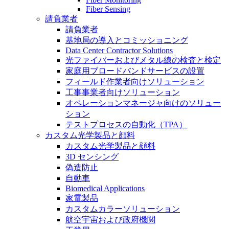
Fiber Sensing
請負業者
請負業者
基地局の導入とコミッショニング
Data Center Contractor Solutions
光ファイバーおよびメタル線の検査と検定
家庭用ブロードバンドサービスの設置
フィールド作業者向けソリューション
工事事業者向けソリューション
オペレーションマネージャ向けのソリュー
ション
テストプロセスの自動化（TPA）
カスタム光学製品と顔料
カスタム光学製品と顔料
3D センシング
偽造防止
自動車
Biomedical Applications
家電製品
カスタムカラーソリューション
航空宇宙および政府機関