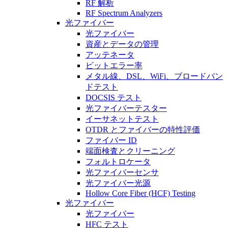
RF 解析
RF Spectrum Analyzers
光ファイバー
光ファイバー
資産とデータの管理
アッテネータ
ビットエラー率
メタル線、DSL、WiFi、ブロードバン
ドテスト
DOCSIS テスト
光ファイバーテスター
イーサネットテスト
OTDR とファイバーの特性評価
ファイバー ID
端面検査とクリーニング
フォルトロケータ
光ファイバーセンサ
光ファイバー光源
Hollow Core Fiber (HCF) Testing
光ファイバー
光ファイバー
HFC テスト