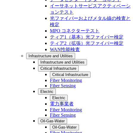
イーサネットサービスアクティベーシ
ョンテスト
光ファイバーおよびメタル線の検査と
検定
MPO コネクターテスト
ティア1（基本）光ファイバー検定
ティア2（拡張）光ファイバー検定
WAN性能検査
Infrastructure and Utilities
Infrastructure and Utilities
Critical Infrastructure
Critical Infrastructure
Fiber Monitoring
Fiber Sensing
Electric
Electric
電力事業者
Fiber Monitoring
Fiber Sensing
Oil-Gas-Water
Oil-Gas-Water
Fiber Monitoring