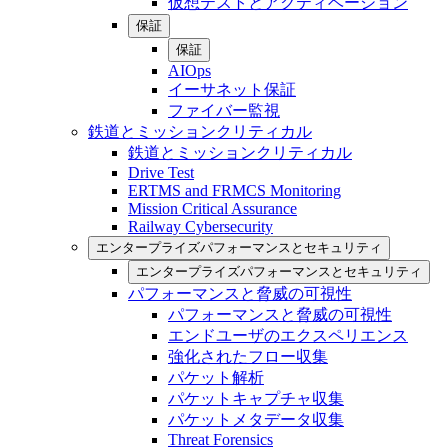
仮想テストとアクティベーション
保証
保証
AIOps
イーサネット保証
ファイバー監視
鉄道とミッションクリティカル
鉄道とミッションクリティカル
Drive Test
ERTMS and FRMCS Monitoring
Mission Critical Assurance
Railway Cybersecurity
エンタープライズパフォーマンスとセキュリティ
エンタープライズパフォーマンスとセキュリティ
パフォーマンスと脅威の可視性
パフォーマンスと脅威の可視性
エンドユーザのエクスペリエンス
強化されたフロー収集
パケット解析
パケットキャプチャ収集
パケットメタデータ収集
Threat Forensics