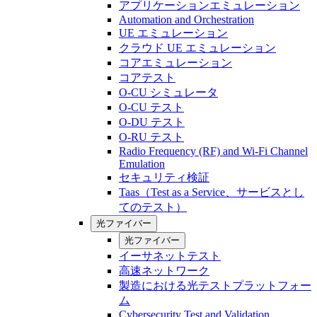
アプリケーションエミュレーション
Automation and Orchestration
UE エミュレーション
クラウド UE エミュレーション
コアエミュレーション
コアテスト
O-CU シミュレータ
O-CU テスト
O-DU テスト
O-RU テスト
Radio Frequency (RF) and Wi-Fi Channel
Emulation
セキュリティ検証
Taas（Test as a Service、サービスとし
てのテスト）
光ファイバー
光ファイバー
イーサネットテスト
高速ネットワーク
製造における光テストプラットフォー
ム
Cybersecurity Test and Validation