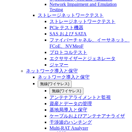
Network Impairment and Emulation
Testing
ストレージネットワークテスト
ストレージネットワークテスト
PCle テスト機器
SAS および SATA
ファイバーチャネル、イーサネット、
FCoE、NVMeoF
プロトコルテスト
エクササイザーとジェネレータ
ジャマー
ネットワーク導入と保守
ネットワーク導入と保守
無線(ワイヤレス)
無線(ワイヤレス)
アンテナアライメントと監視
資産とデータの管理
基地局導入と保守
ケーブルおよびアンテナアナライザ
干渉波のハンチング
Multi-RAT Analyzer