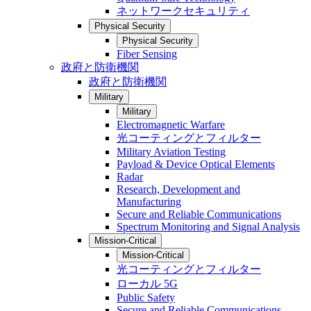
ネットワークセキュリティ
Physical Security
Physical Security
Fiber Sensing
政府と防衛機関
政府と防衛機関
Military
Military
Electromagnetic Warfare
光コーティングとフィルター
Military Aviation Testing
Payload & Device Optical Elements
Radar
Research, Development and
Manufacturing
Secure and Reliable Communications
Spectrum Monitoring and Signal Analysis
Mission-Critical
Mission-Critical
光コーティングとフィルター
ローカル 5G
Public Safety
Secure and Reliable Communications