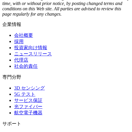
time, with or without prior notice, by posting changed terms and
conditions on this Web site. All parties are advised to review this
page regularly for any changes.
企業情報
会社概要
採用
投資家向け情報
ニュースリリース
代理店
社会的責任
専門分野
3D センシング
5G テスト
サービス保証
光ファイバー
航空電子機器
サポート