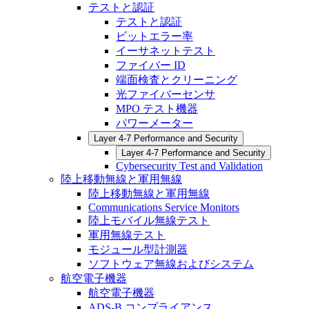
テストと認証
テストと認証
ビットエラー率
イーサネットテスト
ファイバー ID
端面検査とクリーニング
光ファイバーセンサ
MPO テスト機器
パワーメーター
Layer 4-7 Performance and Security
Layer 4-7 Performance and Security
Cybersecurity Test and Validation
陸上移動無線と軍用無線
陸上移動無線と軍用無線
Communications Service Monitors
陸上モバイル無線テスト
軍用無線テスト
モジュール型計測器
ソフトウェア無線およびシステム
航空電子機器
航空電子機器
ADS-B コンプライアンス