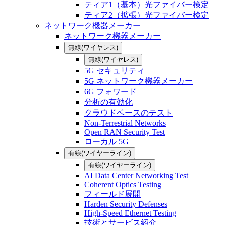
ティア1（基本）光ファイバー検定
ティア2（拡張）光ファイバー検定
ネットワーク機器メーカー
ネットワーク機器メーカー
無線(ワイヤレス)
無線(ワイヤレス)
5G セキュリティ
5G ネットワーク機器メーカー
6G フォワード
分析の有効化
クラウドベースのテスト
Non-Terrestrial Networks
Open RAN Security Test
ローカル 5G
有線(ワイヤーライン)
有線(ワイヤーライン)
AI Data Center Networking Test
Coherent Optics Testing
フィールド展開
Harden Security Defenses
High-Speed Ethernet Testing
技術とサービス紹介