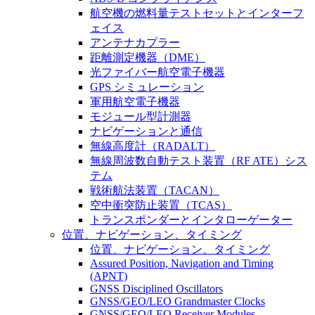
航空機の燃料量テストセットとインターフ
ェイス
アンテナカプラー
距離測定機器（DME）
光ファイバー航空電子機器
GPS シミュレーション
軍用航空電子機器
モジュール型計測器
ナビゲーションと通信
無線高度計（RADALT）
無線周波数自動テスト装置（RF ATE）シス
テム
戦術航法装置（TACAN）
空中衝突防止装置（TCAS）
トランスポンダーとインタローゲーター
位置、ナビゲーション、タイミング
位置、ナビゲーション、タイミング
Assured Position, Navigation and Timing
(APNT)
GNSS Disciplined Oscillators
GNSS/GEO/LEO Grandmaster Clocks
GNSS/GEO/LEO Receiver Modules