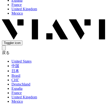
España
France
United Kingdom
Mexico
Toggler icon
戻る
United States
中国
日本
Brasil
СНГ
Deutschland
España
France
United Kingdom
Mexico