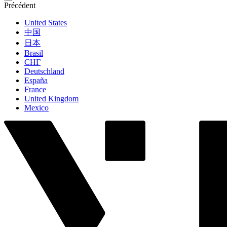
Précédent
United States
中国
日本
Brasil
СНГ
Deutschland
España
France
United Kingdom
Mexico