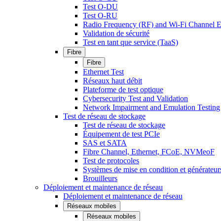
Test O-DU
Test O-RU
Radio Frequency (RF) and Wi-Fi Channel E
Validation de sécurité
Test en tant que service (TaaS)
Fibre
Fibre
Ethernet Test
Réseaux haut débit
Plateforme de test optique
Cybersecurity Test and Validation
Network Impairment and Emulation Testing
Test de réseau de stockage
Test de réseau de stockage
Équipement de test PCIe
SAS et SATA
Fibre Channel, Ethernet, FCoE, NVMeoF
Test de protocoles
Systèmes de mise en condition et générateur
Brouilleurs
Déploiement et maintenance de réseau
Déploiement et maintenance de réseau
Réseaux mobiles
Réseaux mobiles