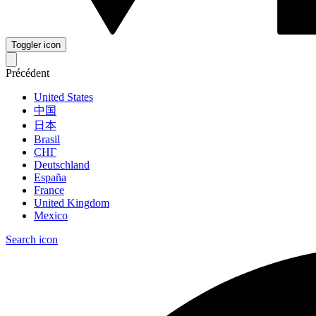
Toggler icon
Précédent
United States
中国
日本
Brasil
СНГ
Deutschland
España
France
United Kingdom
Mexico
Search icon