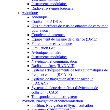
Instruments modulaires
Radio et systèmes logiciels
Avionique
Avionique
Conformité ADS-B
Kits et interfaces de tests de quantité de carburant
pour avion
Coupleurs d’antennes
Équipement de mesure de distance (DME)
Fibre optique et avionique
Simulation GPS
Avionique militaire
Instruments modulaires
Navigation et communication
Radioaltimètres (RADALT)
Systèmes d’équipements de tests automatiques de
fréquence radio (RF ATE)
Système de navigation aérienne tactique
(TACAN)
Système d’alerte de trafic et d’évitement de
collision (TCAS)
Transpondeur et interrogateur
Position, Navigation et Synchronisation
Position, Navigation et Synchronisation
Antennes GNSS/GEO/LEO