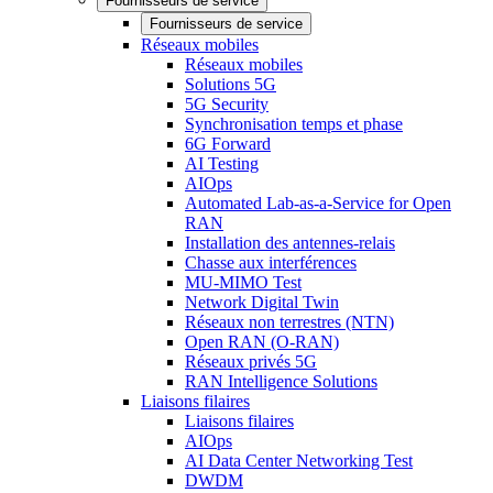
Fournisseurs de service
Fournisseurs de service
Réseaux mobiles
Réseaux mobiles
Solutions 5G
5G Security
Synchronisation temps et phase
6G Forward
AI Testing
AIOps
Automated Lab-as-a-Service for Open
RAN
Installation des antennes-relais
Chasse aux interférences
MU-MIMO Test
Network Digital Twin
Réseaux non terrestres (NTN)
Open RAN (O-RAN)
Réseaux privés 5G
RAN Intelligence Solutions
Liaisons filaires
Liaisons filaires
AIOps
AI Data Center Networking Test
DWDM