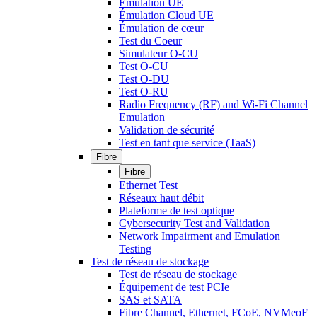
Émulation UE
Émulation Cloud UE
Émulation de cœur
Test du Coeur
Simulateur O-CU
Test O-CU
Test O-DU
Test O-RU
Radio Frequency (RF) and Wi-Fi Channel
Emulation
Validation de sécurité
Test en tant que service (TaaS)
Fibre
Fibre
Ethernet Test
Réseaux haut débit
Plateforme de test optique
Cybersecurity Test and Validation
Network Impairment and Emulation
Testing
Test de réseau de stockage
Test de réseau de stockage
Équipement de test PCIe
SAS et SATA
Fibre Channel, Ethernet, FCoE, NVMeoF