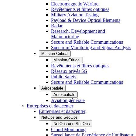
Electromagnetic Warfare
Revêtements et filtres optiques
Military Aviation Testing
Payload & Device Optical Elements
Radar
Research, Development and
Manufacturing
Secure and Reliable Communications
Spectrum Monitoring and Signal Analysis
Mission-Critical
Mission-Critical
Revêtements et filtres optiques
Réseaux privés 5G
Public Safety
Secure and Reliable Communications
Aérospatiale
Aérospatiale
Aviation générale
Entreprises et datacenter
Entreprises et datacenter
NetOps and SecOps
NetOps and SecOps
Cloud Monitoring
Surveillance de l’expérience de l’utilisateur