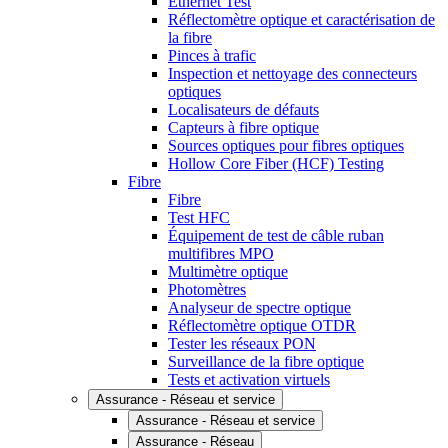
Ethernet Test
Réflectomètre optique et caractérisation de
la fibre
Pinces à trafic
Inspection et nettoyage des connecteurs
optiques
Localisateurs de défauts
Capteurs à fibre optique
Sources optiques pour fibres optiques
Hollow Core Fiber (HCF) Testing
Fibre
Fibre
Test HFC
Équipement de test de câble ruban
multifibres MPO
Multimètre optique
Photomètres
Analyseur de spectre optique
Réflectomètre optique OTDR
Tester les réseaux PON
Surveillance de la fibre optique
Tests et activation virtuels
Assurance - Réseau et service
Assurance - Réseau et service
Assurance - Réseau