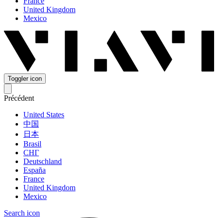
France
United Kingdom
Mexico
Toggler icon
Précédent
United States
中国
日本
Brasil
СНГ
Deutschland
España
France
United Kingdom
Mexico
Search icon