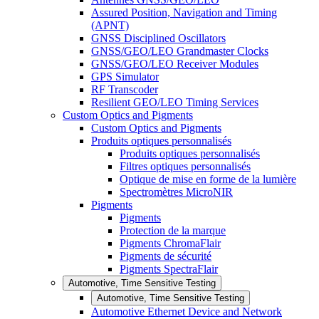
Assured Position, Navigation and Timing
(APNT)
GNSS Disciplined Oscillators
GNSS/GEO/LEO Grandmaster Clocks
GNSS/GEO/LEO Receiver Modules
GPS Simulator
RF Transcoder
Resilient GEO/LEO Timing Services
Custom Optics and Pigments
Custom Optics and Pigments
Produits optiques personnalisés
Produits optiques personnalisés
Filtres optiques personnalisés
Optique de mise en forme de la lumière
Spectromètres MicroNIR
Pigments
Pigments
Protection de la marque
Pigments ChromaFlair
Pigments de sécurité
Pigments SpectraFlair
Automotive, Time Sensitive Testing
Automotive, Time Sensitive Testing
Automotive Ethernet Device and Network