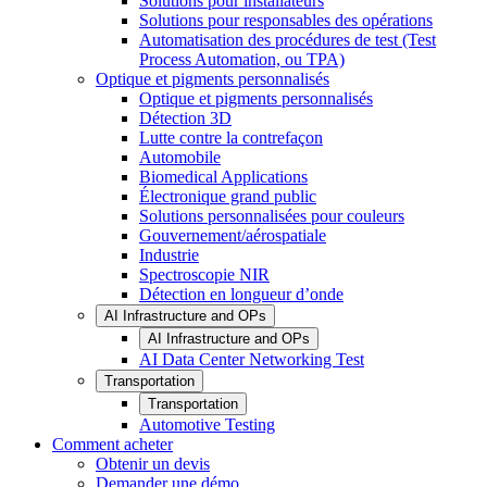
Solutions pour installateurs
Solutions pour responsables des opérations
Automatisation des procédures de test (Test
Process Automation, ou TPA)
Optique et pigments personnalisés
Optique et pigments personnalisés
Détection 3D
Lutte contre la contrefaçon
Automobile
Biomedical Applications
Électronique grand public
Solutions personnalisées pour couleurs
Gouvernement/aérospatiale
Industrie
Spectroscopie NIR
Détection en longueur d’onde
AI Infrastructure and OPs
AI Infrastructure and OPs
AI Data Center Networking Test
Transportation
Transportation
Automotive Testing
Comment acheter
Obtenir un devis
Demander une démo