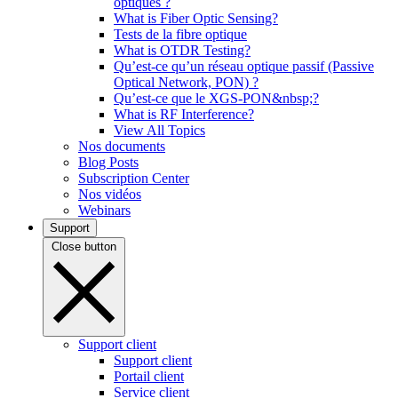
optiques ?
What is Fiber Optic Sensing?
Tests de la fibre optique
What is OTDR Testing?
Qu’est-ce qu’un réseau optique passif (Passive
Optical Network, PON) ?
Qu’est-ce que le XGS-PON&nbsp;?
What is RF Interference?
View All Topics
Nos documents
Blog Posts
Subscription Center
Nos vidéos
Webinars
Support
Close button
Support client
Support client
Portail client
Service client