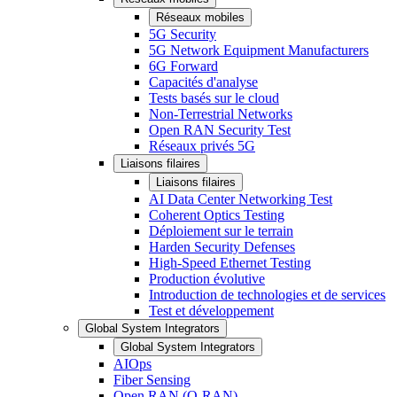
Réseaux mobiles
5G Security
5G Network Equipment Manufacturers
6G Forward
Capacités d'analyse
Tests basés sur le cloud
Non-Terrestrial Networks
Open RAN Security Test
Réseaux privés 5G
Liaisons filaires
Liaisons filaires
AI Data Center Networking Test
Coherent Optics Testing
Déploiement sur le terrain
Harden Security Defenses
High-Speed Ethernet Testing
Production évolutive
Introduction de technologies et de services
Test et développement
Global System Integrators
Global System Integrators
AIOps
Fiber Sensing
Open RAN (O-RAN)