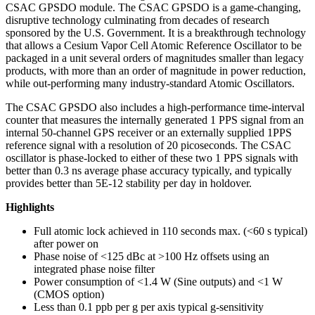
CSAC GPSDO module. The CSAC GPSDO is a game-changing,
disruptive technology culminating from decades of research
sponsored by the U.S. Government. It is a breakthrough technology
that allows a Cesium Vapor Cell Atomic Reference Oscillator to be
packaged in a unit several orders of magnitudes smaller than legacy
products, with more than an order of magnitude in power reduction,
while out-performing many industry-standard Atomic Oscillators.
The CSAC GPSDO also includes a high-performance time-interval
counter that measures the internally generated 1 PPS signal from an
internal 50-channel GPS receiver or an externally supplied 1PPS
reference signal with a resolution of 20 picoseconds. The CSAC
oscillator is phase-locked to either of these two 1 PPS signals with
better than 0.3 ns average phase accuracy typically, and typically
provides better than 5E-12 stability per day in holdover.
Highlights
Full atomic lock achieved in 110 seconds max. (<60 s typical)
after power on
Phase noise of <125 dBc at >100 Hz offsets using an
integrated phase noise filter
Power consumption of <1.4 W (Sine outputs) and <1 W
(CMOS option)
Less than 0.1 ppb per g per axis typical g-sensitivity