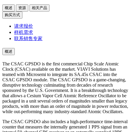
概述
资源
相关产品
购买方式
请求报价
样机需求
联系销售专家
概述
The CSAC GPSDO is the first commercial Chip Scale Atomic
Clock (CSAC) available on the market. VIAVI Solutions has
teamed with Microsemi to integrate its SA.45s CSAC into the
CSAC GPSDO module. The CSAC GPSDO is a game-changing,
disruptive technology culminating from decades of research
sponsored by the U.S. Government. It is a breakthrough technology
that allows a Cesium Vapor Cell Atomic Reference Oscillator to be
packaged in a unit several orders of magnitudes smaller than legacy
products, with more than an order of magnitude in power reduction,
while out-performing many industry-standard Atomic Oscillators.
The CSAC GPSDO also includes a high-performance time-interval
counter that measures the internally generated 1 PPS signal from an