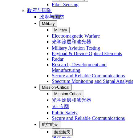
Fiber Sensing
政府与国防
政府与国防
Military
Military
Electromagnetic Warfare
光学涂层和滤光器
Military Aviation Testing
Payload & Device Optical Elements
Radar
Research, Development and
Manufacturing
Secure and Reliable Communications
Spectrum Monitoring and Signal Analysis
Mission-Critical
Mission-Critical
光学涂层和滤光器
5G 专网
Public Safety
Secure and Reliable Communications
航空航天
航空航天