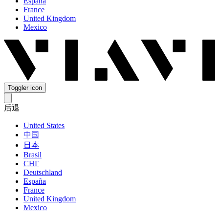
España
France
United Kingdom
Mexico
Toggler icon
后退
United States
中国
日本
Brasil
СНГ
Deutschland
España
France
United Kingdom
Mexico