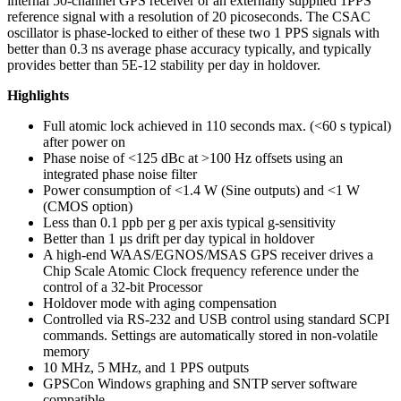
internal 50-channel GPS receiver or an externally supplied 1PPS
reference signal with a resolution of 20 picoseconds. The CSAC
oscillator is phase-locked to either of these two 1 PPS signals with
better than 0.3 ns average phase accuracy typically, and typically
provides better than 5E-12 stability per day in holdover.
Highlights
Full atomic lock achieved in 110 seconds max. (<60 s typical)
after power on
Phase noise of <125 dBc at >100 Hz offsets using an
integrated phase noise filter
Power consumption of <1.4 W (Sine outputs) and <1 W
(CMOS option)
Less than 0.1 ppb per g per axis typical g-sensitivity
Better than 1 µs drift per day typical in holdover
A high-end WAAS/EGNOS/MSAS GPS receiver drives a
Chip Scale Atomic Clock frequency reference under the
control of a 32-bit Processor
Holdover mode with aging compensation
Controlled via RS-232 and USB control using standard SCPI
commands. Settings are automatically stored in non-volatile
memory
10 MHz, 5 MHz, and 1 PPS outputs
GPSCon Windows graphing and SNTP server software
compatible