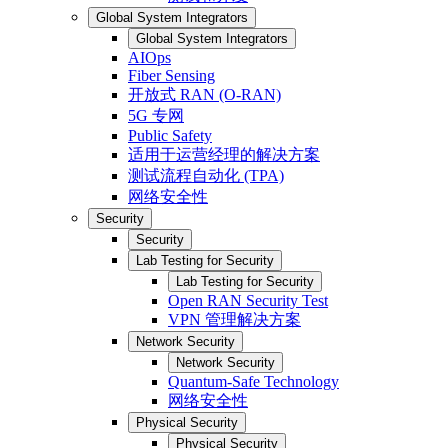
Global System Integrators
Global System Integrators
AIOps
Fiber Sensing
开放式 RAN (O-RAN)
5G 专网
Public Safety
适用于运营经理的解决方案
测试流程自动化 (TPA)
网络安全性
Security
Security
Lab Testing for Security
Lab Testing for Security
Open RAN Security Test
VPN 管理解决方案
Network Security
Network Security
Quantum-Safe Technology
网络安全性
Physical Security
Physical Security