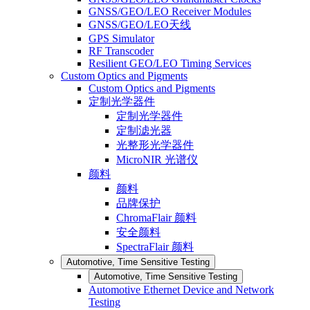
GNSS/GEO/LEO Receiver Modules
GNSS/GEO/LEO天线
GPS Simulator
RF Transcoder
Resilient GEO/LEO Timing Services
Custom Optics and Pigments
Custom Optics and Pigments
定制光学器件
定制光学器件
定制滤光器
光整形光学器件
MicroNIR 光谱仪
颜料
颜料
品牌保护
ChromaFlair 颜料
安全颜料
SpectraFlair 颜料
Automotive, Time Sensitive Testing
Automotive, Time Sensitive Testing
Automotive Ethernet Device and Network
Testing