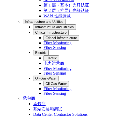
第 1 层（基本）光纤认证
第 2 层（扩展）光纤认证
WAN 性能测试
Infrastructure and Utilities
Infrastructure and Utilities
Critical Infrastructure
Critical Infrastructure
Fiber Monitoring
Fiber Sensing
Electric
Electric
电力运营商
Fiber Monitoring
Fiber Sensing
Oil-Gas-Water
Oil-Gas-Water
Fiber Monitoring
Fiber Sensing
承包商
承包商
基站安装和调试
Data Center Contractor Solutions