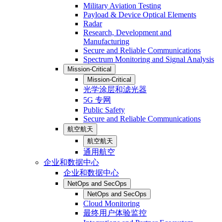
Military Aviation Testing
Payload & Device Optical Elements
Radar
Research, Development and
Manufacturing
Secure and Reliable Communications
Spectrum Monitoring and Signal Analysis
Mission-Critical
Mission-Critical
光学涂层和滤光器
5G 专网
Public Safety
Secure and Reliable Communications
航空航天
航空航天
通用航空
企业和数据中心
企业和数据中心
NetOps and SecOps
NetOps and SecOps
Cloud Monitoring
最终用户体验监控