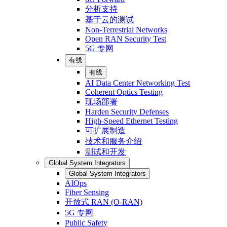
分析支持
基于云的测试
Non-Terrestrial Networks
Open RAN Security Test
5G 专网
有线
有线
AI Data Center Networking Test
Coherent Optics Testing
现场部署
Harden Security Defenses
High-Speed Ethernet Testing
可扩展制造
技术和服务介绍
测试和开发
Global System Integrators
Global System Integrators
AIOps
Fiber Sensing
开放式 RAN (O-RAN)
5G 专网
Public Safety