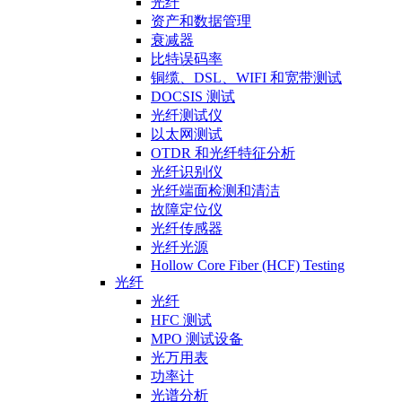
光纤
资产和数据管理
衰减器
比特误码率
铜缆、DSL、WIFI 和宽带测试
DOCSIS 测试
光纤测试仪
以太网测试
OTDR 和光纤特征分析
光纤识别仪
光纤端面检测和清洁
故障定位仪
光纤传感器
光纤光源
Hollow Core Fiber (HCF) Testing
光纤
光纤
HFC 测试
MPO 测试设备
光万用表
功率计
光谱分析