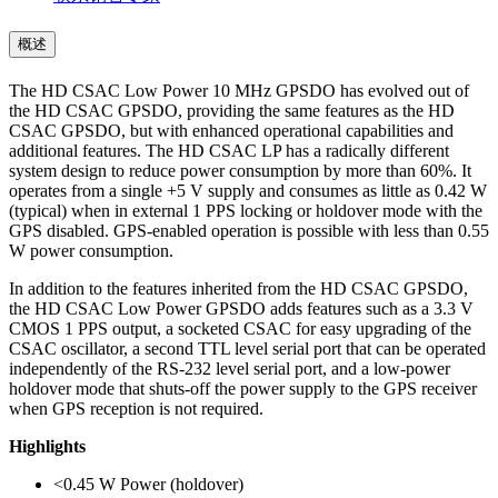
概述
The HD CSAC Low Power 10 MHz GPSDO has evolved out of
the HD CSAC GPSDO, providing the same features as the HD
CSAC GPSDO, but with enhanced operational capabilities and
additional features. The HD CSAC LP has a radically different
system design to reduce power consumption by more than 60%. It
operates from a single +5 V supply and consumes as little as 0.42 W
(typical) when in external 1 PPS locking or holdover mode with the
GPS disabled. GPS-enabled operation is possible with less than 0.55
W power consumption.
In addition to the features inherited from the HD CSAC GPSDO,
the HD CSAC Low Power GPSDO adds features such as a 3.3 V
CMOS 1 PPS output, a socketed CSAC for easy upgrading of the
CSAC oscillator, a second TTL level serial port that can be operated
independently of the RS-232 level serial port, and a low-power
holdover mode that shuts-off the power supply to the GPS receiver
when GPS reception is not required.
Highlights
<0.45 W Power (holdover)