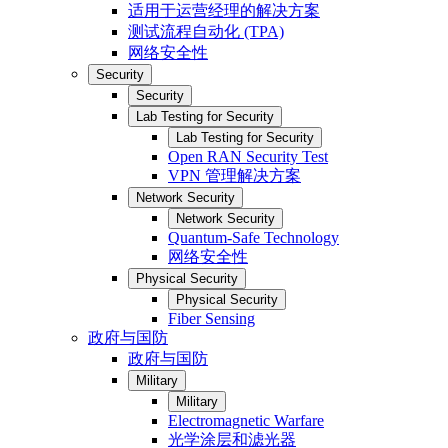
适用于运营经理的解决方案
测试流程自动化 (TPA)
网络安全性
Security
Security
Lab Testing for Security
Lab Testing for Security
Open RAN Security Test
VPN 管理解决方案
Network Security
Network Security
Quantum-Safe Technology
网络安全性
Physical Security
Physical Security
Fiber Sensing
政府与国防
政府与国防
Military
Military
Electromagnetic Warfare
光学涂层和滤光器