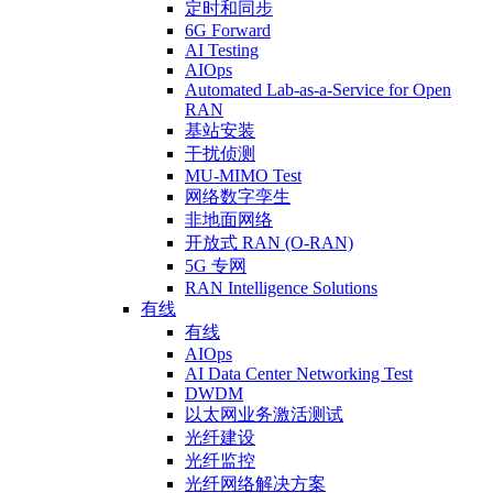
定时和同步
6G Forward
AI Testing
AIOps
Automated Lab-as-a-Service for Open
RAN
基站安装
干扰侦测
MU-MIMO Test
网络数字孪生
非地面网络
开放式 RAN (O-RAN)
5G 专网
RAN Intelligence Solutions
有线
有线
AIOps
AI Data Center Networking Test
DWDM
以太网业务激活测试
光纤建设
光纤监控
光纤网络解决方案