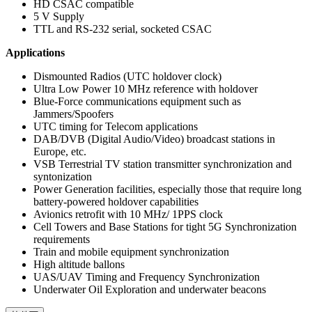
HD CSAC compatible
5 V Supply
TTL and RS-232 serial, socketed CSAC
Applications
Dismounted Radios (UTC holdover clock)
Ultra Low Power 10 MHz reference with holdover
Blue-Force communications equipment such as
Jammers/Spoofers
UTC timing for Telecom applications
DAB/DVB (Digital Audio/Video) broadcast stations in
Europe, etc.
VSB Terrestrial TV station transmitter synchronization and
syntonization
Power Generation facilities, especially those that require long
battery-powered holdover capabilities
Avionics retrofit with 10 MHz/ 1PPS clock
Cell Towers and Base Stations for tight 5G Synchronization
requirements
Train and mobile equipment synchronization
High altitude ballons
UAS/UAV Timing and Frequency Synchronization
Underwater Oil Exploration and underwater beacons