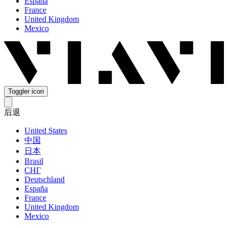
España
France
United Kingdom
Mexico
Toggler icon
后退
United States
中国
日本
Brasil
СНГ
Deutschland
España
France
United Kingdom
Mexico