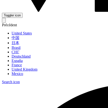
Toggler icon
Précédent
United States
中国
日本
Brasil
СНГ
Deutschland
España
France
United Kingdom
Mexico
Search icon