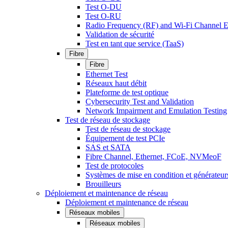
Test O-DU
Test O-RU
Radio Frequency (RF) and Wi-Fi Channel E
Validation de sécurité
Test en tant que service (TaaS)
Fibre
Fibre
Ethernet Test
Réseaux haut débit
Plateforme de test optique
Cybersecurity Test and Validation
Network Impairment and Emulation Testing
Test de réseau de stockage
Test de réseau de stockage
Équipement de test PCIe
SAS et SATA
Fibre Channel, Ethernet, FCoE, NVMeoF
Test de protocoles
Systèmes de mise en condition et générateur
Brouilleurs
Déploiement et maintenance de réseau
Déploiement et maintenance de réseau
Réseaux mobiles
Réseaux mobiles