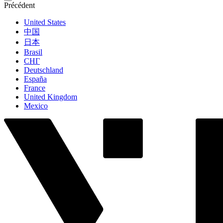
Précédent
United States
中国
日本
Brasil
СНГ
Deutschland
España
France
United Kingdom
Mexico