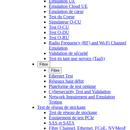
Émulation UE
Émulation Cloud UE
Émulation de cœur
Test du Coeur
Simulateur O-CU
Test O-CU
Test O-DU
Test O-RU
Radio Frequency (RF) and Wi-Fi Channel
Emulation
Validation de sécurité
Test en tant que service (TaaS)
Fibre
Fibre
Ethernet Test
Réseaux haut débit
Plateforme de test optique
Cybersecurity Test and Validation
Network Impairment and Emulation
Testing
Test de réseau de stockage
Test de réseau de stockage
Équipement de test PCIe
SAS et SATA
Fibre Channel, Ethernet, FCoE, NVMeoF