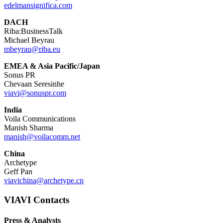
edelmansignifica.com
DACH
Riba:BusinessTalk
Michael Beyrau
mbeyrau@riba.eu
EMEA & Asia Pacific/Japan
Sonus PR
Chevaan Seresinhe
viavi@sonuspr.com
India
Voila Communications
Manish Sharma
manish@voilacomm.net
China
Archetype
Geff Pan
viavichina@archetype.cn
VIAVI Contacts
Press & Analysts