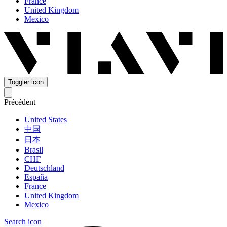
France
United Kingdom
Mexico
Toggler icon
Précédent
United States
中国
日本
Brasil
СНГ
Deutschland
España
France
United Kingdom
Mexico
Search icon