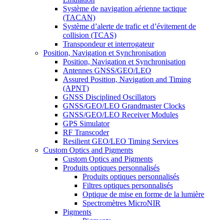
Système de navigation aérienne tactique
(TACAN)
Système d’alerte de trafic et d’évitement de
collision (TCAS)
Transpondeur et interrogateur
Position, Navigation et Synchronisation
Position, Navigation et Synchronisation
Antennes GNSS/GEO/LEO
Assured Position, Navigation and Timing
(APNT)
GNSS Disciplined Oscillators
GNSS/GEO/LEO Grandmaster Clocks
GNSS/GEO/LEO Receiver Modules
GPS Simulator
RF Transcoder
Resilient GEO/LEO Timing Services
Custom Optics and Pigments
Custom Optics and Pigments
Produits optiques personnalisés
Produits optiques personnalisés
Filtres optiques personnalisés
Optique de mise en forme de la lumière
Spectromètres MicroNIR
Pigments