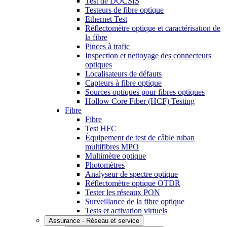
Test de DOCSIS
Testeurs de fibre optique
Ethernet Test
Réflectomètre optique et caractérisation de
la fibre
Pinces à trafic
Inspection et nettoyage des connecteurs
optiques
Localisateurs de défauts
Capteurs à fibre optique
Sources optiques pour fibres optiques
Hollow Core Fiber (HCF) Testing
Fibre
Fibre
Test HFC
Équipement de test de câble ruban
multifibres MPO
Multimètre optique
Photomètres
Analyseur de spectre optique
Réflectomètre optique OTDR
Tester les réseaux PON
Surveillance de la fibre optique
Tests et activation virtuels
Assurance - Réseau et service