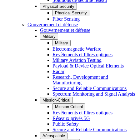
Solutions de sécurité réseau
Physical Security
Physical Security
Fiber Sensing
Gouvernement et défense
Gouvernement et défense
Military
Military
Electromagnetic Warfare
Revêtements et filtres optiques
Military Aviation Testing
Payload & Device Optical Elements
Radar
Research, Development and
Manufacturing
Secure and Reliable Communications
Spectrum Monitoring and Signal Analysis
Mission-Critical
Mission-Critical
Revêtements et filtres optiques
Réseaux privés 5G
Public Safety
Secure and Reliable Communications
Aérospatiale