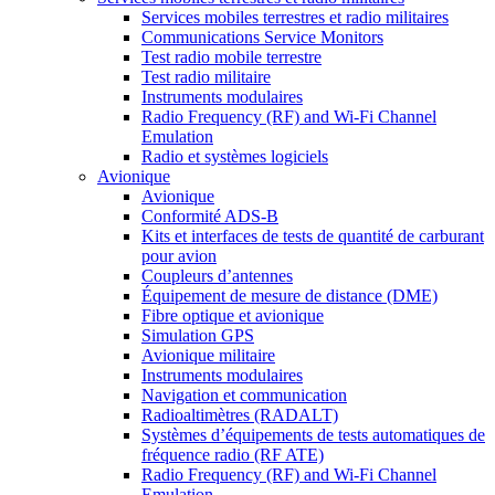
Services mobiles terrestres et radio militaires
Communications Service Monitors
Test radio mobile terrestre
Test radio militaire
Instruments modulaires
Radio Frequency (RF) and Wi-Fi Channel
Emulation
Radio et systèmes logiciels
Avionique
Avionique
Conformité ADS-B
Kits et interfaces de tests de quantité de carburant
pour avion
Coupleurs d’antennes
Équipement de mesure de distance (DME)
Fibre optique et avionique
Simulation GPS
Avionique militaire
Instruments modulaires
Navigation et communication
Radioaltimètres (RADALT)
Systèmes d’équipements de tests automatiques de
fréquence radio (RF ATE)
Radio Frequency (RF) and Wi-Fi Channel
Emulation