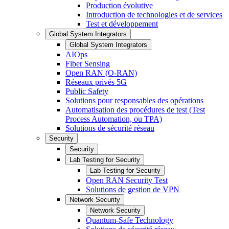
Production évolutive
Introduction de technologies et de services
Test et développement
Global System Integrators
Global System Integrators
AIOps
Fiber Sensing
Open RAN (O-RAN)
Réseaux privés 5G
Public Safety
Solutions pour responsables des opérations
Automatisation des procédures de test (Test
Process Automation, ou TPA)
Solutions de sécurité réseau
Security
Security
Lab Testing for Security
Lab Testing for Security
Open RAN Security Test
Solutions de gestion de VPN
Network Security
Network Security
Quantum-Safe Technology