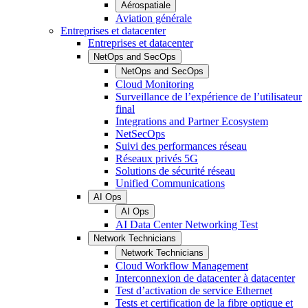
Aérospatiale
Aviation générale
Entreprises et datacenter
Entreprises et datacenter
NetOps and SecOps
NetOps and SecOps
Cloud Monitoring
Surveillance de l’expérience de l’utilisateur
final
Integrations and Partner Ecosystem
NetSecOps
Suivi des performances réseau
Réseaux privés 5G
Solutions de sécurité réseau
Unified Communications
AI Ops
AI Ops
AI Data Center Networking Test
Network Technicians
Network Technicians
Cloud Workflow Management
Interconnexion de datacenter à datacenter
Test d’activation de service Ethernet
Tests et certification de la fibre optique et