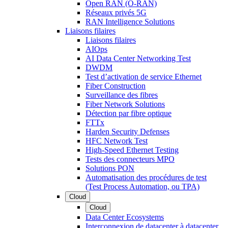
Open RAN (O-RAN)
Réseaux privés 5G
RAN Intelligence Solutions
Liaisons filaires
Liaisons filaires
AIOps
AI Data Center Networking Test
DWDM
Test d’activation de service Ethernet
Fiber Construction
Surveillance des fibres
Fiber Network Solutions
Détection par fibre optique
FTTx
Harden Security Defenses
HFC Network Test
High-Speed Ethernet Testing
Tests des connecteurs MPO
Solutions PON
Automatisation des procédures de test
(Test Process Automation, ou TPA)
Cloud
Cloud
Data Center Ecosystems
Interconnexion de datacenter à datacenter