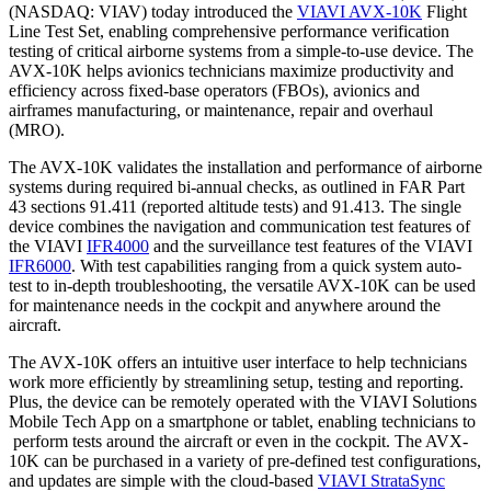
(NASDAQ: VIAV) today introduced the
VIAVI AVX-10K
Flight
Line Test Set, enabling comprehensive performance verification
testing of critical airborne systems from a simple-to-use device. The
AVX-10K helps avionics technicians maximize productivity and
efficiency across fixed-base operators (FBOs), avionics and
airframes manufacturing, or maintenance, repair and overhaul
(MRO).
The AVX-10K validates the installation and performance of airborne
systems during required bi-annual checks, as outlined in FAR Part
43 sections 91.411 (reported altitude tests) and 91.413. The single
device combines the navigation and communication test features of
the VIAVI
IFR4000
and the surveillance test features of the VIAVI
IFR6000
. With test capabilities ranging from a quick system auto-
test to in-depth troubleshooting, the versatile AVX-10K can be used
for maintenance needs in the cockpit and anywhere around the
aircraft.
The AVX-10K offers an intuitive user interface to help technicians
work more efficiently by streamlining setup, testing and reporting.
Plus, the device can be remotely operated with the VIAVI Solutions
Mobile Tech App on a smartphone or tablet, enabling technicians to
perform tests around the aircraft or even in the cockpit. The AVX-
10K can be purchased in a variety of pre-defined test configurations,
and updates are simple with the cloud-based
VIAVI StrataSync