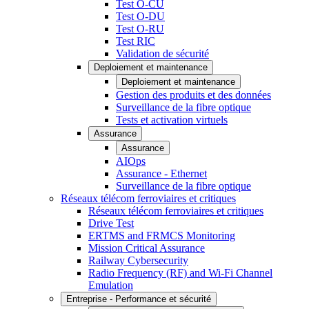
Test O-CU
Test O-DU
Test O-RU
Test RIC
Validation de sécurité
Deploiement et maintenance
Deploiement et maintenance
Gestion des produits et des données
Surveillance de la fibre optique
Tests et activation virtuels
Assurance
Assurance
AIOps
Assurance - Ethernet
Surveillance de la fibre optique
Réseaux télécom ferroviaires et critiques
Réseaux télécom ferroviaires et critiques
Drive Test
ERTMS and FRMCS Monitoring
Mission Critical Assurance
Railway Cybersecurity
Radio Frequency (RF) and Wi-Fi Channel
Emulation
Entreprise - Performance et sécurité