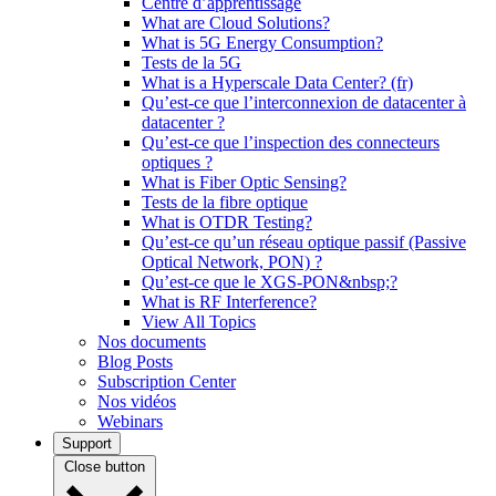
Centre d’apprentissage
What are Cloud Solutions?
What is 5G Energy Consumption?
Tests de la 5G
What is a Hyperscale Data Center? (fr)
Qu’est-ce que l’interconnexion de datacenter à
datacenter ?
Qu’est-ce que l’inspection des connecteurs
optiques ?
What is Fiber Optic Sensing?
Tests de la fibre optique
What is OTDR Testing?
Qu’est-ce qu’un réseau optique passif (Passive
Optical Network, PON) ?
Qu’est-ce que le XGS-PON&nbsp;?
What is RF Interference?
View All Topics
Nos documents
Blog Posts
Subscription Center
Nos vidéos
Webinars
Support
Close button