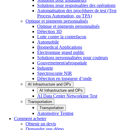
Solutions pour installateurs
Solutions pour responsables des opérations
Automatisation des procédures de test (Test
Process Automation, ou TPA)
Optique et pigments personnalisés
Optique et pigments personnalisés
Détection 3D
Lutte contre la contrefaçon
Automobile
Biomedical Applications
Électronique grand public
Solutions personnalisées pour couleurs
Gouvernement/aérospatiale
Industrie
Spectroscopie NIR
Détection en longueur d’onde
AI Infrastructure and OPs
AI Infrastructure and OPs
AI Data Center Networking Test
Transportation
Transportation
Automotive Testing
Comment acheter
Obtenir un devis
Demander une démo