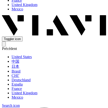
France
United Kingdom
Mexico
Toggler icon
Précédent
United States
中国
日本
Brasil
СНГ
Deutschland
España
France
United Kingdom
Mexico
Search icon