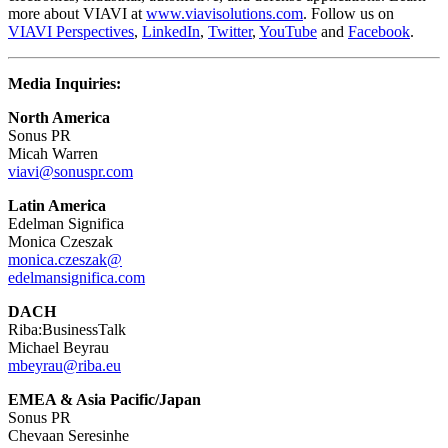
more about VIAVI at
www.viavisolutions.com
. Follow us on
VIAVI Perspectives
,
LinkedIn
,
Twitter
,
YouTube
and
Facebook
.
Media Inquiries:
North America
Sonus PR
Micah Warren
viavi@sonuspr.com
Latin America
Edelman Significa
Monica Czeszak
monica.czeszak@
edelmansignifica.com
DACH
Riba:BusinessTalk
Michael Beyrau
mbeyrau@riba.eu
EMEA & Asia Pacific/Japan
Sonus PR
Chevaan Seresinhe