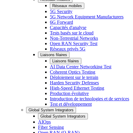
Réseaux mobiles
5G Security
5G Network Equipment Manufacturers
6G Forward
Capacités d'analyse
Tests basés sur le cloud
Non-Terrestrial Networks
Open RAN Security Test
Réseaux privés 5G
Liaisons filaires
Liaisons filaires
AI Data Center Networking Test
Coherent Optics Testing
Déploiement sur le terrain
Harden Security Defenses
High-Speed Ethernet Testing
Production évolutive
Introduction de technologies et de services
Test et développement
Global System Integrators
Global System Integrators
AIOps
Fiber Sensing
Open RAN (O-RAN)