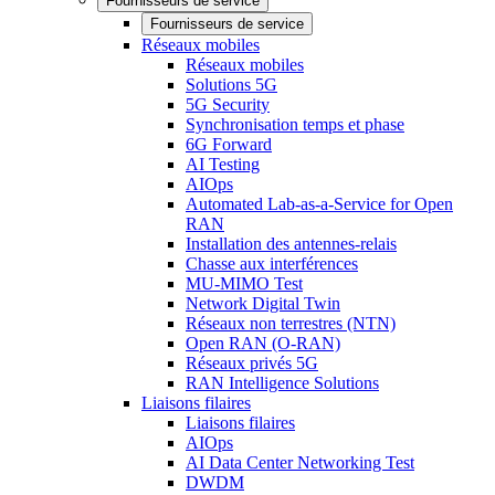
Fournisseurs de service
Fournisseurs de service
Réseaux mobiles
Réseaux mobiles
Solutions 5G
5G Security
Synchronisation temps et phase
6G Forward
AI Testing
AIOps
Automated Lab-as-a-Service for Open
RAN
Installation des antennes-relais
Chasse aux interférences
MU-MIMO Test
Network Digital Twin
Réseaux non terrestres (NTN)
Open RAN (O-RAN)
Réseaux privés 5G
RAN Intelligence Solutions
Liaisons filaires
Liaisons filaires
AIOps
AI Data Center Networking Test
DWDM