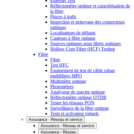
Ethernet Test
Réflectomètre optique et caractérisation de
la fibre
Pinces à trafic
Inspection et nettoyage des connecteurs
optiques
Localisateurs de défauts
Capteurs à fibre optique
Sources optiques pour fibres optiques
Hollow Core Fiber (HCF) Testing
Fibre
Fibre
Test HFC
Équipement de test de câble ruban
multifibres MPO
Multimètre optique
Photomètres
Analyseur de spectre optique
Réflectomètre optique OTDR
Tester les réseaux PON
Surveillance de la fibre optique
Tests et activation virtuels
Assurance - Réseau et service
Assurance - Réseau et service
Assurance - Réseau