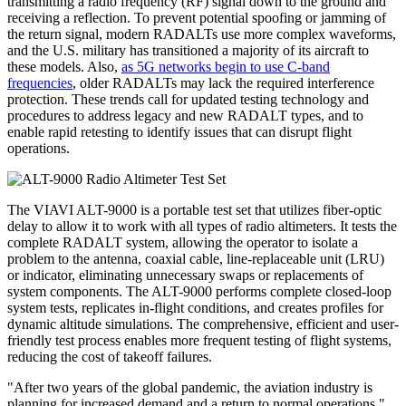
transmitting a radio frequency (RF) signal down to the ground and
receiving a reflection. To prevent potential spoofing or jamming of
the return signal, modern RADALTs use more complex waveforms,
and the U.S. military has transitioned a majority of its aircraft to
these models. Also,
as 5G networks begin to use C-band
frequencies
, older RADALTs may lack the required interference
protection. These trends call for updated testing technology and
procedures to address legacy and new RADALT types, and to
enable rapid retesting to identify issues that can disrupt flight
operations.
The VIAVI ALT-9000 is a portable test set that utilizes fiber-optic
delay to allow it to work with all types of radio altimeters. It tests the
complete RADALT system, allowing the operator to isolate a
problem to the antenna, coaxial cable, line-replaceable unit (LRU)
or indicator, eliminating unnecessary swaps or replacements of
system components. The ALT-9000 performs complete closed-loop
system tests, replicates in-flight conditions, and creates profiles for
dynamic altitude simulations. The comprehensive, efficient and user-
friendly test process enables more frequent testing of flight systems,
reducing the cost of takeoff failures.
"After two years of the global pandemic, the aviation industry is
planning for increased demand and a return to normal operations,"