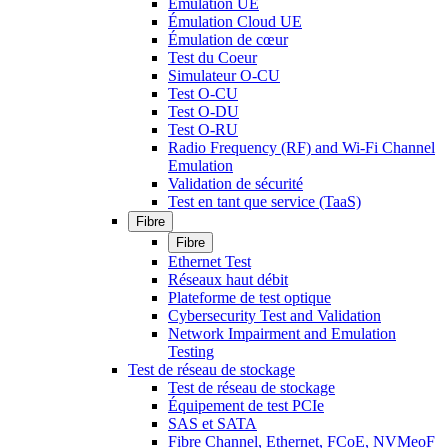
Émulation UE
Émulation Cloud UE
Émulation de cœur
Test du Coeur
Simulateur O-CU
Test O-CU
Test O-DU
Test O-RU
Radio Frequency (RF) and Wi-Fi Channel
Emulation
Validation de sécurité
Test en tant que service (TaaS)
Fibre
Fibre
Ethernet Test
Réseaux haut débit
Plateforme de test optique
Cybersecurity Test and Validation
Network Impairment and Emulation
Testing
Test de réseau de stockage
Test de réseau de stockage
Équipement de test PCIe
SAS et SATA
Fibre Channel, Ethernet, FCoE, NVMeoF