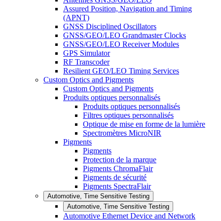
Assured Position, Navigation and Timing
(APNT)
GNSS Disciplined Oscillators
GNSS/GEO/LEO Grandmaster Clocks
GNSS/GEO/LEO Receiver Modules
GPS Simulator
RF Transcoder
Resilient GEO/LEO Timing Services
Custom Optics and Pigments
Custom Optics and Pigments
Produits optiques personnalisés
Produits optiques personnalisés
Filtres optiques personnalisés
Optique de mise en forme de la lumière
Spectromètres MicroNIR
Pigments
Pigments
Protection de la marque
Pigments ChromaFlair
Pigments de sécurité
Pigments SpectraFlair
Automotive, Time Sensitive Testing
Automotive, Time Sensitive Testing
Automotive Ethernet Device and Network