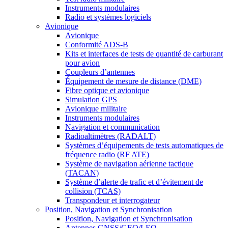
Instruments modulaires
Radio et systèmes logiciels
Avionique
Avionique
Conformité ADS-B
Kits et interfaces de tests de quantité de carburant
pour avion
Coupleurs d’antennes
Équipement de mesure de distance (DME)
Fibre optique et avionique
Simulation GPS
Avionique militaire
Instruments modulaires
Navigation et communication
Radioaltimètres (RADALT)
Systèmes d’équipements de tests automatiques de
fréquence radio (RF ATE)
Système de navigation aérienne tactique
(TACAN)
Système d’alerte de trafic et d’évitement de
collision (TCAS)
Transpondeur et interrogateur
Position, Navigation et Synchronisation
Position, Navigation et Synchronisation
Antennes GNSS/GEO/LEO