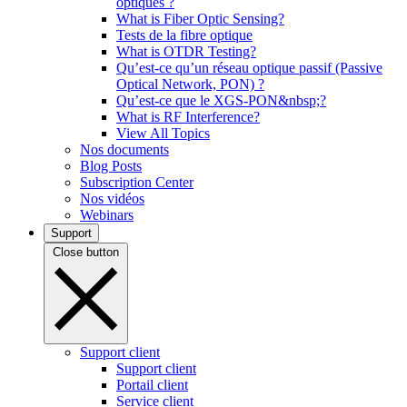
optiques ?
What is Fiber Optic Sensing?
Tests de la fibre optique
What is OTDR Testing?
Qu’est-ce qu’un réseau optique passif (Passive
Optical Network, PON) ?
Qu’est-ce que le XGS-PON&nbsp;?
What is RF Interference?
View All Topics
Nos documents
Blog Posts
Subscription Center
Nos vidéos
Webinars
Support
Close button
Support client
Support client
Portail client
Service client