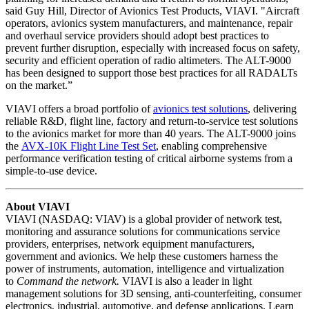
said Guy Hill, Director of Avionics Test Products, VIAVI. "Aircraft
operators, avionics system manufacturers, and maintenance, repair
and overhaul service providers should adopt best practices to
prevent further disruption, especially with increased focus on safety,
security and efficient operation of radio altimeters. The ALT-9000
has been designed to support those best practices for all RADALTs
on the market.”
VIAVI offers a broad portfolio of
avionics test solutions
, delivering
reliable R&D, flight line, factory and return-to-service test solutions
to the avionics market for more than 40 years. The ALT-9000 joins
the
AVX-10K Flight Line Test Set
, enabling comprehensive
performance verification testing of critical airborne systems from a
simple-to-use device.
About VIAVI
VIAVI (NASDAQ: VIAV) is a global provider of network test,
monitoring and assurance solutions for communications service
providers, enterprises, network equipment manufacturers,
government and avionics. We help these customers harness the
power of instruments, automation, intelligence and virtualization
to
Command the network.
VIAVI is also a leader in light
management solutions for 3D sensing, anti-counterfeiting, consumer
electronics, industrial, automotive, and defense applications. Learn