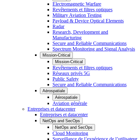
Electromagnetic Warfare
Revêtements et filtres optiques
Military Aviation Testing
Payload & Device Optical Elements
Radar
Research, Development and
Manufacturing
Secure and Reliable Communications
Spectrum Monitoring and Signal Analysis
Mission-Critical
Mission-Critical
Revêtements et filtres optiques
Réseaux privés 5G
Public Safety
Secure and Reliable Communications
Aérospatiale
Aérospatiale
Aviation générale
Entreprises et datacenter
Entreprises et datacenter
NetOps and SecOps
NetOps and SecOps
Cloud Monitoring
Surveillance de l’expérience de l’utilisateur