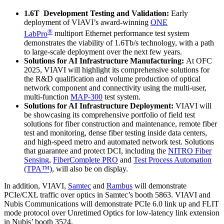
1.6T Development Testing and Validation:
Early
deployment of VIAVI’s award-winning
ONE
®
LabPro
multiport Ethernet performance test system
demonstrates the viability of 1.6Tb/s technology, with a path
to large-scale deployment over the next few years.
Solutions for AI Infrastructure Manufacturing:
At OFC
2025, VIAVI will highlight its comprehensive solutions for
the R&D qualification and volume production of optical
network component and connectivity using the multi-user,
multi-function
MAP-300
test system.
Solutions for AI Infrastructure Deployment:
VIAVI will
be showcasing its comprehensive portfolio of field test
solutions for fiber construction and maintenance, remote fiber
test and monitoring, dense fiber testing inside data centers,
and high-speed metro and automated network test. Solutions
that guarantee and protect DCI, including the
NITRO Fiber
Sensing
,
FiberComplete PRO
and
Test Process Automation
(TPA™)
, will also be on display.
In addition, VIAVI,
Samtec
and
Rambus
will demonstrate
PCIe/CXL traffic over optics in Samtec’s booth 5863. VIAVI and
Nubis Communications will demonstrate PCIe 6.0 link up and FLIT
mode protocol over Unretimed Optics for low-latency link extension
in Nubis’ booth 3524.