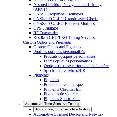
Assured Position, Navigation and Timing
(APNT)
GNSS Disciplined Oscillators
GNSS/GEO/LEO Grandmaster Clocks
GNSS/GEO/LEO Receiver Modules
GPS Simulator
RF Transcoder
Resilient GEO/LEO Timing Services
Custom Optics and Pigments
Custom Optics and Pigments
Produits optiques personnalisés
Produits optiques personnalisés
Filtres optiques personnalisés
Optique de mise en forme de la lumière
Spectromètres MicroNIR
Pigments
Pigments
Protection de la marque
Pigments ChromaFlair
Pigments de sécurité
Pigments SpectraFlair
Automotive, Time Sensitive Testing
Automotive, Time Sensitive Testing
Automotive Ethernet Device and Network