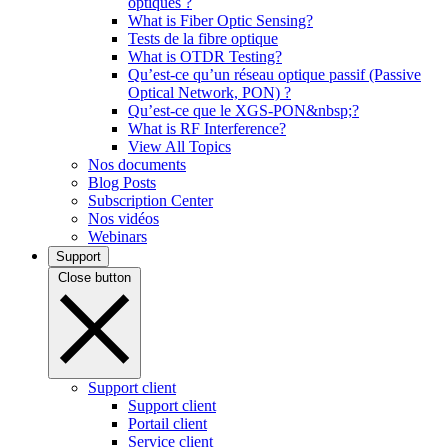
optiques ?
What is Fiber Optic Sensing?
Tests de la fibre optique
What is OTDR Testing?
Qu’est-ce qu’un réseau optique passif (Passive
Optical Network, PON) ?
Qu’est-ce que le XGS-PON&nbsp;?
What is RF Interference?
View All Topics
Nos documents
Blog Posts
Subscription Center
Nos vidéos
Webinars
Support
Close button
Support client
Support client
Portail client
Service client