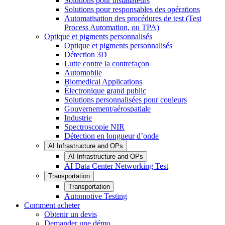
Solutions pour installateurs
Solutions pour responsables des opérations
Automatisation des procédures de test (Test
Process Automation, ou TPA)
Optique et pigments personnalisés
Optique et pigments personnalisés
Détection 3D
Lutte contre la contrefaçon
Automobile
Biomedical Applications
Électronique grand public
Solutions personnalisées pour couleurs
Gouvernement/aérospatiale
Industrie
Spectroscopie NIR
Détection en longueur d’onde
AI Infrastructure and OPs
AI Infrastructure and OPs
AI Data Center Networking Test
Transportation
Transportation
Automotive Testing
Comment acheter
Obtenir un devis
Demander une démo