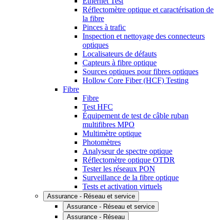
Ethernet Test
Réflectomètre optique et caractérisation de
la fibre
Pinces à trafic
Inspection et nettoyage des connecteurs
optiques
Localisateurs de défauts
Capteurs à fibre optique
Sources optiques pour fibres optiques
Hollow Core Fiber (HCF) Testing
Fibre
Fibre
Test HFC
Équipement de test de câble ruban
multifibres MPO
Multimètre optique
Photomètres
Analyseur de spectre optique
Réflectomètre optique OTDR
Tester les réseaux PON
Surveillance de la fibre optique
Tests et activation virtuels
Assurance - Réseau et service
Assurance - Réseau et service
Assurance - Réseau