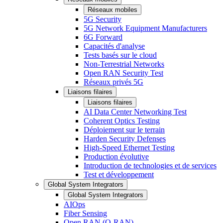
Réseaux mobiles
5G Security
5G Network Equipment Manufacturers
6G Forward
Capacités d'analyse
Tests basés sur le cloud
Non-Terrestrial Networks
Open RAN Security Test
Réseaux privés 5G
Liaisons filaires
Liaisons filaires
AI Data Center Networking Test
Coherent Optics Testing
Déploiement sur le terrain
Harden Security Defenses
High-Speed Ethernet Testing
Production évolutive
Introduction de technologies et de services
Test et développement
Global System Integrators
Global System Integrators
AIOps
Fiber Sensing
Open RAN (O-RAN)