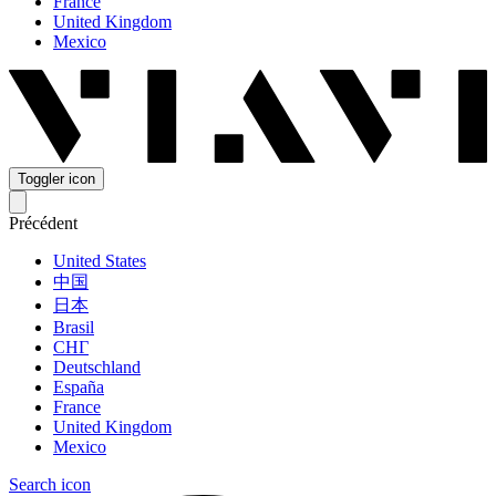
France
United Kingdom
Mexico
Toggler icon
Précédent
United States
中国
日本
Brasil
СНГ
Deutschland
España
France
United Kingdom
Mexico
Search icon