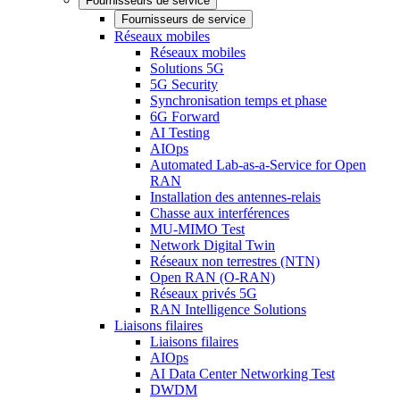
Fournisseurs de service
Fournisseurs de service
Réseaux mobiles
Réseaux mobiles
Solutions 5G
5G Security
Synchronisation temps et phase
6G Forward
AI Testing
AIOps
Automated Lab-as-a-Service for Open
RAN
Installation des antennes-relais
Chasse aux interférences
MU-MIMO Test
Network Digital Twin
Réseaux non terrestres (NTN)
Open RAN (O-RAN)
Réseaux privés 5G
RAN Intelligence Solutions
Liaisons filaires
Liaisons filaires
AIOps
AI Data Center Networking Test
DWDM