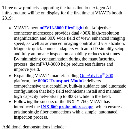
Three new products supporting the transition to next-gen AI
infrastructure will be on display for the first time at VIAVI’s booth
2319:
VIAVI’s new
mFVU-3000 FlexLight
dual-objective
connector microscope provides dual 400X high-resolution
magnification and 30X wide field of view, enhanced imaging
speed, as well as advanced imaging control and visualization.
Magnetic quick-connect adapters with auto ID simplify setup
and fully automatic inspection capability reduces test times.
By minimizing contamination during the manufacturing
process, the mFVU-3000 helps reduce test failures and
improve yield.
®
Expanding VIAVI’s market-leading
OneAdvisor
800
platform, the
800G Transport Module
delivers
comprehensive test capability, built-in guidance and automatic
configuration that help field technicians install and maintain
high-capacity networks up to 800G while in the field.
Following the success of the INX™ 760, VIAVI has
introduced the
INX 660 probe microscope
, which ensures
pristine single fiber connections with a simple, automated
inspection process.
Additional demonstrations include: