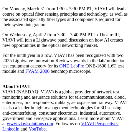
On Monday, March 31 from 1:30 – 5:30 PM PT, VIAVI will lead a
course on optical fiber sensing principles and technology, as well as
the associated specialty fiber types and components required for
their system integration.
On Wednesday, April 2 from 3:30 – 3:40 PM PT in Theatre III,
VIAVI will join a Lightwave panel discussion on how AI creates
new opportunities in the optical networking market.
For the ninth year in a row, VIAVI has been recognized with two
2025 Lightwave Innovation Reviews awards in the lab/production
test equipment category for its
ONE LabPro
ONE-1600 1.6T test
module and
FVAM-2000
benchtop microscope.
About VIAVI
VIAVI (NASDAQ: VIAV) is a global provider of network test,
monitoring and assurance solutions for telecommunications, cloud,
enterprises, first responders, military, aerospace and railway. VIAVI
is also a leader in light management technologies for 3D sensing,
anti-counterfeiting, consumer electronics, industrial, automotive,
government and aerospace applications. Learn more about VIAVI
at
www.viavisolutions.com
. Follow us on
VIAVI Perspectives
,
LinkedIn
and
YouTube
.