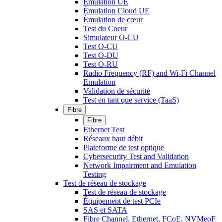
Émulation UE
Émulation Cloud UE
Émulation de cœur
Test du Coeur
Simulateur O-CU
Test O-CU
Test O-DU
Test O-RU
Radio Frequency (RF) and Wi-Fi Channel
Emulation
Validation de sécurité
Test en tant que service (TaaS)
Fibre
Fibre
Ethernet Test
Réseaux haut débit
Plateforme de test optique
Cybersecurity Test and Validation
Network Impairment and Emulation
Testing
Test de réseau de stockage
Test de réseau de stockage
Équipement de test PCIe
SAS et SATA
Fibre Channel, Ethernet, FCoE, NVMeoF