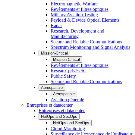
Electromagnetic Warfare
Revêtements et filtres optiques
Military Aviation Testing
Payload & Device Optical Elements
Radar
Research, Development and
Manufacturing
Secure and Reliable Communications
Spectrum Monitoring and Signal Analysis
Mission-Critical
Mission-Critical
Revêtements et filtres optiques
Réseaux privés 5G
Public Safety
Secure and Reliable Communications
Aérospatiale
Aérospatiale
Aviation générale
Entreprises et datacenter
Entreprises et datacenter
NetOps and SecOps
NetOps and SecOps
Cloud Monitoring
Surveillance de l’expérience de l’utilisateur