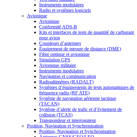
Instruments modulaires
Radio et systèmes logiciels
Avionique
Avionique
Conformité ADS-B
Kits et interfaces de tests de quantité de carburant
pour avion
Coupleurs d’antennes
Équipement de mesure de distance (DME)
Fibre optique et avionique
Simulation GPS
Avionique militaire
Instruments modulaires
Navigation et communication
Radioaltimètres (RADALT)
Systèmes d’équipements de tests automatiques de
fréquence radio (RF ATE)
Système de navigation aérienne tactique
(TACAN)
Système d’alerte de trafic et d’évitement de
collision (TCAS)
Transpondeur et interrogateur
Position, Navigation et Synchronisation
Position, Navigation et Synchronisation
Antennes GNSS/GEO/LEO