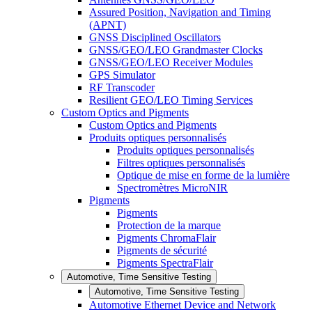
Assured Position, Navigation and Timing
(APNT)
GNSS Disciplined Oscillators
GNSS/GEO/LEO Grandmaster Clocks
GNSS/GEO/LEO Receiver Modules
GPS Simulator
RF Transcoder
Resilient GEO/LEO Timing Services
Custom Optics and Pigments
Custom Optics and Pigments
Produits optiques personnalisés
Produits optiques personnalisés
Filtres optiques personnalisés
Optique de mise en forme de la lumière
Spectromètres MicroNIR
Pigments
Pigments
Protection de la marque
Pigments ChromaFlair
Pigments de sécurité
Pigments SpectraFlair
Automotive, Time Sensitive Testing
Automotive, Time Sensitive Testing
Automotive Ethernet Device and Network