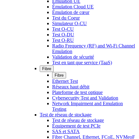
Émulation UE
Émulation Cloud UE
Émulation de cœur
Test du Coeur
Simulateur O-CU
Test O-CU
Test O-DU
Test O-RU
Radio Frequency (RF) and Wi-Fi Channel
Emulation
Validation de sécurité
Test en tant que service (TaaS)
Fibre
Fibre
Ethernet Test
Réseaux haut débit
Plateforme de test optique
Cybersecurity Test and Validation
Network Impairment and Emulation
Testing
Test de réseau de stockage
Test de réseau de stockage
Équipement de test PCIe
SAS et SATA
Fibre Channel, Ethernet, FCoE, NVMeoF