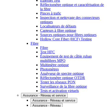
Ethernet Test
Réflectomètre optique et caractérisation de
la fibre
Pinces à trafic
Inspection et nettoyage des connecteurs
optiques
Localisateurs de défauts
Capteurs à fibre optique
Sources optiques pour fibres optiques
Hollow Core Fiber (HCF) Testing
Fibre
Fibre
Test HFC
Équipement de test de câble ruban
multifibres MPO
Multimètre optique
Photomètres
Analyseur de spectre optique
Réflectomètre optique OTDR
Tester les réseaux PON
Surveillance de la fibre optique
Tests et activation virtuels
Assurance - Réseau et service
Assurance - Réseau et service
Assurance - Réseau