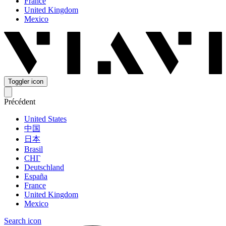
France
United Kingdom
Mexico
Toggler icon
Précédent
United States
中国
日本
Brasil
СНГ
Deutschland
España
France
United Kingdom
Mexico
Search icon