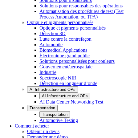
Solutions pour installateurs
Solutions pour responsables des opérations
Automatisation des procédures de test (Test
Process Automation, ou TPA)
Optique et pigments personnalisés
Optique et pigments personnalisés
Détection 3D
Lutte contre la contrefaçon
Automobile
Biomedical Applications
Électronique grand public
Solutions personnalisées pour couleurs
Gouvernement/aérospatiale
Industrie
Spectroscopie NIR
Détection en longueur d’onde
AI Infrastructure and OPs
AI Infrastructure and OPs
AI Data Center Networking Test
Transportation
Transportation
Automotive Testing
Comment acheter
Obtenir un devis
Demander une démo