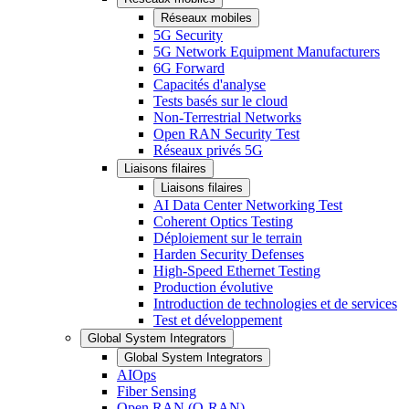
Réseaux mobiles
5G Security
5G Network Equipment Manufacturers
6G Forward
Capacités d'analyse
Tests basés sur le cloud
Non-Terrestrial Networks
Open RAN Security Test
Réseaux privés 5G
Liaisons filaires
Liaisons filaires
AI Data Center Networking Test
Coherent Optics Testing
Déploiement sur le terrain
Harden Security Defenses
High-Speed Ethernet Testing
Production évolutive
Introduction de technologies et de services
Test et développement
Global System Integrators
Global System Integrators
AIOps
Fiber Sensing
Open RAN (O-RAN)