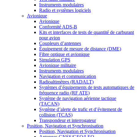
Instruments modulaires
Radio et systèmes logiciels
Avionique
Avionique
Conformité ADS-B
Kits et interfaces de tests de quantité de carburant
pour avion
Coupleurs d’antennes
Équipement de mesure de distance (DME)
Fibre optique et avionique
Simulation GPS
Avionique militaire
Instruments modulaires
Navigation et communication
Radioaltimètres (RADALT)
Systèmes d’équipements de tests automatiques de
fréquence radio (RF ATE)
Système de navigation aérienne tactique
(TACAN)
Système d’alerte de trafic et d’évitement de
collision (TCAS)
Transpondeur et interrogateur
Position, Navigation et Synchronisation
Position, Navigation et Synchronisation
Antennes GNSS/GEO/LEO