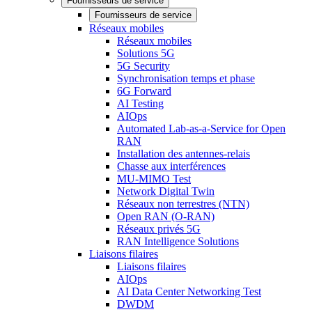
Fournisseurs de service
Fournisseurs de service
Réseaux mobiles
Réseaux mobiles
Solutions 5G
5G Security
Synchronisation temps et phase
6G Forward
AI Testing
AIOps
Automated Lab-as-a-Service for Open
RAN
Installation des antennes-relais
Chasse aux interférences
MU-MIMO Test
Network Digital Twin
Réseaux non terrestres (NTN)
Open RAN (O-RAN)
Réseaux privés 5G
RAN Intelligence Solutions
Liaisons filaires
Liaisons filaires
AIOps
AI Data Center Networking Test
DWDM