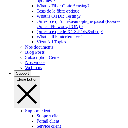
optiques ?
What is Fiber Optic Sensing?
Tests de la fibre optique
What is OTDR Testing?
Qu’est-ce qu’un réseau optique passif (Passive
Optical Network, PON) ?
Qu’est-ce que le XGS-PON&nbsp;?
What is RF Interference?
View All Topics
Nos documents
Blog Posts
Subscription Center
Nos vidéos
Webinars
Support
Close button
Support client
Support client
Portail client
Service client