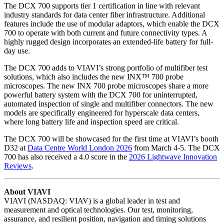
The DCX 700 supports tier 1 certification in line with relevant
industry standards for data center fiber infrastructure. Additional
features include the use of modular adaptors, which enable the DCX
700 to operate with both current and future connectivity types. A
highly rugged design incorporates an extended-life battery for full-
day use.
The DCX 700 adds to VIAVI’s strong portfolio of multifiber test
solutions, which also includes the new INX™ 700 probe
microscopes. The new INX 700 probe microscopes share a more
powerful battery system with the DCX 700 for uninterrupted,
automated inspection of single and multifiber connectors. The new
models are specifically engineered for hyperscale data centers,
where long battery life and inspection speed are critical.
The DCX 700 will be showcased for the first time at VIAVI’s booth
D32 at
Data Centre World London 2026
from March 4-5. The DCX
700 has also received a 4.0 score in the
2026 Lightwave Innovation
Reviews
.
About VIAVI
VIAVI (NASDAQ: VIAV) is a global leader in test and
measurement and optical technologies. Our test, monitoring,
assurance, and resilient position, navigation and timing solutions