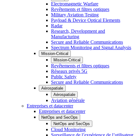
Electromagnetic Warfare
Revêtements et filtres optiques
Military Aviation Testing
Payload & Device Optical Elements
Radar
Research, Development and
Manufacturing
Secure and Reliable Communications
Spectrum Monitoring and Signal Analysis
Mission-Critical
Mission-Critical
Revêtements et filtres optiques
Réseaux privés 5G
Public Safety
Secure and Reliable Communications
Aérospatiale
Aérospatiale
Aviation générale
Entreprises et datacenter
Entreprises et datacenter
NetOps and SecOps
NetOps and SecOps
Cloud Monitoring
Surveillance de l’expérience de l’utilisateur