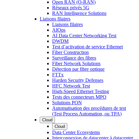
Open RAN (O-RAN)
Réseaux privés 5G
RAN Intelligence Solutions
Liaisons filaires
Liaisons filaires
AIOps
AI Data Center Networking Test
DWDM
Test d’activation de service Ethernet
Fiber Construction
Surveillance des fibres
Fiber Network Solutions
Détection par fibre optique
FTTx
Harden Security Defenses
HFC Network Test
High-Speed Ethernet Testing
Tests des connecteurs MPO
Solutions PON
Automatisation des procédures de test
(Test Process Automation, ou TPA)
Cloud
Cloud
Data Center Ecosystems
Interconnexion de datacenter à datacenter