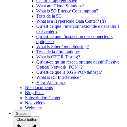
Centre d’apprentissage
What are Cloud Solutions?
What is 5G Energy Consumption?
Tests de la 5G
What is a Hyperscale Data Center? (fr)
Qu’est-ce que l’interconnexion de datacenter à
datacenter ?
Qu’est-ce que l’inspection des connecteurs
optiques ?
What is Fiber Optic Sensing?
Tests de la fibre optique
What is OTDR Testing?
Qu’est-ce qu’un réseau optique passif (Passive
Optical Network, PON) ?
Qu’est-ce que le XGS-PON&nbsp;?
What is RF Interference?
View All Topics
Nos documents
Blog Posts
Subscription Center
Nos vidéos
Webinars
Support
Close button