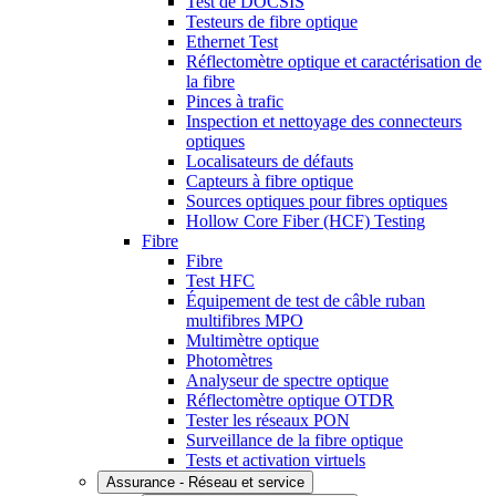
Test de DOCSIS
Testeurs de fibre optique
Ethernet Test
Réflectomètre optique et caractérisation de
la fibre
Pinces à trafic
Inspection et nettoyage des connecteurs
optiques
Localisateurs de défauts
Capteurs à fibre optique
Sources optiques pour fibres optiques
Hollow Core Fiber (HCF) Testing
Fibre
Fibre
Test HFC
Équipement de test de câble ruban
multifibres MPO
Multimètre optique
Photomètres
Analyseur de spectre optique
Réflectomètre optique OTDR
Tester les réseaux PON
Surveillance de la fibre optique
Tests et activation virtuels
Assurance - Réseau et service