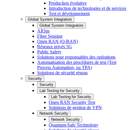
Production évolutive
Introduction de technologies et de services
Test et développement
Global System Integrators
Global System Integrators
AIOps
Fiber Sensing
Open RAN (O-RAN)
Réseaux privés 5G
Public Safety
Solutions pour responsables des opérations
Automatisation des procédures de test (Test
Process Automation, ou TPA)
Solutions de sécurité réseau
Security
Security
Lab Testing for Security
Lab Testing for Security
Open RAN Security Test
Solutions de gestion de VPN
Network Security
Network Security
Quantum-Safe Technology