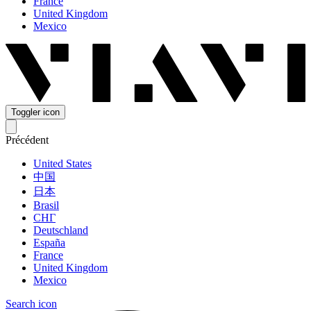
France
United Kingdom
Mexico
Toggler icon
Précédent
United States
中国
日本
Brasil
СНГ
Deutschland
España
France
United Kingdom
Mexico
Search icon