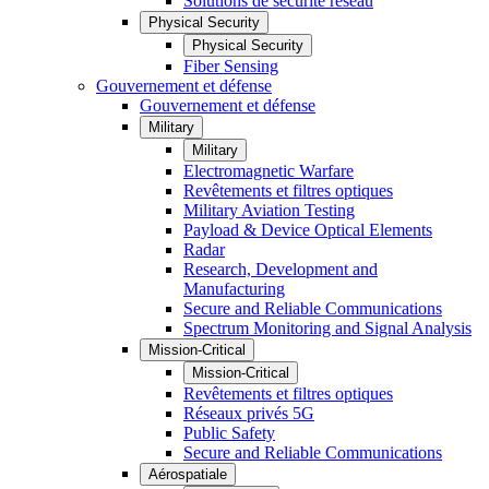
Solutions de sécurité réseau
Physical Security
Physical Security
Fiber Sensing
Gouvernement et défense
Gouvernement et défense
Military
Military
Electromagnetic Warfare
Revêtements et filtres optiques
Military Aviation Testing
Payload & Device Optical Elements
Radar
Research, Development and
Manufacturing
Secure and Reliable Communications
Spectrum Monitoring and Signal Analysis
Mission-Critical
Mission-Critical
Revêtements et filtres optiques
Réseaux privés 5G
Public Safety
Secure and Reliable Communications
Aérospatiale