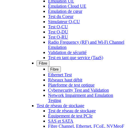
Émulation UE
Émulation Cloud UE
Émulation de cœur
Test du Coeur
Simulateur O-CU
Test O-CU
Test O-DU
Test O-RU
Radio Frequency (RF) and Wi-Fi Channel
Emulation
Validation de sécurité
Test en tant que service (TaaS)
Fibre
Fibre
Ethernet Test
Réseaux haut débit
Plateforme de test optique
Cybersecurity Test and Validation
Network Impairment and Emulation
Testing
Test de réseau de stockage
Test de réseau de stockage
Équipement de test PCIe
SAS et SATA
Fibre Channel, Ethernet, FCoE, NVMeoF