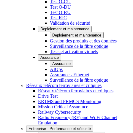
Test O-CU
Test O-DU
Test O-RU
Test RIC
Validation de sécurité
Deploiement et maintenance
Deploiement et maintenance
Gestion des produits et des données
Surveillance de la fibre optique
Tests et activation virtuels
Assurance
Assurance
AIOps
Assurance - Ethernet
Surveillance de la fibre optique
Réseaux télécom ferroviaires et critiques
Réseaux télécom ferroviaires et critiques
Drive Test
ERTMS and FRMCS Monitoring
Mission Critical Assurance
Railway Cybersecurity
Radio Frequency (RF) and Wi-Fi Channel
Emulation
Entreprise - Performance et sécurité