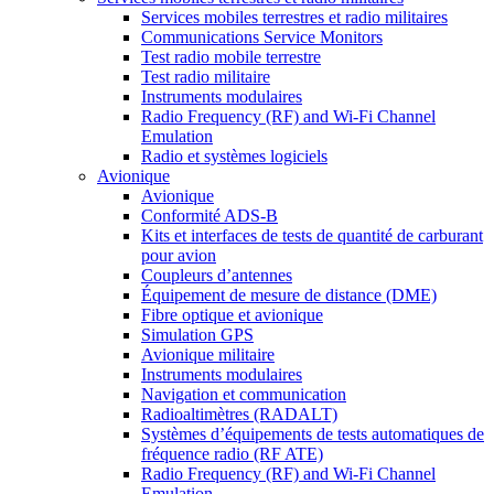
Services mobiles terrestres et radio militaires
Communications Service Monitors
Test radio mobile terrestre
Test radio militaire
Instruments modulaires
Radio Frequency (RF) and Wi-Fi Channel
Emulation
Radio et systèmes logiciels
Avionique
Avionique
Conformité ADS-B
Kits et interfaces de tests de quantité de carburant
pour avion
Coupleurs d’antennes
Équipement de mesure de distance (DME)
Fibre optique et avionique
Simulation GPS
Avionique militaire
Instruments modulaires
Navigation et communication
Radioaltimètres (RADALT)
Systèmes d’équipements de tests automatiques de
fréquence radio (RF ATE)
Radio Frequency (RF) and Wi-Fi Channel
Emulation