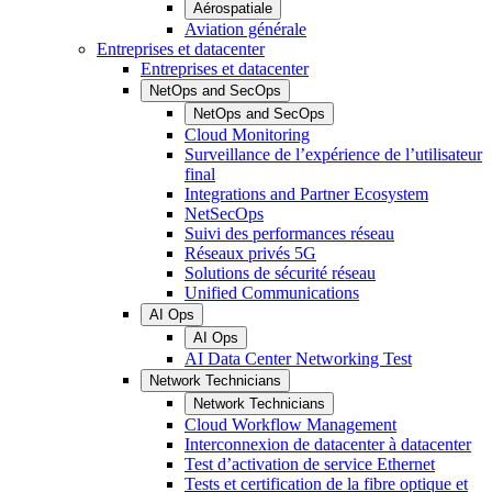
Aérospatiale
Aviation générale
Entreprises et datacenter
Entreprises et datacenter
NetOps and SecOps
NetOps and SecOps
Cloud Monitoring
Surveillance de l’expérience de l’utilisateur
final
Integrations and Partner Ecosystem
NetSecOps
Suivi des performances réseau
Réseaux privés 5G
Solutions de sécurité réseau
Unified Communications
AI Ops
AI Ops
AI Data Center Networking Test
Network Technicians
Network Technicians
Cloud Workflow Management
Interconnexion de datacenter à datacenter
Test d’activation de service Ethernet
Tests et certification de la fibre optique et