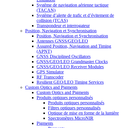
Système de navigation aérienne tactique
(TACAN)
Système d’alerte de trafic et d’évitement de
collision (TCAS)
Transpondeur et interrogateur
Position, Navigation et Synchronisation
Position, Navigation et Synchronisation
Antennes GNSS/GEO/LEO
Assured Position, Navigation and Timing
(APNT)
GNSS Disciplined Oscillators
GNSS/GEO/LEO Grandmaster Clocks
GNSS/GEO/LEO Receiver Modules
GPS Simulator
RF Transcoder
Resilient GEO/LEO Timing Services
Custom Optics and Pigments
Custom Optics and Pigments
Produits optiques personnalisés
Produits optiques personnalisés
Filtres optiques personnalisés
Optique de mise en forme de la lumière
Spectromètres MicroNIR
Pigments