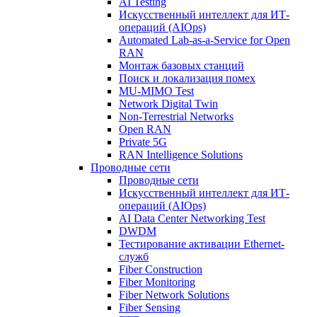
AI Testing
Искусственный интеллект для ИТ-
операций (AIOps)
Automated Lab-as-a-Service for Open
RAN
Монтаж базовых станций
Поиск и локализация помех
MU-MIMO Test
Network Digital Twin
Non-Terrestrial Networks
Open RAN
Private 5G
RAN Intelligence Solutions
Проводные сети
Проводные сети
Искусственный интеллект для ИТ-
операций (AIOps)
AI Data Center Networking Test
DWDM
Тестирование активации Ethernet-
служб
Fiber Construction
Fiber Monitoring
Fiber Network Solutions
Fiber Sensing