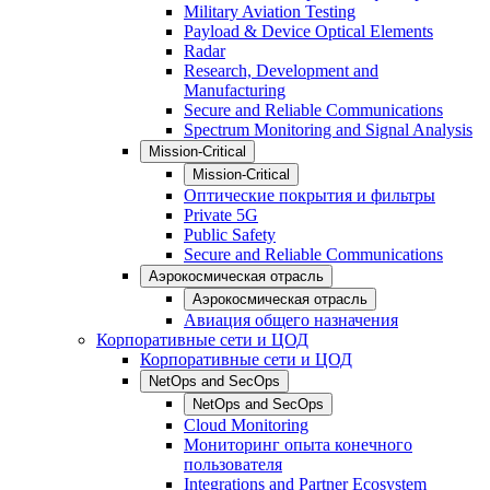
Military Aviation Testing
Payload & Device Optical Elements
Radar
Research, Development and
Manufacturing
Secure and Reliable Communications
Spectrum Monitoring and Signal Analysis
Mission-Critical
Mission-Critical
Оптические покрытия и фильтры
Private 5G
Public Safety
Secure and Reliable Communications
Аэрокосмическая отрасль
Аэрокосмическая отрасль
Авиация общего назначения
Корпоративные сети и ЦОД
Корпоративные сети и ЦОД
NetOps and SecOps
NetOps and SecOps
Cloud Monitoring
Мониторинг опыта конечного
пользователя
Integrations and Partner Ecosystem