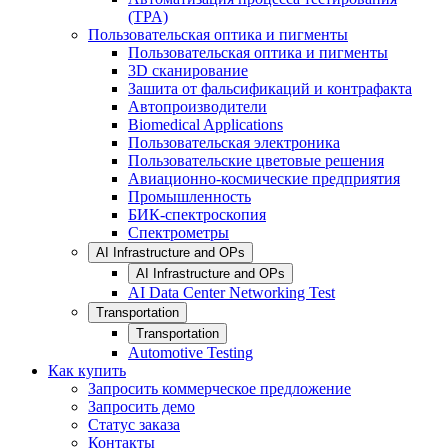
(TPA)
Пользовательская оптика и пигменты
Пользовательская оптика и пигменты
3D сканирование
Зашита от фальсификаций и контрафакта
Автопроизводители
Biomedical Applications
Пользовательская электроника
Пользовательские цветовые решения
Авиационно-космические предприятия
Промышленность
БИК-спектроскопия
Спектрометры
AI Infrastructure and OPs
AI Infrastructure and OPs
AI Data Center Networking Test
Transportation
Transportation
Automotive Testing
Как купить
Запросить коммерческое предложение
Запросить демо
Статус заказа
Контакты