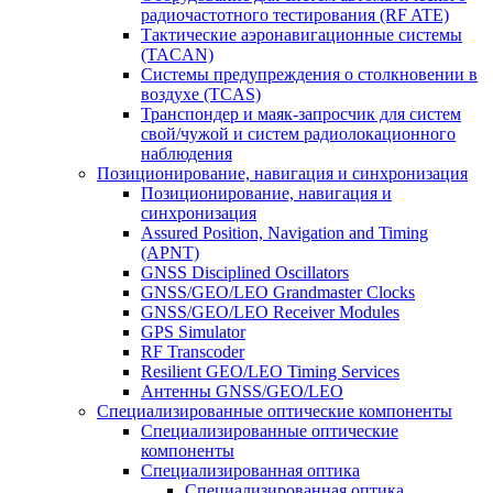
радиочастотного тестирования (RF ATE)
Тактические аэронавигационные системы
(TACAN)
Системы предупреждения о столкновении в
воздухе (TCAS)
Транспондер и маяк-запросчик для систем
свой/чужой и систем радиолокационного
наблюдения
Позиционирование, навигация и синхронизация
Позиционирование, навигация и
синхронизация
Assured Position, Navigation and Timing
(APNT)
GNSS Disciplined Oscillators
GNSS/GEO/LEO Grandmaster Clocks
GNSS/GEO/LEO Receiver Modules
GPS Simulator
RF Transcoder
Resilient GEO/LEO Timing Services
Антенны GNSS/GEO/LEO
Специализированные оптические компоненты
Специализированные оптические
компоненты
Специализированная оптика
Специализированная оптика