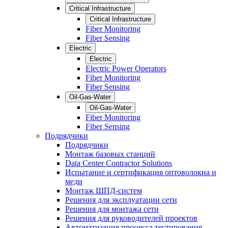
Critical Infrastructure
Critical Infrastructure
Fiber Monitoring
Fiber Sensing
Electric
Electric
Electric Power Operators
Fiber Monitoring
Fiber Sensing
Oil-Gas-Water
Oil-Gas-Water
Fiber Monitoring
Fiber Sensing
Подрядчики
Подрядчики
Монтаж базовых станций
Data Center Contractor Solutions
Испытание и сертификация оптоволокна и
меди
Монтаж ШПД-систем
Решения для эксплуатации сети
Решения для монтажа сети
Решения для руководителей проектов
Автоматизация процесса тестирования