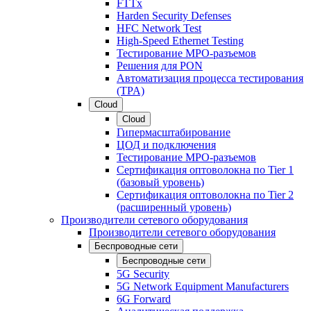
FTTx
Harden Security Defenses
HFC Network Test
High-Speed Ethernet Testing
Тестирование МРО-разъемов
Решения для PON
Автоматизация процесса тестирования
(TPA)
Cloud
Cloud
Гипермасштабирование
ЦОД и подключения
Тестирование МРО-разъемов
Сертификация оптоволокна по Tier 1
(базовый уровень)
Сертификация оптоволокна по Tier 2
(расширенный уровень)
Производители сетевого оборудования
Производители сетевого оборудования
Беспроводные сети
Беспроводные сети
5G Security
5G Network Equipment Manufacturers
6G Forward