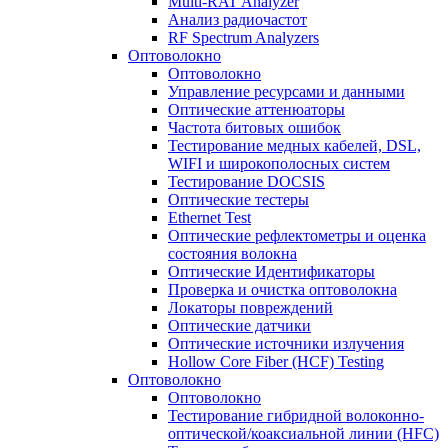
Multi-RAT Analyzer
Анализ радиочастот
RF Spectrum Analyzers
Оптоволокно
Оптоволокно
Управление ресурсами и данными
Оптические aттенюаторы
Частота битовых ошибок
Тестирование медных кабелей, DSL,
WIFI и широкополосных систем
Тестирование DOCSIS
Оптические тестеры
Ethernet Test
Оптические рефлектометры и оценка
состояния волокна
Оптические Идентификаторы
Проверка и очистка оптоволокна
Локаторы повреждений
Оптические датчики
Оптические источники излучения
Hollow Core Fiber (HCF) Testing
Оптоволокно
Оптоволокно
Тестирование гибридной волоконно-
оптической/коаксиальной линии (HFC)