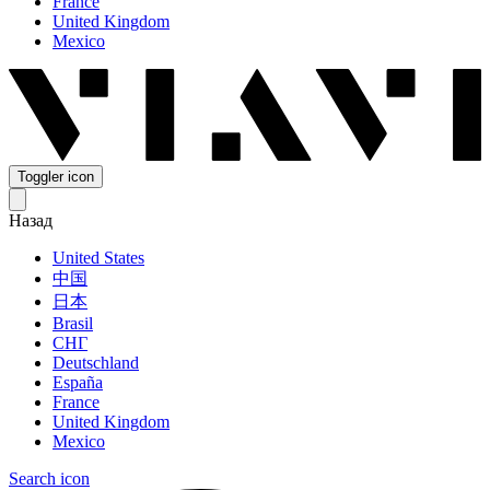
France
United Kingdom
Mexico
Toggler icon
Назад
United States
中国
日本
Brasil
СНГ
Deutschland
España
France
United Kingdom
Mexico
Search icon