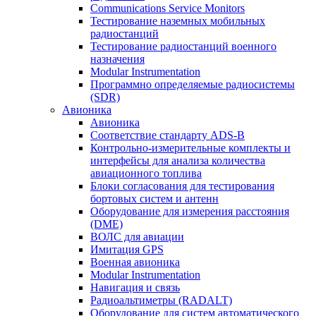
Communications Service Monitors
Тестирование наземных мобильных
радиостанций
Тестирование радиостанций военного
назначения
Modular Instrumentation
Программно определяемые радиосистемы
(SDR)
Авионика
Авионика
Соответствие стандарту ADS-B
Контрольно-измерительные комплекты и
интерфейсы для анализа количества
авиационного топлива
Блоки согласования для тестирования
бортовых систем и антенн
Оборудование для измерения расстояния
(DME)
ВОЛС для авиации
Имитация GPS
Военная авионика
Modular Instrumentation
Навигация и связь
Радиоальтиметры (RADALT)
Оборудование для систем автоматического