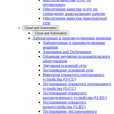
оптоволокну
Обеспечение качества услуг по
гибридному коаксиальному кабелю
Обеспечение качества транспортной
сети
Cloud and Automation
Cloud and Automation
Лабораторные и производственные решения
Лабораторные и производственные
решения
Automation and Orchestration
Облачная эмуляция пользовательского
оборудования
Эмуляция основной сети
Тестирование основной сети
Имитатор открытого центрального
устройства (O-CU)
Тестирование открытого центрального
устройства (O-CU)
Тестирование открытого
распределенного устройства (O-DU)
Тестирование открытого
радиоустройства (O-RU)
Тестирование дистанционного