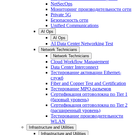
NetSecOps
Мониторинг производительности сети
Private 5G
Безопасность сети
Unified Communications
AI Ops
AI Ops
AI Data Center Networking Test
Network Technicians
Network Technicians
Cloud Workflow Management
Data Center Interconnect
Тестирование активации Ethernet-
служб
Fiber and Copper Test and Certification
Тестирование МРО-разъемов
Сертификация оптоволокна по Tier 1
(базовый уровень)
Сертификация оптоволокна по Tier 2
(расширенный уровень)
Тестирование производительности
WLAN
Infrastructure and Utilities
Infrastructure and Utilities