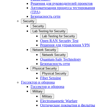
Решения для руководителей проектов
Автоматизация процесса тестирования
(TPA)
Безопасность сети
Security
Security
Lab Testing for Security
Lab Testing for Security
Open RAN Security Test
Решения для управления VPN
Network Security
Network Security
Quantum-Safe Technology
Безопасность сети
Physical Security
Physical Security
Fiber Sensing
Госсектор и оборона
Госсектор и оборона
Military
Military
Electromagnetic Warfare
Оптические покрытия и фильтры