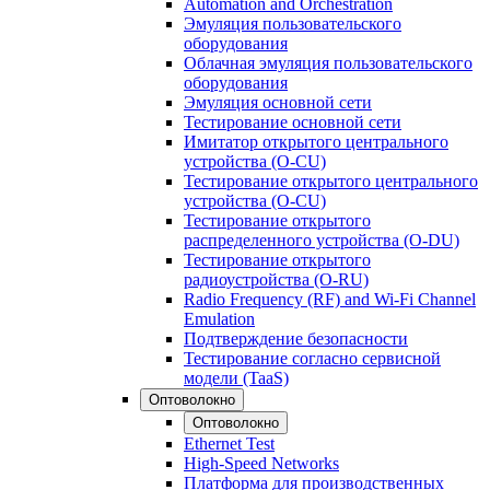
Automation and Orchestration
Эмуляция пользовательского
оборудования
Облачная эмуляция пользовательского
оборудования
Эмуляция основной сети
Тестирование основной сети
Имитатор открытого центрального
устройства (O-CU)
Тестирование открытого центрального
устройства (O-CU)
Тестирование открытого
распределенного устройства (O-DU)
Тестирование открытого
радиоустройства (O-RU)
Radio Frequency (RF) and Wi-Fi Channel
Emulation
Подтверждение безопасности
Тестирование согласно сервисной
модели (TaaS)
Оптоволокно
Оптоволокно
Ethernet Test
High-Speed Networks
Платформа для производственных