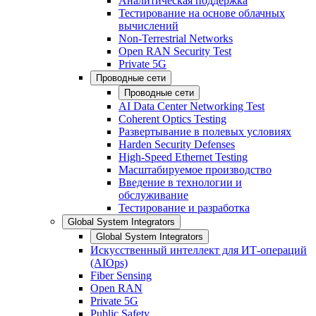
Аналитическая поддержка
Тестирование на основе облачных
вычислений
Non-Terrestrial Networks
Open RAN Security Test
Private 5G
Проводные сети
Проводные сети
AI Data Center Networking Test
Coherent Optics Testing
Развертывание в полевых условиях
Harden Security Defenses
High-Speed Ethernet Testing
Масштабируемое производство
Введение в технологии и
обслуживание
Тестирование и разработка
Global System Integrators
Global System Integrators
Искусственный интеллект для ИТ-операций
(AIOps)
Fiber Sensing
Open RAN
Private 5G
Public Safety