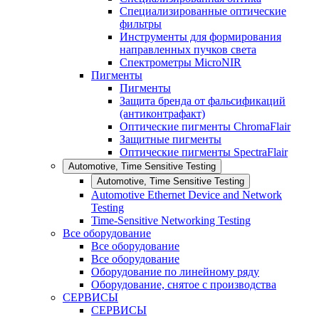
Специализированные оптические
фильтры
Инструменты для формирования
направленных пучков света
Спектрометры MicroNIR
Пигменты
Пигменты
Защита бренда от фальсификаций
(антиконтрафакт)
Оптические пигменты ChromaFlair
Защитные пигменты
Оптические пигменты SpectraFlair
Automotive, Time Sensitive Testing
Automotive, Time Sensitive Testing
Automotive Ethernet Device and Network
Testing
Time-Sensitive Networking Testing
Все оборудование
Все оборудование
Все оборудование
Оборудование по линейному ряду
Оборудование, снятое с производства
СЕРВИСЫ
СЕРВИСЫ