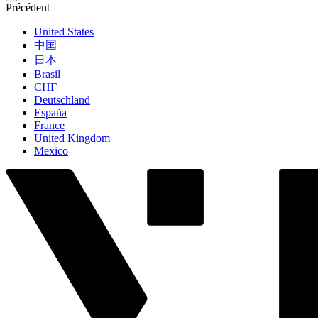
Précédent
United States
中国
日本
Brasil
СНГ
Deutschland
España
France
United Kingdom
Mexico