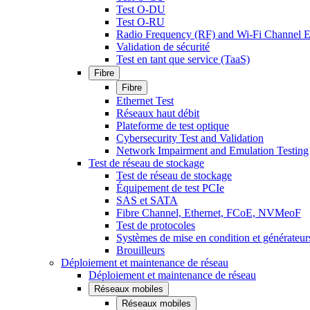
Test O-DU
Test O-RU
Radio Frequency (RF) and Wi-Fi Channel E
Validation de sécurité
Test en tant que service (TaaS)
Fibre
Fibre
Ethernet Test
Réseaux haut débit
Plateforme de test optique
Cybersecurity Test and Validation
Network Impairment and Emulation Testing
Test de réseau de stockage
Test de réseau de stockage
Équipement de test PCIe
SAS et SATA
Fibre Channel, Ethernet, FCoE, NVMeoF
Test de protocoles
Systèmes de mise en condition et générateur
Brouilleurs
Déploiement et maintenance de réseau
Déploiement et maintenance de réseau
Réseaux mobiles
Réseaux mobiles