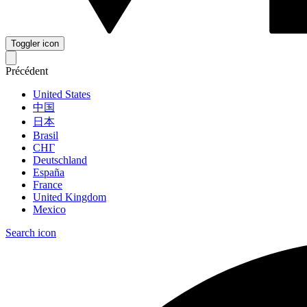
Toggler icon
Précédent
United States
中国
日本
Brasil
СНГ
Deutschland
España
France
United Kingdom
Mexico
Search icon