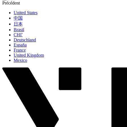
Précédent
United States
中国
日本
Brasil
СНГ
Deutschland
España
France
United Kingdom
Mexico