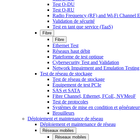
Test O-DU
Test O-RU
Radio Frequency (RF) and Wi-Fi Channel E
Validation de sécurité
Test en tant que service (TaaS)
Fibre
Fibre
Ethernet Test
Réseaux haut débit
Plateforme de test optique
Cybersecurity Test and Validation
Network Impairment and Emulation Testing
Test de réseau de stockage
Test de réseau de stockage
Équipement de test PCIe
SAS et SATA
Fibre Channel, Ethernet, FCoE, NVMeoF
Test de protocoles
Systèmes de mise en condition et générateur
Brouilleurs
Déploiement et maintenance de réseau
Déploiement et maintenance de réseau
Réseaux mobiles
Réseaux mobiles