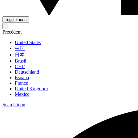
Toggler icon
Précédent
United States
中国
日本
Brasil
СНГ
Deutschland
España
France
United Kingdom
Mexico
Search icon