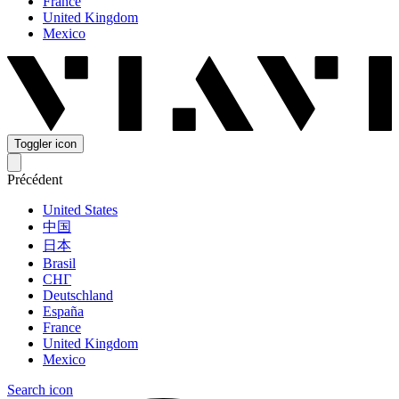
France
United Kingdom
Mexico
Toggler icon
Précédent
United States
中国
日本
Brasil
СНГ
Deutschland
España
France
United Kingdom
Mexico
Search icon