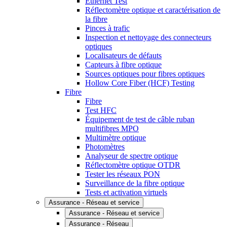
Ethernet Test
Réflectomètre optique et caractérisation de
la fibre
Pinces à trafic
Inspection et nettoyage des connecteurs
optiques
Localisateurs de défauts
Capteurs à fibre optique
Sources optiques pour fibres optiques
Hollow Core Fiber (HCF) Testing
Fibre
Fibre
Test HFC
Équipement de test de câble ruban
multifibres MPO
Multimètre optique
Photomètres
Analyseur de spectre optique
Réflectomètre optique OTDR
Tester les réseaux PON
Surveillance de la fibre optique
Tests et activation virtuels
Assurance - Réseau et service
Assurance - Réseau et service
Assurance - Réseau