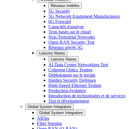
Réseaux mobiles
5G Security
5G Network Equipment Manufacturers
6G Forward
Capacités d'analyse
Tests basés sur le cloud
Non-Terrestrial Networks
Open RAN Security Test
Réseaux privés 5G
Liaisons filaires
Liaisons filaires
AI Data Center Networking Test
Coherent Optics Testing
Déploiement sur le terrain
Harden Security Defenses
High-Speed Ethernet Testing
Production évolutive
Introduction de technologies et de services
Test et développement
Global System Integrators
Global System Integrators
AIOps
Fiber Sensing
Open RAN (O-RAN)