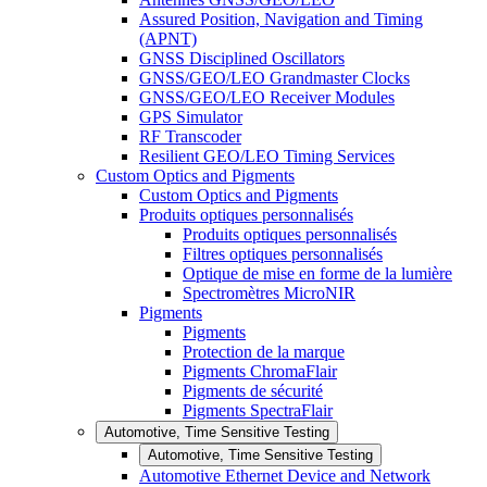
Assured Position, Navigation and Timing
(APNT)
GNSS Disciplined Oscillators
GNSS/GEO/LEO Grandmaster Clocks
GNSS/GEO/LEO Receiver Modules
GPS Simulator
RF Transcoder
Resilient GEO/LEO Timing Services
Custom Optics and Pigments
Custom Optics and Pigments
Produits optiques personnalisés
Produits optiques personnalisés
Filtres optiques personnalisés
Optique de mise en forme de la lumière
Spectromètres MicroNIR
Pigments
Pigments
Protection de la marque
Pigments ChromaFlair
Pigments de sécurité
Pigments SpectraFlair
Automotive, Time Sensitive Testing
Automotive, Time Sensitive Testing
Automotive Ethernet Device and Network