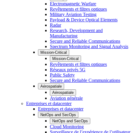
Electromagnetic Warfare
Revêtements et filtres optiques
Military Aviation Testing
Payload & Device Optical Elements
Radar
Research, Development and
Manufacturing
Secure and Reliable Communications
Spectrum Monitoring and Signal Analysis
Mission-Critical
Mission-Critical
Revêtements et filtres optiques
Réseaux privés 5G
Public Safety
Secure and Reliable Communications
Aérospatiale
Aérospatiale
Aviation générale
Entreprises et datacenter
Entreprises et datacenter
NetOps and SecOps
NetOps and SecOps
Cloud Monitoring
Surveillance de l’expérience de l’utilisateur