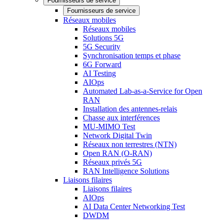
Fournisseurs de service
Fournisseurs de service
Réseaux mobiles
Réseaux mobiles
Solutions 5G
5G Security
Synchronisation temps et phase
6G Forward
AI Testing
AIOps
Automated Lab-as-a-Service for Open
RAN
Installation des antennes-relais
Chasse aux interférences
MU-MIMO Test
Network Digital Twin
Réseaux non terrestres (NTN)
Open RAN (O-RAN)
Réseaux privés 5G
RAN Intelligence Solutions
Liaisons filaires
Liaisons filaires
AIOps
AI Data Center Networking Test
DWDM