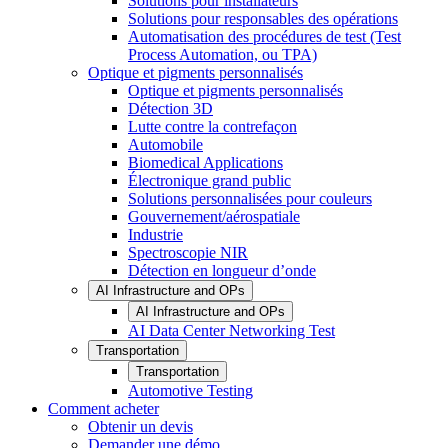
Solutions pour installateurs
Solutions pour responsables des opérations
Automatisation des procédures de test (Test
Process Automation, ou TPA)
Optique et pigments personnalisés
Optique et pigments personnalisés
Détection 3D
Lutte contre la contrefaçon
Automobile
Biomedical Applications
Électronique grand public
Solutions personnalisées pour couleurs
Gouvernement/aérospatiale
Industrie
Spectroscopie NIR
Détection en longueur d’onde
AI Infrastructure and OPs
AI Infrastructure and OPs
AI Data Center Networking Test
Transportation
Transportation
Automotive Testing
Comment acheter
Obtenir un devis
Demander une démo