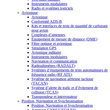
Instruments modulaires
Radio et systèmes logiciels
Avionique
Avionique
Conformité ADS-B
Kits et interfaces de tests de quantité de carburant
pour avion
Coupleurs d’antennes
Équipement de mesure de distance (DME)
Fibre optique et avionique
Simulation GPS
Avionique militaire
Instruments modulaires
Navigation et communication
Radioaltimètres (RADALT)
Systèmes d’équipements de tests automatiques de
fréquence radio (RF ATE)
Système de navigation aérienne tactique
(TACAN)
Système d’alerte de trafic et d’évitement de
collision (TCAS)
Transpondeur et interrogateur
Position, Navigation et Synchronisation
Position, Navigation et Synchronisation
Antennes GNSS/GEO/LEO