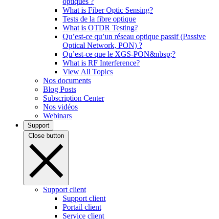
optiques ?
What is Fiber Optic Sensing?
Tests de la fibre optique
What is OTDR Testing?
Qu’est-ce qu’un réseau optique passif (Passive
Optical Network, PON) ?
Qu’est-ce que le XGS-PON&nbsp;?
What is RF Interference?
View All Topics
Nos documents
Blog Posts
Subscription Center
Nos vidéos
Webinars
Support
Close button
Support client
Support client
Portail client
Service client