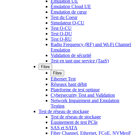
Émulation UE
Émulation Cloud UE
Émulation de cœur
Test du Coeur
Simulateur O-CU
Test O-CU
Test O-DU
Test O-RU
Radio Frequency (RF) and Wi-Fi Channel
Emulation
Validation de sécurité
Test en tant que service (TaaS)
Fibre
Fibre
Ethernet Test
Réseaux haut débit
Plateforme de test optique
Cybersecurity Test and Validation
Network Impairment and Emulation
Testing
Test de réseau de stockage
Test de réseau de stockage
Équipement de test PCIe
SAS et SATA
Fibre Channel, Ethernet, FCoE, NVMeoF