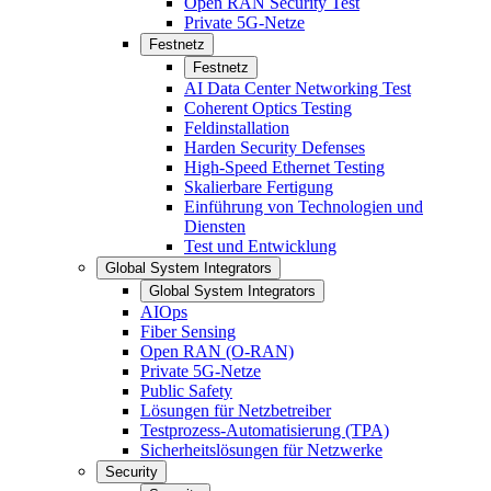
Open RAN Security Test
Private 5G-Netze
Festnetz
Festnetz
AI Data Center Networking Test
Coherent Optics Testing
Feldinstallation
Harden Security Defenses
High-Speed Ethernet Testing
Skalierbare Fertigung
Einführung von Technologien und
Diensten
Test und Entwicklung
Global System Integrators
Global System Integrators
AIOps
Fiber Sensing
Open RAN (O-RAN)
Private 5G-Netze
Public Safety
Lösungen für Netzbetreiber
Testprozess-Automatisierung (TPA)
Sicherheitslösungen für Netzwerke
Security