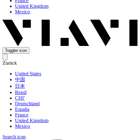
France
United Kingdom
Mexico
Toggler icon
Zurück
United States
中国
日本
Brasil
СНГ
Deutschland
España
France
United Kingdom
Mexico
Search icon