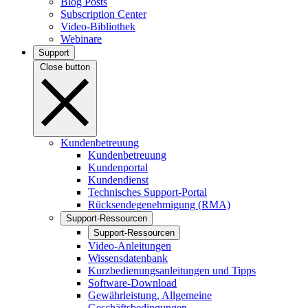
Blog Posts
Subscription Center
Video-Bibliothek
Webinare
Support
Close button
Kundenbetreuung
Kundenbetreuung
Kundenportal
Kundendienst
Technisches Support-Portal
Rücksendegenehmigung (RMA)
Support-Ressourcen
Support-Ressourcen
Video-Anleitungen
Wissensdatenbank
Kurzbedienungsanleitungen und Tipps
Software-Download
Gewährleistung, Allgemeine
Geschäftsbedingungen