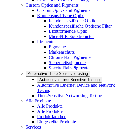
Custom Optics and Pigments
Custom Optics and Pigments
Kundenspezifische Optik
Kundenspezifische Optik
Kundenspezifische Optische Filter
Lichtformende Optik
MicroNIR-Spektrometer
Pigmente
Pigmente
Markenschutz
ChromaFlair-Pigmente
Sicherheitspigmente
SpectraFlair-Pigmente
Automotive, Time Sensitive Testing
Automotive, Time Sensitive Testing
Automotive Ethernet Device and Network
Testing
Time-Sensitive Networking Testing
Alle Produkte
Alle Produkte
Alle Produkte
Produktfamilien
Eingestellte Produkte
Services