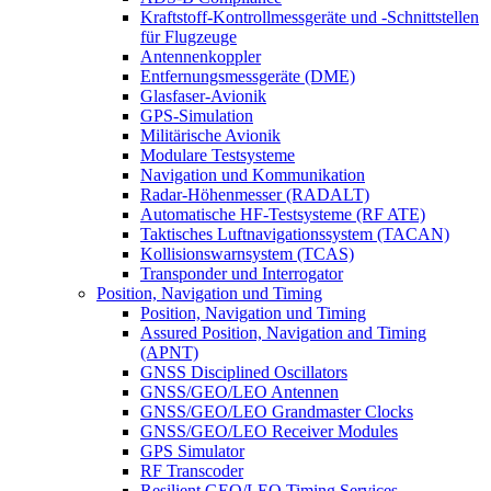
Kraftstoff-Kontrollmessgeräte und -Schnittstellen
für Flugzeuge
Antennenkoppler
Entfernungsmessgeräte (DME)
Glasfaser-Avionik
GPS-Simulation
Militärische Avionik
Modulare Testsysteme
Navigation und Kommunikation
Radar-Höhenmesser (RADALT)
Automatische HF-Testsysteme (RF ATE)
Taktisches Luftnavigationssystem (TACAN)
Kollisionswarnsystem (TCAS)
Transponder und Interrogator
Position, Navigation und Timing
Position, Navigation und Timing
Assured Position, Navigation and Timing
(APNT)
GNSS Disciplined Oscillators
GNSS/GEO/LEO Antennen
GNSS/GEO/LEO Grandmaster Clocks
GNSS/GEO/LEO Receiver Modules
GPS Simulator
RF Transcoder
Resilient GEO/LEO Timing Services