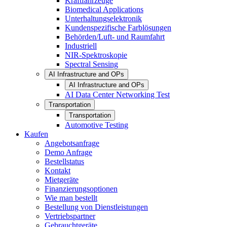
Kraftfahrzeuge
Biomedical Applications
Unterhaltungselektronik
Kundenspezifische Farblösungen
Behörden/Luft- und Raumfahrt
Industriell
NIR-Spektroskopie
Spectral Sensing
AI Infrastructure and OPs
AI Infrastructure and OPs
AI Data Center Networking Test
Transportation
Transportation
Automotive Testing
Kaufen
Angebotsanfrage
Demo Anfrage
Bestellstatus
Kontakt
Mietgeräte
Finanzierungsoptionen
Wie man bestellt
Bestellung von Dienstleistungen
Vertriebspartner
Gebrauchtgeräte