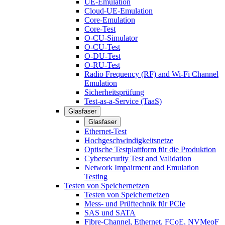
UE-Emulation
Cloud-UE-Emulation
Core-Emulation
Core-Test
O-CU-Simulator
O-CU-Test
O-DU-Test
O-RU-Test
Radio Frequency (RF) and Wi-Fi Channel
Emulation
Sicherheitsprüfung
Test-as-a-Service (TaaS)
Glasfaser
Glasfaser
Ethernet-Test
Hochgeschwindigkeitsnetze
Optische Testplattform für die Produktion
Cybersecurity Test and Validation
Network Impairment and Emulation
Testing
Testen von Speichernetzen
Testen von Speichernetzen
Mess- und Prüftechnik für PCIe
SAS und SATA
Fibre-Channel, Ethernet, FCoE, NVMeoF