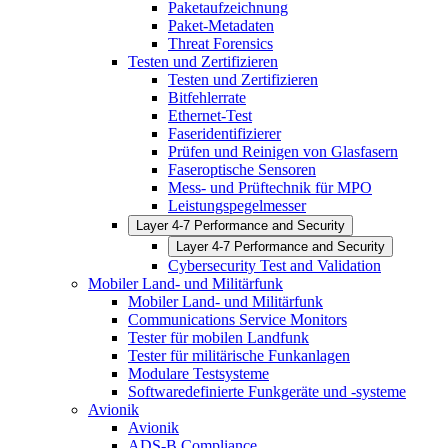
Paketaufzeichnung
Paket-Metadaten
Threat Forensics
Testen und Zertifizieren
Testen und Zertifizieren
Bitfehlerrate
Ethernet-Test
Faseridentifizierer
Prüfen und Reinigen von Glasfasern
Faseroptische Sensoren
Mess- und Prüftechnik für MPO
Leistungspegelmesser
Layer 4-7 Performance and Security
Layer 4-7 Performance and Security
Cybersecurity Test and Validation
Mobiler Land- und Militärfunk
Mobiler Land- und Militärfunk
Communications Service Monitors
Tester für mobilen Landfunk
Tester für militärische Funkanlagen
Modulare Testsysteme
Softwaredefinierte Funkgeräte und -systeme
Avionik
Avionik
ADS-B Compliance