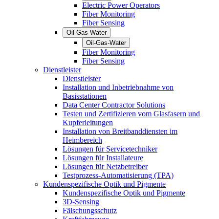
Electric Power Operators
Fiber Monitoring
Fiber Sensing
Oil-Gas-Water
Oil-Gas-Water
Fiber Monitoring
Fiber Sensing
Dienstleister
Dienstleister
Installation und Inbetriebnahme von
Basisstationen
Data Center Contractor Solutions
Testen und Zertifizieren vom Glasfasern und
Kupferleitungen
Installation von Breitbanddiensten im
Heimbereich
Lösungen für Servicetechniker
Lösungen für Installateure
Lösungen für Netzbetreiber
Testprozess-Automatisierung (TPA)
Kundenspezifische Optik und Pigmente
Kundenspezifische Optik und Pigmente
3D-Sensing
Fälschungsschutz