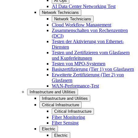
AI Ops
AI Data Center Networking Test
Network Technicians
Network Technicians
Cloud Workflow Management
Zusammenschalten von Rechenzentren
(DCI)
Testen der Aktivierung von Ethernet-
Diensten
Testen und Zertifizieren vom Glasfasern
und Kupferleitungen
Testen von MPO-Systemen
Basiszertifizierung (Tier 1) von Glasfasern
Erweiterte Zertifizierung (Tier 2) von
Glasfasern
WAN-Performance-Test
Infrastructure and Utilities
Infrastructure and Utilities
Critical Infrastructure
Critical Infrastructure
Fiber Monitoring
Fiber Sensing
Electric
Electric