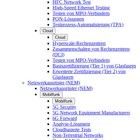
HFC Network Test
High-Speed Ethernet Testing
Testen von MPO-Verbindern
PON-Lösungen
Testprozess-Automatisierung (TPA)
Cloud
Cloud
Hyperscale-Rechenzentren
Zusammenschalten von Rechenzentren
(DCI)
Testen von MPO-Verbindern
Basiszertifizierung (Tier 1) von Glasfasern
Erweiterte Zertifizierung (Tier 2) von
Glasfasern
Netzwerkausrüster (NEM)
Netzwerkausrüster (NEM)
Mobilfunk
Mobilfunk
5G Security
5G Network Equipment Manufacturers
6G Forward
Analyse-Lösungen
Cloudbasierte Tests
Non-Terrestrial Networks