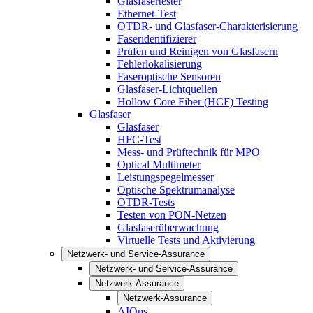
Glasfasertester
Ethernet-Test
OTDR- und Glasfaser-Charakterisierung
Faseridentifizierer
Prüfen und Reinigen von Glasfasern
Fehlerlokalisierung
Faseroptische Sensoren
Glasfaser-Lichtquellen
Hollow Core Fiber (HCF) Testing
Glasfaser
Glasfaser
HFC-Test
Mess- und Prüftechnik für MPO
Optical Multimeter
Leistungspegelmesser
Optische Spektrumanalyse
OTDR-Tests
Testen von PON-Netzen
Glasfaserüberwachung
Virtuelle Tests und Aktivierung
Netzwerk- und Service-Assurance
Netzwerk- und Service-Assurance
Netzwerk-Assurance
Netzwerk-Assurance
AIOps