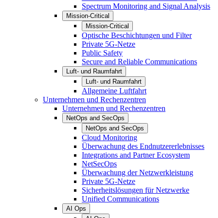
Spectrum Monitoring and Signal Analysis
Mission-Critical
Mission-Critical
Optische Beschichtungen und Filter
Private 5G-Netze
Public Safety
Secure and Reliable Communications
Luft- und Raumfahrt
Luft- und Raumfahrt
Allgemeine Luftfahrt
Unternehmen und Rechenzentren
Unternehmen und Rechenzentren
NetOps and SecOps
NetOps and SecOps
Cloud Monitoring
Überwachung des Endnutzererlebnisses
Integrations and Partner Ecosystem
NetSecOps
Überwachung der Netzwerkleistung
Private 5G-Netze
Sicherheitslösungen für Netzwerke
Unified Communications
AI Ops