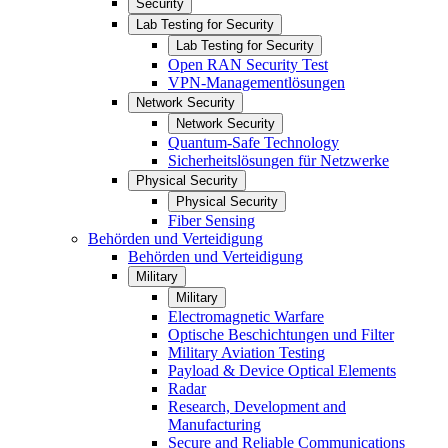
Security
Lab Testing for Security
Lab Testing for Security
Open RAN Security Test
VPN-Managementlösungen
Network Security
Network Security
Quantum-Safe Technology
Sicherheitslösungen für Netzwerke
Physical Security
Physical Security
Fiber Sensing
Behörden und Verteidigung
Behörden und Verteidigung
Military
Military
Electromagnetic Warfare
Optische Beschichtungen und Filter
Military Aviation Testing
Payload & Device Optical Elements
Radar
Research, Development and
Manufacturing
Secure and Reliable Communications