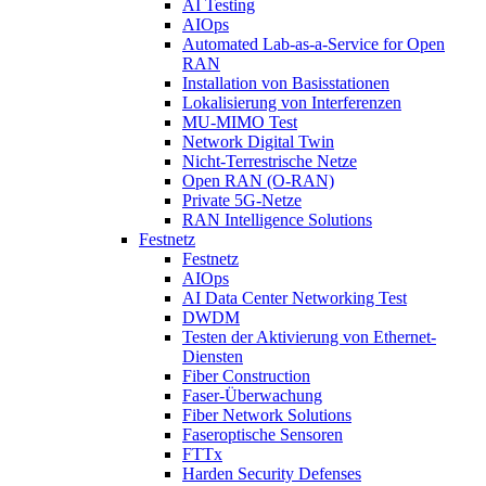
AI Testing
AIOps
Automated Lab-as-a-Service for Open
RAN
Installation von Basisstationen
Lokalisierung von Interferenzen
MU-MIMO Test
Network Digital Twin
Nicht-Terrestrische Netze
Open RAN (O-RAN)
Private 5G-Netze
RAN Intelligence Solutions
Festnetz
Festnetz
AIOps
AI Data Center Networking Test
DWDM
Testen der Aktivierung von Ethernet-
Diensten
Fiber Construction
Faser-Überwachung
Fiber Network Solutions
Faseroptische Sensoren
FTTx
Harden Security Defenses