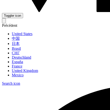
Toggler icon
Précédent
United States
中国
日本
Brasil
СНГ
Deutschland
España
France
United Kingdom
Mexico
Search icon