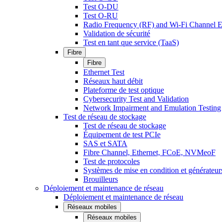
Test O-DU
Test O-RU
Radio Frequency (RF) and Wi-Fi Channel E
Validation de sécurité
Test en tant que service (TaaS)
Fibre
Fibre
Ethernet Test
Réseaux haut débit
Plateforme de test optique
Cybersecurity Test and Validation
Network Impairment and Emulation Testing
Test de réseau de stockage
Test de réseau de stockage
Équipement de test PCIe
SAS et SATA
Fibre Channel, Ethernet, FCoE, NVMeoF
Test de protocoles
Systèmes de mise en condition et générateur
Brouilleurs
Déploiement et maintenance de réseau
Déploiement et maintenance de réseau
Réseaux mobiles
Réseaux mobiles