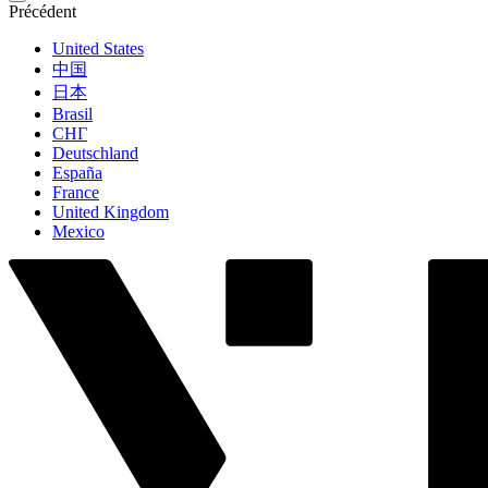
Précédent
United States
中国
日本
Brasil
СНГ
Deutschland
España
France
United Kingdom
Mexico