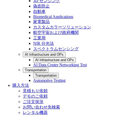
3D センシング
偽造防止
自動車
Biomedical Applications
家電製品
カスタムカラーソリューション
航空宇宙および政府機関
工業用
NIR 分光法
スペクトラムセンシング
AI Infrastructure and OPs
AI Infrastructure and OPs
AI Data Center Networking Test
Transportation
Transportation
Automotive Testing
購入方法
見積もり依頼
デモのご依頼
ご注文状況
お問い合わせ先検索
レンタル機器