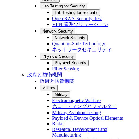
Lab Testing for Security
Lab Testing for Security
Open RAN Security Test
VPN 管理ソリューション
Network Security
Network Security
Quantum-Safe Technology
ネットワークセキュリティ
Physical Security
Physical Security
Fiber Sensing
政府と防衛機関
政府と防衛機関
Military
Military
Electromagnetic Warfare
光コーティングとフィルター
Military Aviation Testing
Payload & Device Optical Elements
Radar
Research, Development and
Manufacturing