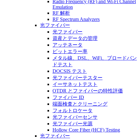
Radio Frequency (RF) and Wi-Fi Channel
Emulation
RF 解析
RF Spectrum Analyzers
光ファイバー
光ファイバー
資産とデータの管理
アッテネータ
ビットエラー率
メタル線、DSL、WiFi、ブロードバン
ドテスト
DOCSIS テスト
光ファイバーテスター
イーサネットテスト
OTDR とファイバーの特性評価
ファイバー ID
端面検査とクリーニング
フォルトロケータ
光ファイバーセンサ
光ファイバー光源
Hollow Core Fiber (HCF) Testing
光ファイバー