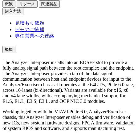
概観
リソース
関連製品
購入方法
見積もり依頼
デモのご依頼
専任営業への連絡
概観
The Analyzer Interposer installs into an EDSFF slot to provide a
fully analog signal path between the root complex and the endpoint.
The Analyzer Interposer provides a tap of the data signal
communication between host and endpoint devices for input to the
Analyzer/Exerciser chassis. It operates at the 64GT/s, PCIe 6.0 rate,
across 16-lanes (bi-directional). Variants are available for x16, x8
and x4 lane widths, with accompanying mechanical support for
E1.S, E1.L, E3.S, E3.L, and OCP NIC 3.0 modules.
Working together with the VIAVI PCIe 6.0, Analyzer/Exerciser
chassis, this Analyzer Interposer enables debug and verification of
new ICs, new system hardware designs, FPGA firmware, validation
of system BIOS and software, and supports manufacturing test.