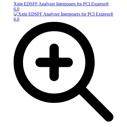
Xgig EDSFF Analyzer Interposers for PCI Express®
6.0