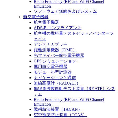
Radio Frequency (RF) and Wi-Fi Channel
Emulation
ソフトウェア無線およびシステム
航空電子機器
航空電子機器
ADS-B コンプライアンス
航空機の燃料量テストセットとインターフ
ェイス
アンテナカプラー
距離測定機器（DME）
光ファイバー航空電子機器
GPS シミュレーション
軍用航空電子機器
モジュール型計測器
ナビゲーションと通信
無線高度計（RADALT）
無線周波数自動テスト装置（RF ATE）シス
テム
Radio Frequency (RF) and Wi-Fi Channel
Emulation
戦術航法装置（TACAN）
空中衝突防止装置（TCAS）