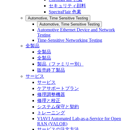
セキュリティ顔料
SpectraFlair 色素
Automotive, Time Sensitive Testing
Automotive, Time Sensitive Testing
Automotive Ethernet Device and Network
Testing
Time-Sensitive Networking Testing
全製品
全製品
全製品
製品（ファミリー別）
販売終了製品
サービス
サービス
ケアサポートプラン
修理調整機器
修理と校正
システム保守と契約
トレーニング
VIAVI Automated Lab-as-a-Service for Open
RAN (VALOR)
サービスの注文方法