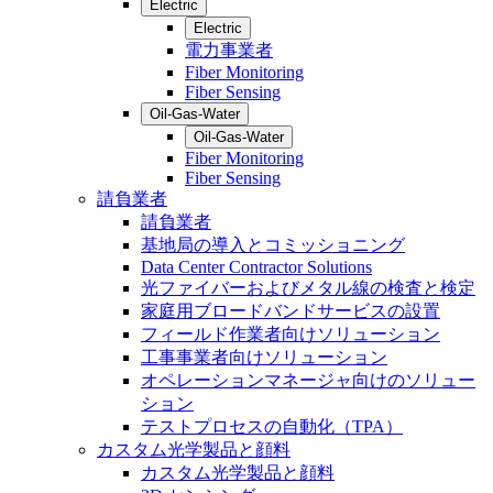
Electric
Electric
電力事業者
Fiber Monitoring
Fiber Sensing
Oil-Gas-Water
Oil-Gas-Water
Fiber Monitoring
Fiber Sensing
請負業者
請負業者
基地局の導入とコミッショニング
Data Center Contractor Solutions
光ファイバーおよびメタル線の検査と検定
家庭用ブロードバンドサービスの設置
フィールド作業者向けソリューション
工事事業者向けソリューション
オペレーションマネージャ向けのソリュー
ション
テストプロセスの自動化（TPA）
カスタム光学製品と顔料
カスタム光学製品と顔料