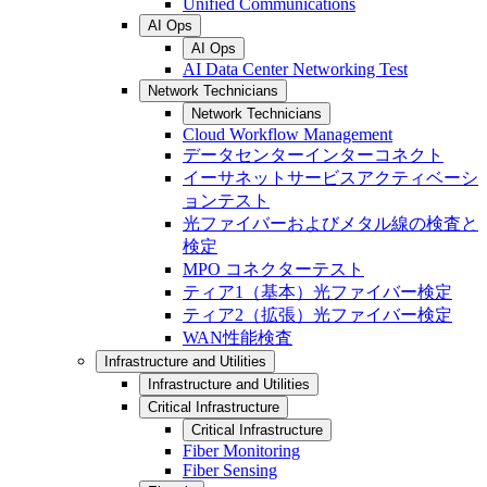
Unified Communications
AI Ops
AI Ops
AI Data Center Networking Test
Network Technicians
Network Technicians
Cloud Workflow Management
データセンターインターコネクト
イーサネットサービスアクティベーシ
ョンテスト
光ファイバーおよびメタル線の検査と
検定
MPO コネクターテスト
ティア1（基本）光ファイバー検定
ティア2（拡張）光ファイバー検定
WAN性能検査
Infrastructure and Utilities
Infrastructure and Utilities
Critical Infrastructure
Critical Infrastructure
Fiber Monitoring
Fiber Sensing