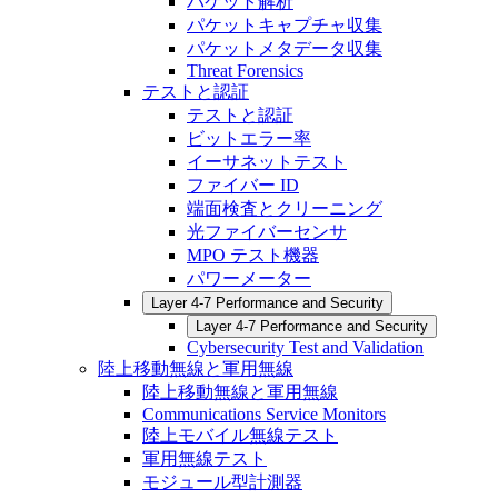
パケット解析
パケットキャプチャ収集
パケットメタデータ収集
Threat Forensics
テストと認証
テストと認証
ビットエラー率
イーサネットテスト
ファイバー ID
端面検査とクリーニング
光ファイバーセンサ
MPO テスト機器
パワーメーター
Layer 4-7 Performance and Security
Layer 4-7 Performance and Security
Cybersecurity Test and Validation
陸上移動無線と軍用無線
陸上移動無線と軍用無線
Communications Service Monitors
陸上モバイル無線テスト
軍用無線テスト
モジュール型計測器