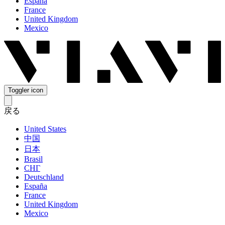
España
France
United Kingdom
Mexico
Toggler icon
戻る
United States
中国
日本
Brasil
СНГ
Deutschland
España
France
United Kingdom
Mexico