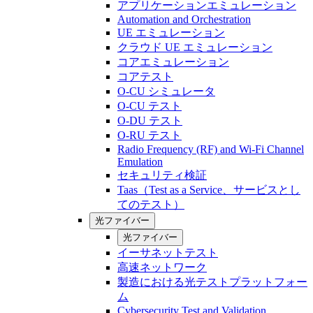
アプリケーションエミュレーション
Automation and Orchestration
UE エミュレーション
クラウド UE エミュレーション
コアエミュレーション
コアテスト
O-CU シミュレータ
O-CU テスト
O-DU テスト
O-RU テスト
Radio Frequency (RF) and Wi-Fi Channel
Emulation
セキュリティ検証
Taas（Test as a Service、サービスとし
てのテスト）
光ファイバー
光ファイバー
イーサネットテスト
高速ネットワーク
製造における光テストプラットフォー
ム
Cybersecurity Test and Validation