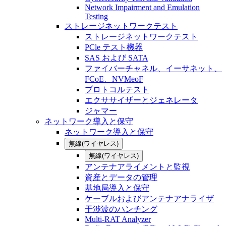
Network Impairment and Emulation
Testing
ストレージネットワークテスト
ストレージネットワークテスト
PCle テスト機器
SAS および SATA
ファイバーチャネル、イーサネット、
FCoE、NVMeoF
プロトコルテスト
エクササイザーとジェネレータ
ジャマー
ネットワーク導入と保守
ネットワーク導入と保守
無線(ワイヤレス)
無線(ワイヤレス)
アンテナアライメントと監視
資産とデータの管理
基地局導入と保守
ケーブルおよびアンテナアナライザ
干渉波のハンチング
Multi-RAT Analyzer