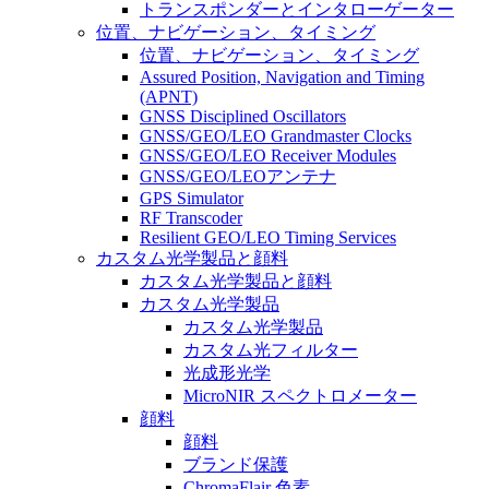
トランスポンダーとインタローゲーター
位置、ナビゲーション、タイミング
位置、ナビゲーション、タイミング
Assured Position, Navigation and Timing
(APNT)
GNSS Disciplined Oscillators
GNSS/GEO/LEO Grandmaster Clocks
GNSS/GEO/LEO Receiver Modules
GNSS/GEO/LEOアンテナ
GPS Simulator
RF Transcoder
Resilient GEO/LEO Timing Services
カスタム光学製品と顔料
カスタム光学製品と顔料
カスタム光学製品
カスタム光学製品
カスタム光フィルター
光成形光学
MicroNIR スペクトロメーター
顔料
顔料
ブランド保護
ChromaFlair 色素