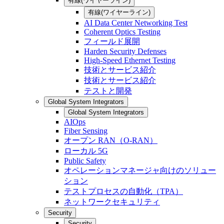
有線(ワイヤーライン)
有線(ワイヤーライン)
AI Data Center Networking Test
Coherent Optics Testing
フィールド展開
Harden Security Defenses
High-Speed Ethernet Testing
技術とサービス紹介
技術とサービス紹介
テストと開発
Global System Integrators
Global System Integrators
AIOps
Fiber Sensing
オープン RAN（O-RAN）
ローカル 5G
Public Safety
オペレーションマネージャ向けのソリュー
ション
テストプロセスの自動化（TPA）
ネットワークセキュリティ
Security
Security