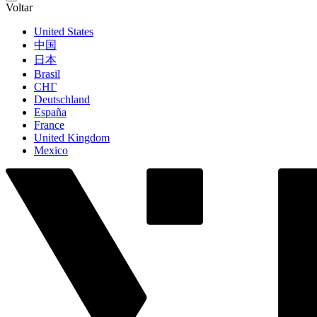
Voltar
United States
中国
日本
Brasil
СНГ
Deutschland
España
France
United Kingdom
Mexico