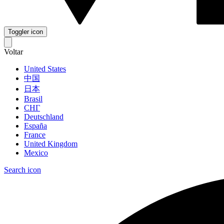
Toggler icon
Voltar
United States
中国
日本
Brasil
СНГ
Deutschland
España
France
United Kingdom
Mexico
Search icon