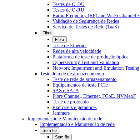
Testes de O-DU
Testes de O-RU
Radio Frequency (RF) and Wi-Fi Channel E
Validação de Segurança de Redes
Serviço de Testes de Rede (TaaS)
Fibra
Fibra
Teste de Ethernet
Redes de alta velocidade
Plataforma de teste de produção óptica
Cybersecurity Test and Validation
Network Impairment and Emulation Testing
Teste de rede de armazenamento
Teste de rede de armazenamento
Equipamentos de teste PCIe
SAS e SATA
Fibre Channel, Ethernet, FCoE, NVMeoF
Teste de protocolo
Exercisers e geradores
Jammers
Implementação e Manutenção de rede
Implementação e Manutenção de rede
Sem fio
Sem fio