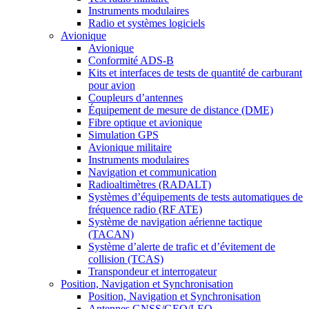
Instruments modulaires
Radio et systèmes logiciels
Avionique
Avionique
Conformité ADS-B
Kits et interfaces de tests de quantité de carburant
pour avion
Coupleurs d’antennes
Équipement de mesure de distance (DME)
Fibre optique et avionique
Simulation GPS
Avionique militaire
Instruments modulaires
Navigation et communication
Radioaltimètres (RADALT)
Systèmes d’équipements de tests automatiques de
fréquence radio (RF ATE)
Système de navigation aérienne tactique
(TACAN)
Système d’alerte de trafic et d’évitement de
collision (TCAS)
Transpondeur et interrogateur
Position, Navigation et Synchronisation
Position, Navigation et Synchronisation
Antennes GNSS/GEO/LEO