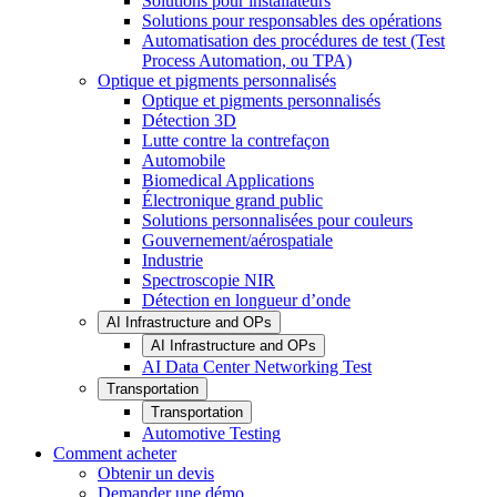
Solutions pour installateurs
Solutions pour responsables des opérations
Automatisation des procédures de test (Test
Process Automation, ou TPA)
Optique et pigments personnalisés
Optique et pigments personnalisés
Détection 3D
Lutte contre la contrefaçon
Automobile
Biomedical Applications
Électronique grand public
Solutions personnalisées pour couleurs
Gouvernement/aérospatiale
Industrie
Spectroscopie NIR
Détection en longueur d’onde
AI Infrastructure and OPs
AI Infrastructure and OPs
AI Data Center Networking Test
Transportation
Transportation
Automotive Testing
Comment acheter
Obtenir un devis
Demander une démo