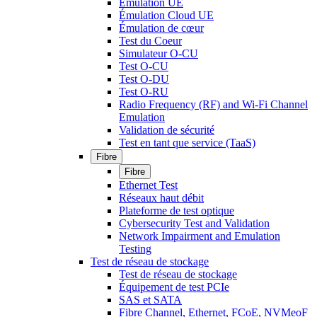
Émulation UE
Émulation Cloud UE
Émulation de cœur
Test du Coeur
Simulateur O-CU
Test O-CU
Test O-DU
Test O-RU
Radio Frequency (RF) and Wi-Fi Channel
Emulation
Validation de sécurité
Test en tant que service (TaaS)
Fibre
Fibre
Ethernet Test
Réseaux haut débit
Plateforme de test optique
Cybersecurity Test and Validation
Network Impairment and Emulation
Testing
Test de réseau de stockage
Test de réseau de stockage
Équipement de test PCIe
SAS et SATA
Fibre Channel, Ethernet, FCoE, NVMeoF