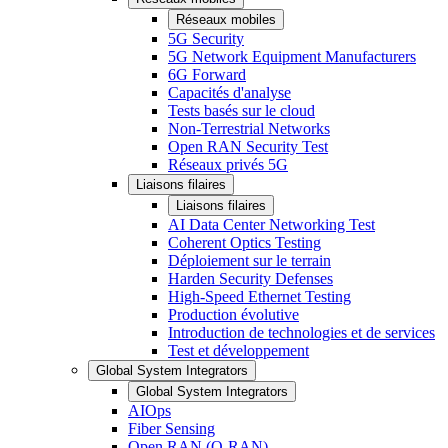
Réseaux mobiles
5G Security
5G Network Equipment Manufacturers
6G Forward
Capacités d'analyse
Tests basés sur le cloud
Non-Terrestrial Networks
Open RAN Security Test
Réseaux privés 5G
Liaisons filaires
Liaisons filaires
AI Data Center Networking Test
Coherent Optics Testing
Déploiement sur le terrain
Harden Security Defenses
High-Speed Ethernet Testing
Production évolutive
Introduction de technologies et de services
Test et développement
Global System Integrators
Global System Integrators
AIOps
Fiber Sensing
Open RAN (O-RAN)