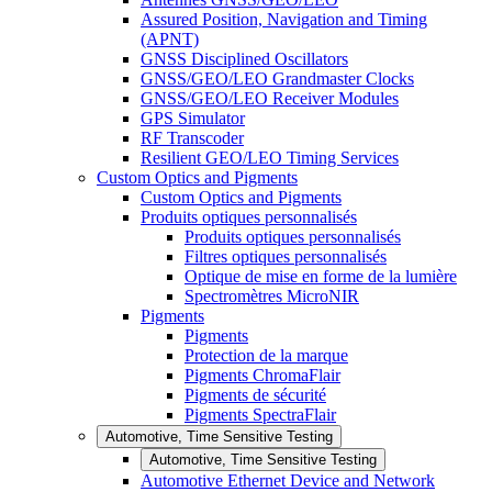
Assured Position, Navigation and Timing
(APNT)
GNSS Disciplined Oscillators
GNSS/GEO/LEO Grandmaster Clocks
GNSS/GEO/LEO Receiver Modules
GPS Simulator
RF Transcoder
Resilient GEO/LEO Timing Services
Custom Optics and Pigments
Custom Optics and Pigments
Produits optiques personnalisés
Produits optiques personnalisés
Filtres optiques personnalisés
Optique de mise en forme de la lumière
Spectromètres MicroNIR
Pigments
Pigments
Protection de la marque
Pigments ChromaFlair
Pigments de sécurité
Pigments SpectraFlair
Automotive, Time Sensitive Testing
Automotive, Time Sensitive Testing
Automotive Ethernet Device and Network