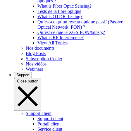
optiques ?
What is Fiber Optic Sensing?
Tests de la fibre optique
What is OTDR Testing?
Qu’est-ce qu’un réseau optique passif (Passive
Optical Network, PON) ?
Qu’est-ce que le XGS-PON&nbsp;?
What is RF Interference?
View All Topics
Nos documents
Blog Posts
Subscription Center
Nos vidéos
Webinars
Support
Close button
Support client
Support client
Portail client
Service client