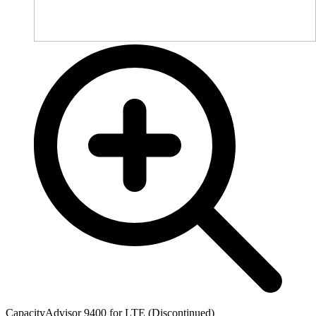
CapacityAdvisor 9400 for LTE (Discontinued)