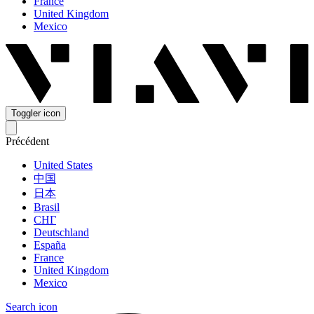
France
United Kingdom
Mexico
Toggler icon
Précédent
United States
中国
日本
Brasil
СНГ
Deutschland
España
France
United Kingdom
Mexico
Search icon