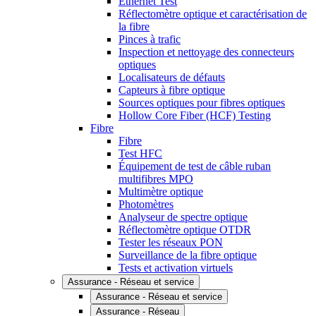
Ethernet Test
Réflectomètre optique et caractérisation de
la fibre
Pinces à trafic
Inspection et nettoyage des connecteurs
optiques
Localisateurs de défauts
Capteurs à fibre optique
Sources optiques pour fibres optiques
Hollow Core Fiber (HCF) Testing
Fibre
Fibre
Test HFC
Équipement de test de câble ruban
multifibres MPO
Multimètre optique
Photomètres
Analyseur de spectre optique
Réflectomètre optique OTDR
Tester les réseaux PON
Surveillance de la fibre optique
Tests et activation virtuels
Assurance - Réseau et service
Assurance - Réseau et service
Assurance - Réseau