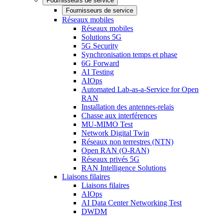
Fournisseurs de service
Fournisseurs de service
Réseaux mobiles
Réseaux mobiles
Solutions 5G
5G Security
Synchronisation temps et phase
6G Forward
AI Testing
AIOps
Automated Lab-as-a-Service for Open
RAN
Installation des antennes-relais
Chasse aux interférences
MU-MIMO Test
Network Digital Twin
Réseaux non terrestres (NTN)
Open RAN (O-RAN)
Réseaux privés 5G
RAN Intelligence Solutions
Liaisons filaires
Liaisons filaires
AIOps
AI Data Center Networking Test
DWDM