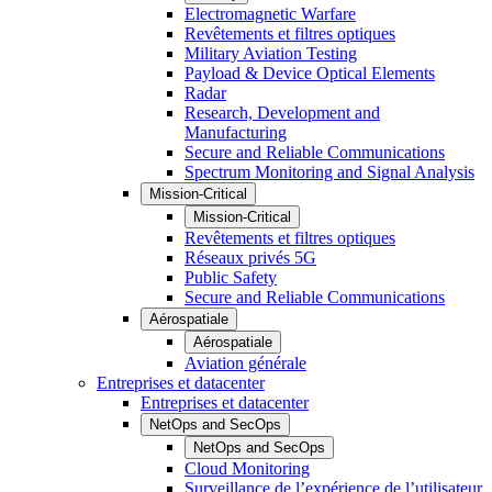
Electromagnetic Warfare
Revêtements et filtres optiques
Military Aviation Testing
Payload & Device Optical Elements
Radar
Research, Development and
Manufacturing
Secure and Reliable Communications
Spectrum Monitoring and Signal Analysis
Mission-Critical
Mission-Critical
Revêtements et filtres optiques
Réseaux privés 5G
Public Safety
Secure and Reliable Communications
Aérospatiale
Aérospatiale
Aviation générale
Entreprises et datacenter
Entreprises et datacenter
NetOps and SecOps
NetOps and SecOps
Cloud Monitoring
Surveillance de l’expérience de l’utilisateur