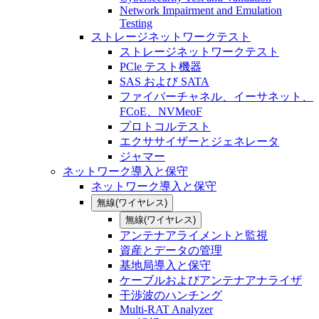
Network Impairment and Emulation
Testing
ストレージネットワークテスト
ストレージネットワークテスト
PCle テスト機器
SAS および SATA
ファイバーチャネル、イーサネット、
FCoE、NVMeoF
プロトコルテスト
エクササイザーとジェネレータ
ジャマー
ネットワーク導入と保守
ネットワーク導入と保守
無線(ワイヤレス)
無線(ワイヤレス)
アンテナアライメントと監視
資産とデータの管理
基地局導入と保守
ケーブルおよびアンテナアナライザ
干渉波のハンチング
Multi-RAT Analyzer