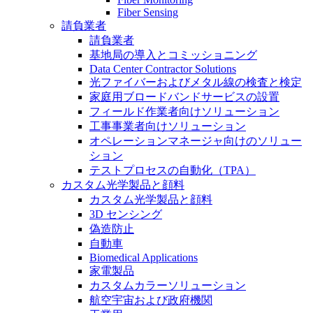
Fiber Sensing
請負業者
請負業者
基地局の導入とコミッショニング
Data Center Contractor Solutions
光ファイバーおよびメタル線の検査と検定
家庭用ブロードバンドサービスの設置
フィールド作業者向けソリューション
工事事業者向けソリューション
オペレーションマネージャ向けのソリュー
ション
テストプロセスの自動化（TPA）
カスタム光学製品と顔料
カスタム光学製品と顔料
3D センシング
偽造防止
自動車
Biomedical Applications
家電製品
カスタムカラーソリューション
航空宇宙および政府機関