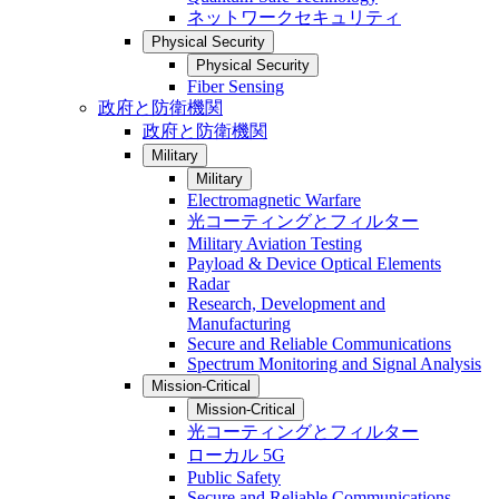
ネットワークセキュリティ
Physical Security
Physical Security
Fiber Sensing
政府と防衛機関
政府と防衛機関
Military
Military
Electromagnetic Warfare
光コーティングとフィルター
Military Aviation Testing
Payload & Device Optical Elements
Radar
Research, Development and
Manufacturing
Secure and Reliable Communications
Spectrum Monitoring and Signal Analysis
Mission-Critical
Mission-Critical
光コーティングとフィルター
ローカル 5G
Public Safety
Secure and Reliable Communications