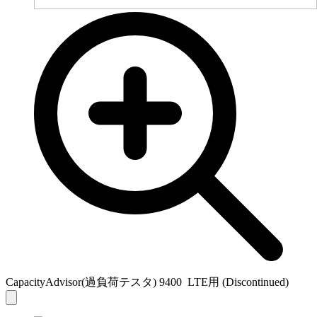
CapacityAdvisor(過負荷テスタ) 9400 LTE用 (Discontinued)