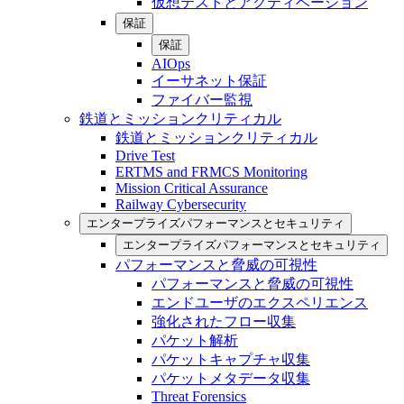
仮想テストとアクティベーション
保証
保証
AIOps
イーサネット保証
ファイバー監視
鉄道とミッションクリティカル
鉄道とミッションクリティカル
Drive Test
ERTMS and FRMCS Monitoring
Mission Critical Assurance
Railway Cybersecurity
エンタープライズパフォーマンスとセキュリティ
エンタープライズパフォーマンスとセキュリティ
パフォーマンスと脅威の可視性
パフォーマンスと脅威の可視性
エンドユーザのエクスペリエンス
強化されたフロー収集
パケット解析
パケットキャプチャ収集
パケットメタデータ収集
Threat Forensics