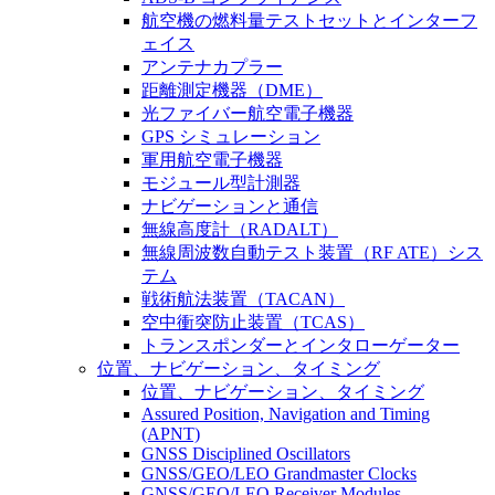
航空機の燃料量テストセットとインターフ
ェイス
アンテナカプラー
距離測定機器（DME）
光ファイバー航空電子機器
GPS シミュレーション
軍用航空電子機器
モジュール型計測器
ナビゲーションと通信
無線高度計（RADALT）
無線周波数自動テスト装置（RF ATE）シス
テム
戦術航法装置（TACAN）
空中衝突防止装置（TCAS）
トランスポンダーとインタローゲーター
位置、ナビゲーション、タイミング
位置、ナビゲーション、タイミング
Assured Position, Navigation and Timing
(APNT)
GNSS Disciplined Oscillators
GNSS/GEO/LEO Grandmaster Clocks
GNSS/GEO/LEO Receiver Modules