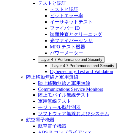
テストと認証
テストと認証
ビットエラー率
イーサネットテスト
ファイバー ID
端面検査とクリーニング
光ファイバーセンサ
MPO テスト機器
パワーメーター
Layer 4-7 Performance and Security
Layer 4-7 Performance and Security
Cybersecurity Test and Validation
陸上移動無線と軍用無線
陸上移動無線と軍用無線
Communications Service Monitors
陸上モバイル無線テスト
軍用無線テスト
モジュール型計測器
ソフトウェア無線およびシステム
航空電子機器
航空電子機器
ADS-B コンプライアンス