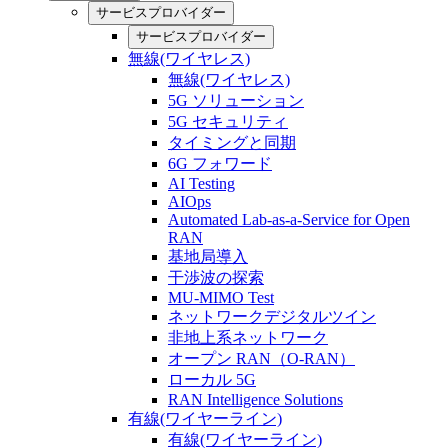
サービスプロバイダー
サービスプロバイダー
無線(ワイヤレス)
無線(ワイヤレス)
5G ソリューション
5G セキュリティ
タイミングと同期
6G フォワード
AI Testing
AIOps
Automated Lab-as-a-Service for Open
RAN
基地局導入
干渉波の探索
MU-MIMO Test
ネットワークデジタルツイン
非地上系ネットワーク
オープン RAN（O-RAN）
ローカル 5G
RAN Intelligence Solutions
有線(ワイヤーライン)
有線(ワイヤーライン)