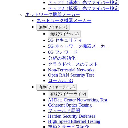
ティア1（基本）光ファイバー検定
ティア2（拡張）光ファイバー検定
ネットワーク機器メーカー
ネットワーク機器メーカー
無線(ワイヤレス)
無線(ワイヤレス)
5G セキュリティ
5G ネットワーク機器メーカー
6G フォワード
分析の有効化
クラウドベースのテスト
Non-Terrestrial Networks
Open RAN Security Test
ローカル 5G
有線(ワイヤーライン)
有線(ワイヤーライン)
AI Data Center Networking Test
Coherent Optics Testing
フィールド展開
Harden Security Defenses
High-Speed Ethernet Testing
技術とサービス紹介