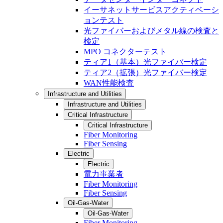
イーサネットサービスアクティベーシ
ョンテスト
光ファイバーおよびメタル線の検査と
検定
MPO コネクターテスト
ティア1（基本）光ファイバー検定
ティア2（拡張）光ファイバー検定
WAN性能検査
Infrastructure and Utilities
Infrastructure and Utilities
Critical Infrastructure
Critical Infrastructure
Fiber Monitoring
Fiber Sensing
Electric
Electric
電力事業者
Fiber Monitoring
Fiber Sensing
Oil-Gas-Water
Oil-Gas-Water
Fiber Monitoring