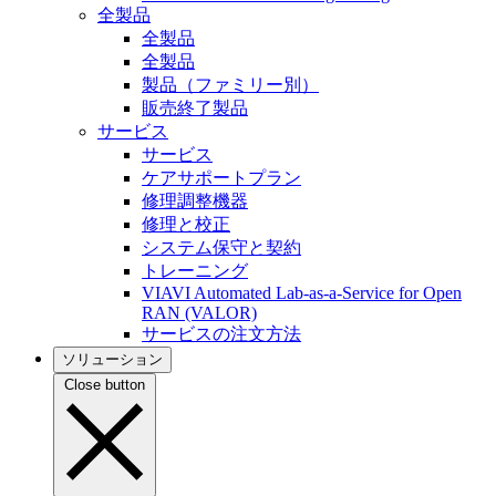
全製品
全製品
全製品
製品（ファミリー別）
販売終了製品
サービス
サービス
ケアサポートプラン
修理調整機器
修理と校正
システム保守と契約
トレーニング
VIAVI Automated Lab-as-a-Service for Open
RAN (VALOR)
サービスの注文方法
ソリューション
Close button