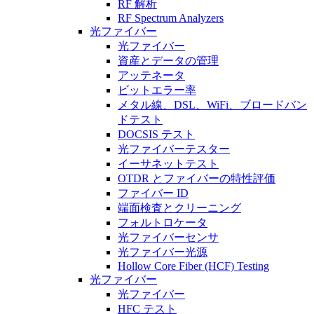
RF 解析
RF Spectrum Analyzers
光ファイバー
光ファイバー
資産とデータの管理
アッテネータ
ビットエラー率
メタル線、DSL、WiFi、ブロードバン
ドテスト
DOCSIS テスト
光ファイバーテスター
イーサネットテスト
OTDR とファイバーの特性評価
ファイバー ID
端面検査とクリーニング
フォルトロケータ
光ファイバーセンサ
光ファイバー光源
Hollow Core Fiber (HCF) Testing
光ファイバー
光ファイバー
HFC テスト