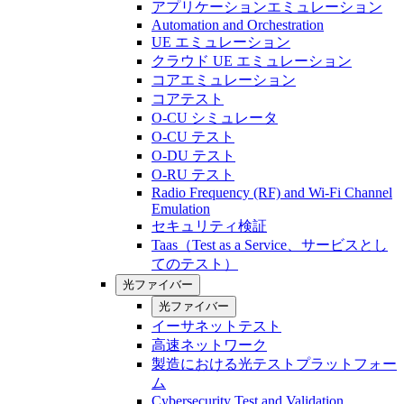
アプリケーションエミュレーション
Automation and Orchestration
UE エミュレーション
クラウド UE エミュレーション
コアエミュレーション
コアテスト
O-CU シミュレータ
O-CU テスト
O-DU テスト
O-RU テスト
Radio Frequency (RF) and Wi-Fi Channel
Emulation
セキュリティ検証
Taas（Test as a Service、サービスとし
てのテスト）
光ファイバー
光ファイバー
イーサネットテスト
高速ネットワーク
製造における光テストプラットフォー
ム
Cybersecurity Test and Validation