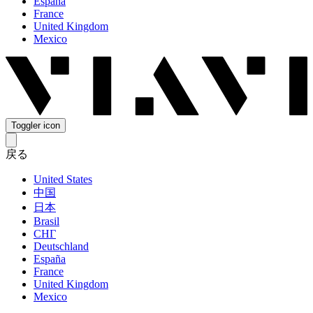
España
France
United Kingdom
Mexico
Toggler icon
戻る
United States
中国
日本
Brasil
СНГ
Deutschland
España
France
United Kingdom
Mexico