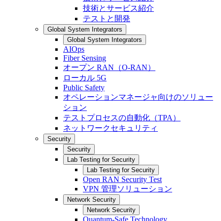
技術とサービス紹介
テストと開発
Global System Integrators
Global System Integrators
AIOps
Fiber Sensing
オープン RAN（O-RAN）
ローカル 5G
Public Safety
オペレーションマネージャ向けのソリュー
ション
テストプロセスの自動化（TPA）
ネットワークセキュリティ
Security
Security
Lab Testing for Security
Lab Testing for Security
Open RAN Security Test
VPN 管理ソリューション
Network Security
Network Security
Quantum-Safe Technology