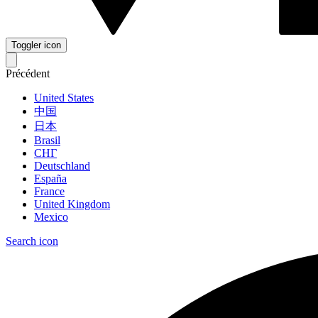
Toggler icon
Précédent
United States
中国
日本
Brasil
СНГ
Deutschland
España
France
United Kingdom
Mexico
Search icon