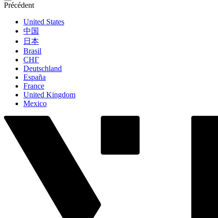
Précédent
United States
中国
日本
Brasil
СНГ
Deutschland
España
France
United Kingdom
Mexico