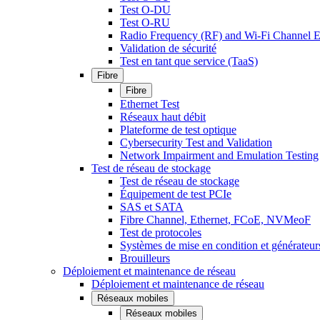
Test O-DU
Test O-RU
Radio Frequency (RF) and Wi-Fi Channel E
Validation de sécurité
Test en tant que service (TaaS)
Fibre
Fibre
Ethernet Test
Réseaux haut débit
Plateforme de test optique
Cybersecurity Test and Validation
Network Impairment and Emulation Testing
Test de réseau de stockage
Test de réseau de stockage
Équipement de test PCIe
SAS et SATA
Fibre Channel, Ethernet, FCoE, NVMeoF
Test de protocoles
Systèmes de mise en condition et générateur
Brouilleurs
Déploiement et maintenance de réseau
Déploiement et maintenance de réseau
Réseaux mobiles
Réseaux mobiles