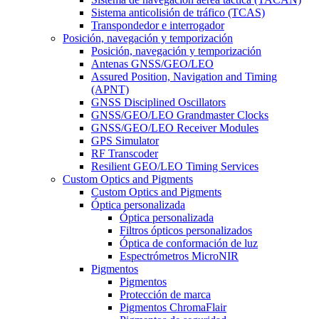
Sistema anticolisión de tráfico (TCAS)
Transpondedor e interrogador
Posición, navegación y temporización
Posición, navegación y temporización
Antenas GNSS/GEO/LEO
Assured Position, Navigation and Timing
(APNT)
GNSS Disciplined Oscillators
GNSS/GEO/LEO Grandmaster Clocks
GNSS/GEO/LEO Receiver Modules
GPS Simulator
RF Transcoder
Resilient GEO/LEO Timing Services
Custom Optics and Pigments
Custom Optics and Pigments
Óptica personalizada
Óptica personalizada
Filtros ópticos personalizados
Óptica de conformación de luz
Espectrómetros MicroNIR
Pigmentos
Pigmentos
Protección de marca
Pigmentos ChromaFlair