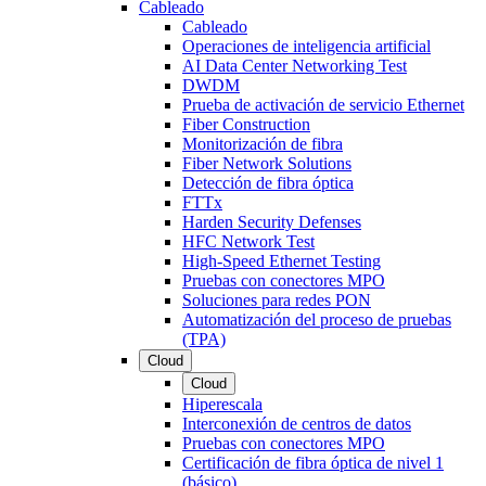
Cableado
Cableado
Operaciones de inteligencia artificial
AI Data Center Networking Test
DWDM
Prueba de activación de servicio Ethernet
Fiber Construction
Monitorización de fibra
Fiber Network Solutions
Detección de fibra óptica
FTTx
Harden Security Defenses
HFC Network Test
High-Speed Ethernet Testing
Pruebas con conectores MPO
Soluciones para redes PON
Automatización del proceso de pruebas
(TPA)
Cloud
Cloud
Hiperescala
Interconexión de centros de datos
Pruebas con conectores MPO
Certificación de fibra óptica de nivel 1
(básico)