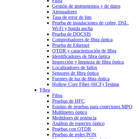
Fibra
Gestión de instrumentos y de datos
Atenuadores
Tasa de error de bits
Prueba de instalaciones de cobre, DSL,
Wi-Fi y banda ancha
Prueba de DOCSIS
Comprobadores de fibra óptica
Prueba de Ethernet
OTDR y caracterización de fibra
Identificadores de fibra óptica
Inspección y limpieza de fibra óptica
Localizadores de fallos
Sensores de fibra óptica
Fuentes de luz de fibra óptica
Hollow Core Fiber (HCF) Testing
Fibra
Fibra
Pruebas de HFC
Equipo de pruebas para conectores MPO
Multímetro óptico
Medidores de potencia
Análisis de espectro óptico
Pruebas con OTDR
Pruebas de redes PON