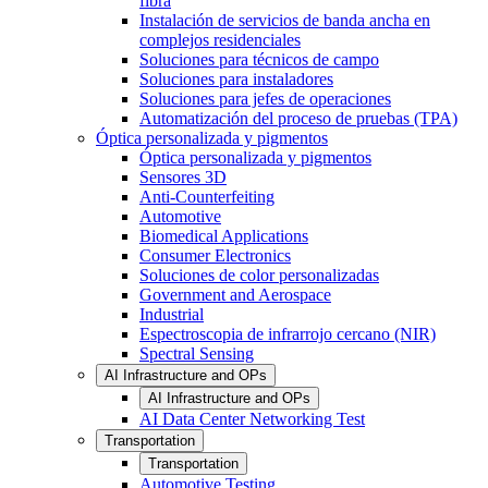
fibra
Instalación de servicios de banda ancha en
complejos residenciales
Soluciones para técnicos de campo
Soluciones para instaladores
Soluciones para jefes de operaciones
Automatización del proceso de pruebas (TPA)
Óptica personalizada y pigmentos
Óptica personalizada y pigmentos
Sensores 3D
Anti-Counterfeiting
Automotive
Biomedical Applications
Consumer Electronics
Soluciones de color personalizadas
Government and Aerospace
Industrial
Espectroscopia de infrarrojo cercano (NIR)
Spectral Sensing
AI Infrastructure and OPs
AI Infrastructure and OPs
AI Data Center Networking Test
Transportation
Transportation
Automotive Testing