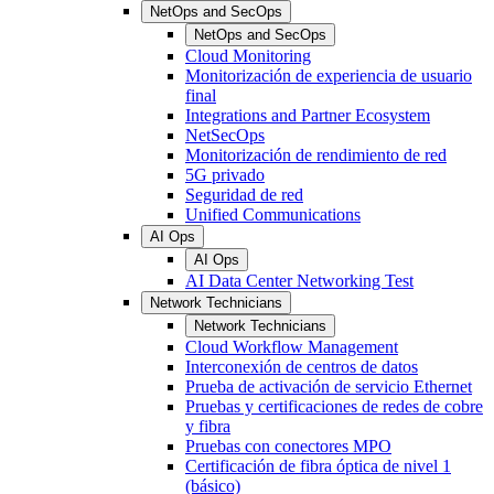
NetOps and SecOps
NetOps and SecOps
Cloud Monitoring
Monitorización de experiencia de usuario
final
Integrations and Partner Ecosystem
NetSecOps
Monitorización de rendimiento de red
5G privado
Seguridad de red
Unified Communications
AI Ops
AI Ops
AI Data Center Networking Test
Network Technicians
Network Technicians
Cloud Workflow Management
Interconexión de centros de datos
Prueba de activación de servicio Ethernet
Pruebas y certificaciones de redes de cobre
y fibra
Pruebas con conectores MPO
Certificación de fibra óptica de nivel 1
(básico)