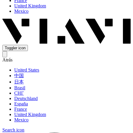
France
United Kingdom
Mexico
Toggler icon
Atrás
United States
中国
日本
Brasil
СНГ
Deutschland
España
France
United Kingdom
Mexico
Search icon