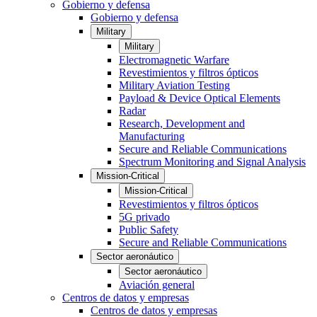
Gobierno y defensa
Gobierno y defensa
Military
Military
Electromagnetic Warfare
Revestimientos y filtros ópticos
Military Aviation Testing
Payload & Device Optical Elements
Radar
Research, Development and
Manufacturing
Secure and Reliable Communications
Spectrum Monitoring and Signal Analysis
Mission-Critical
Mission-Critical
Revestimientos y filtros ópticos
5G privado
Public Safety
Secure and Reliable Communications
Sector aeronáutico
Sector aeronáutico
Aviación general
Centros de datos y empresas
Centros de datos y empresas