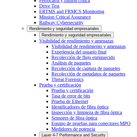
Ferrocarril y misión crítica
Drive Test
ERTMS and FRMCS Monitoring
Mission Critical Assurance
Railway Cybersecurity
Rendimiento y seguridad empresariales
Rendimiento y seguridad empresariales
Visibilidad de rendimiento y amenazas
Visibilidad de rendimiento y amenazas
Experiencia del usuario final
Recolección de flujo enriquecido
Análisis de paquetes
Recolección de captura de paquetes
Recolección de metadatos de paquetes
Threat Forensics
Prueba y certificación
Prueba y certificación
Tasa de error de bits
Prueba de Ethernet
Identificadores de fibra óptica
Inspección y limpieza de fibra óptica
Sensores de fibra óptica
Equipo de pruebas para conectores MPO
Medidores de potencia
Layer 4-7 Performance and Security