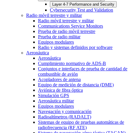
Layer 4-7 Performance and Security
Cybersecurity Test and Validation
Radio móvil terrestre y militar
Radio móvil terrestre y militar
Communications Service Monitors
Prueba de radio móvil terrestre
Prueba de radio militar
Equipos modulares
Radio y sistemas definidos por software
Aeronáutica
Aeronáutica
Cumplimiento normativo de ADS-B
Conjuntos e interfaces de prueba de cantidad de
combustible de avión
Acopladores de antena
Equipo de medición de distancia (DME)
Aviónica de fibra óptica
Simulación GPS
Aeronáutica militar
Equipos modulares
Navegación y comunicación
Radioaltímetros (RADALT)
Sistemas de equipo de pruebas automáticas de
radiofrecuencia (RF ATE)
Sistema de navegación aérea táctica (TACAN)