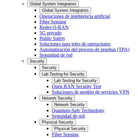
Global System Integrators
Global System Integrators
Operaciones de inteligencia artificial
Fiber Sensing
Redes O-RAN
5G privado
Public Safety
Soluciones para jefes de operaciones
Automatización del proceso de pruebas (TPA)
Seguridad de red
Security
Security
Lab Testing for Security
Lab Testing for Security
Open RAN Security Test
Soluciones de gestión de servicios VPN
Network Security
Network Security
Quantum-Safe Technology
Seguridad de red
Physical Security
Physical Security
Fiber Sensing