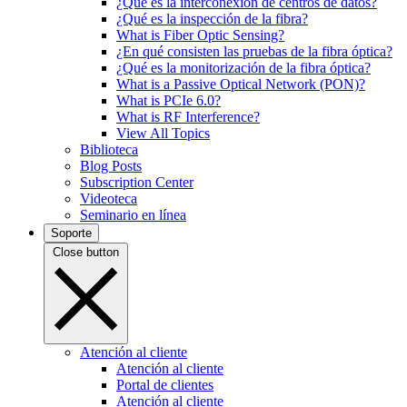
¿Qué es la interconexión de centros de datos?
¿Qué es la inspección de la fibra?
What is Fiber Optic Sensing?
¿En qué consisten las pruebas de la fibra óptica?
¿Qué es la monitorización de la fibra óptica?
What is a Passive Optical Network (PON)?
What is PCIe 6.0?
What is RF Interference?
View All Topics
Biblioteca
Blog Posts
Subscription Center
Videoteca
Seminario en línea
Soporte
Close button
Atención al cliente
Atención al cliente
Portal de clientes
Atención al cliente