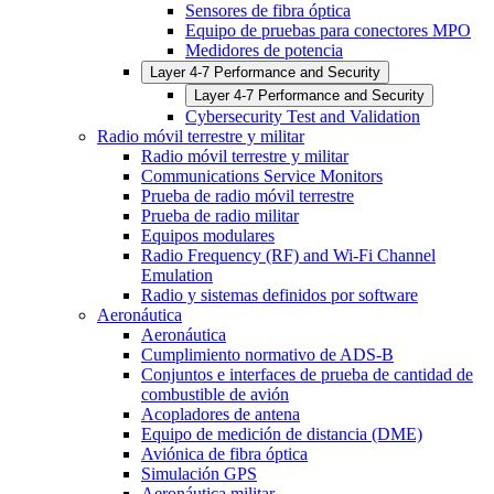
Sensores de fibra óptica
Equipo de pruebas para conectores MPO
Medidores de potencia
Layer 4-7 Performance and Security
Layer 4-7 Performance and Security
Cybersecurity Test and Validation
Radio móvil terrestre y militar
Radio móvil terrestre y militar
Communications Service Monitors
Prueba de radio móvil terrestre
Prueba de radio militar
Equipos modulares
Radio Frequency (RF) and Wi-Fi Channel
Emulation
Radio y sistemas definidos por software
Aeronáutica
Aeronáutica
Cumplimiento normativo de ADS-B
Conjuntos e interfaces de prueba de cantidad de
combustible de avión
Acopladores de antena
Equipo de medición de distancia (DME)
Aviónica de fibra óptica
Simulación GPS
Aeronáutica militar