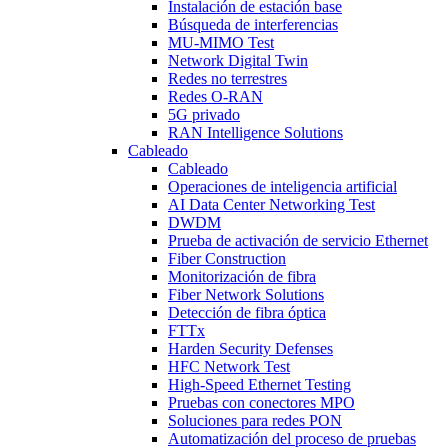
Instalación de estación base
Búsqueda de interferencias
MU-MIMO Test
Network Digital Twin
Redes no terrestres
Redes O-RAN
5G privado
RAN Intelligence Solutions
Cableado
Cableado
Operaciones de inteligencia artificial
AI Data Center Networking Test
DWDM
Prueba de activación de servicio Ethernet
Fiber Construction
Monitorización de fibra
Fiber Network Solutions
Detección de fibra óptica
FTTx
Harden Security Defenses
HFC Network Test
High-Speed Ethernet Testing
Pruebas con conectores MPO
Soluciones para redes PON
Automatización del proceso de pruebas