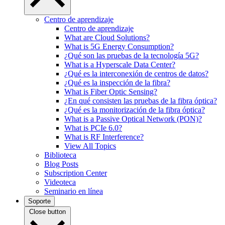
Centro de aprendizaje
Centro de aprendizaje
What are Cloud Solutions?
What is 5G Energy Consumption?
¿Qué son las pruebas de la tecnología 5G?
What is a Hyperscale Data Center?
¿Qué es la interconexión de centros de datos?
¿Qué es la inspección de la fibra?
What is Fiber Optic Sensing?
¿En qué consisten las pruebas de la fibra óptica?
¿Qué es la monitorización de la fibra óptica?
What is a Passive Optical Network (PON)?
What is PCIe 6.0?
What is RF Interference?
View All Topics
Biblioteca
Blog Posts
Subscription Center
Videoteca
Seminario en línea
Soporte
Close button