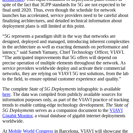
spite of the fact that 3GPP standards for 5G are not expected to be
final until 2020. Thus, even though the schedule for network
launches has accelerated, service providers need to be careful about
finalizing architectures, and detailed technical information about
deployment plans is still limited at this point.
“5G represents a paradigm shift in the way that networks are
designed, deployed and managed, introducing inherent complexities
in the architecture as well as exacting demands on performance and
latency,” said Sameh Yamany, Chief Technology Officer, VIAVI.
“The anticipated improvements that 5G offers will depend on
precise operation of multiple elements throughout the network. As
service providers worldwide deploy and activate their commercial
networks, they are relying on VIAVI 5G test solutions, from the lab
to the field, to ensure optimal customer experience and quality.”
The complete
State of 5G Deployments
infographic is available
here
. The data was compiled from publicly available sources for
information purposes only, as part of the VIAVI practice of tracking
trends to enable cutting-edge technology development.
The State of
5G Deployments
serves as a companion document to the
VIAVI
Gigabit Monitor
, a visual database of gigabit internet deployments
worldwide.
At
Mobile World Congress
in Barcelona, VIAVI will showcase the