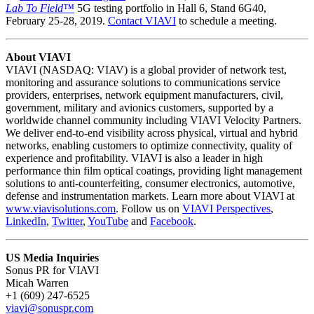
Lab To Field™
5G testing portfolio in Hall 6, Stand 6G40,
February 25-28, 2019.
Contact VIAVI
to schedule a meeting.
About VIAVI
VIAVI (NASDAQ: VIAV) is a global provider of network test,
monitoring and assurance solutions to communications service
providers, enterprises, network equipment manufacturers, civil,
government, military and avionics customers, supported by a
worldwide channel community including VIAVI Velocity Partners.
We deliver end-to-end visibility across physical, virtual and hybrid
networks, enabling customers to optimize connectivity, quality of
experience and profitability. VIAVI is also a leader in high
performance thin film optical coatings, providing light management
solutions to anti-counterfeiting, consumer electronics, automotive,
defense and instrumentation markets. Learn more about VIAVI at
www.viavisolutions.com
. Follow us on
VIAVI Perspectives
,
LinkedIn
,
Twitter
,
YouTube
and
Facebook
.
US Media Inquiries
Sonus PR for VIAVI
Micah Warren
+1 (609) 247-6525
viavi@sonuspr.com