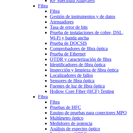
RF Spectrum Analyzers
Fibra
Fibra
Gestión de instrumentos y de datos
Atenuadores
Tasa de error de bits
Prueba de instalaciones de cobre, DSL,
Wi-Fi y banda ancha
Prueba de DOCSIS
Comprobadores de fibra óptica
Prueba de Ethernet
OTDR y caracterización de fibra
Identificadores de fibra óptica
Inspección y limpieza de fibra óptica
Localizadores de fallos
Sensores de fibra óptica
Fuentes de luz de fibra óptica
Hollow Core Fiber (HCF) Testing
Fibra
Fibra
Pruebas de HFC
Equipo de pruebas para conectores MPO
Multímetro óptico
Medidores de potencia
Análisis de espectro óptico