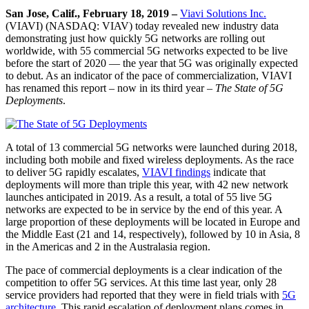
San Jose, Calif., February 18, 2019 –
Viavi Solutions Inc.
(VIAVI) (NASDAQ: VIAV) today revealed new industry data
demonstrating just how quickly 5G networks are rolling out
worldwide, with 55 commercial 5G networks expected to be live
before the start of 2020 — the year that 5G was originally expected
to debut. As an indicator of the pace of commercialization, VIAVI
has renamed this report – now in its third year –
The State of 5G
Deployments
.
A total of 13 commercial 5G networks were launched during 2018,
including both mobile and fixed wireless deployments. As the race
to deliver 5G rapidly escalates,
VIAVI findings
indicate that
deployments will more than triple this year, with 42 new network
launches anticipated in 2019. As a result, a total of 55 live 5G
networks are expected to be in service by the end of this year. A
large proportion of these deployments will be located in Europe and
the Middle East (21 and 14, respectively), followed by 10 in Asia, 8
in the Americas and 2 in the Australasia region.
The pace of commercial deployments is a clear indication of the
competition to offer 5G services. At this time last year, only 28
service providers had reported that they were in field trials with
5G
architecture
. This rapid escalation of deployment plans comes in