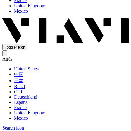
France
United Kingdom
Mexico
Toggler icon
Atrás
United States
中国
日本
Brasil
СНГ
Deutschland
España
France
United Kingdom
Mexico
Search icon