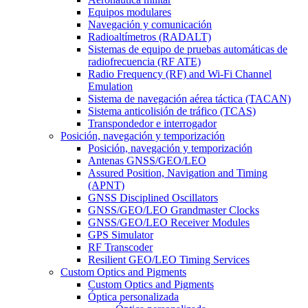
Equipos modulares
Navegación y comunicación
Radioaltímetros (RADALT)
Sistemas de equipo de pruebas automáticas de
radiofrecuencia (RF ATE)
Radio Frequency (RF) and Wi-Fi Channel
Emulation
Sistema de navegación aérea táctica (TACAN)
Sistema anticolisión de tráfico (TCAS)
Transpondedor e interrogador
Posición, navegación y temporización
Posición, navegación y temporización
Antenas GNSS/GEO/LEO
Assured Position, Navigation and Timing
(APNT)
GNSS Disciplined Oscillators
GNSS/GEO/LEO Grandmaster Clocks
GNSS/GEO/LEO Receiver Modules
GPS Simulator
RF Transcoder
Resilient GEO/LEO Timing Services
Custom Optics and Pigments
Custom Optics and Pigments
Óptica personalizada