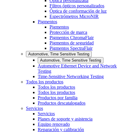
Óptica personalizada
Filtros ópticos personalizados
Óptica de conformación de luz
Espectrómetros MicroNIR
Pigmentos
Pigmentos
Protección de marca
Pigmentos ChromaFlair
Pigmentos de seguridad
Pigmentos SpectraFlair
Automotive, Time Sensitive Testing
Automotive, Time Sensitive Testing
Automotive Ethernet Device and Network
Testing
Time-Sensitive Networking Testing
Todos los productos
Todos los productos
Todos los productos
Productos por familia
Productos descatalogados
Servicios
Servicios
Planes de soporte y asistencia
Equipo renovado
Reparación y calibración