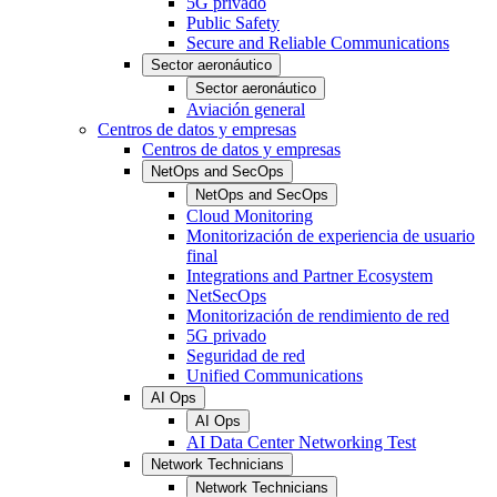
5G privado
Public Safety
Secure and Reliable Communications
Sector aeronáutico
Sector aeronáutico
Aviación general
Centros de datos y empresas
Centros de datos y empresas
NetOps and SecOps
NetOps and SecOps
Cloud Monitoring
Monitorización de experiencia de usuario
final
Integrations and Partner Ecosystem
NetSecOps
Monitorización de rendimiento de red
5G privado
Seguridad de red
Unified Communications
AI Ops
AI Ops
AI Data Center Networking Test
Network Technicians
Network Technicians